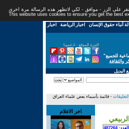
ر على الزر - موافق - لكي لاتظهر هذه الرسالة مرة اخرى -
This website uses cookies to ensure you get the best 
لة أنباء حقوق الإنسان
-
اخبار الرياضة
-
اخبار
التبرع للموقع - ادعمونا
اعية للجميع
"
ر والثقافة
 البديل
لتعليقات
- قائمة بأسماء بعض علماء العراق
اخر الافلام
لربيعي
العدد: 487264