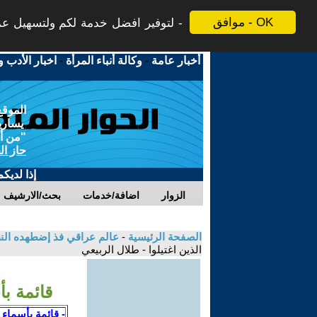
موافق - OK
لتوفير افضل خدمة لكم ولتسهيل عملي
أخبار عامة
-
وكالة أنباء المرأة
-
اخبار الأدب و
الموقع
يسارية
"من أج
حاز ال
إذا لديك
الزوار
اضافة/خدمات
بحث/الارشيف
الصفحة الرئيسية
-
عالم عراقي فذ إضطهده النظا
الذين اغتيلوا - طلال الربيعي
قائمة بأ
- قائمة بأسماء 