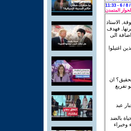
لحوار المتمدن
ة, الاستاذ
كرتها, فهدف
اضافة الى
ن اغتيلوا
تحقيق؟ ان
 تفريغ
بار عبد
اة بالضد
 وخبراء