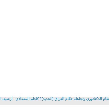
م الدكتاتوري وتجاهله حكام العراق (الجديد) / كاظم المقدادي
-
أرشيف ا