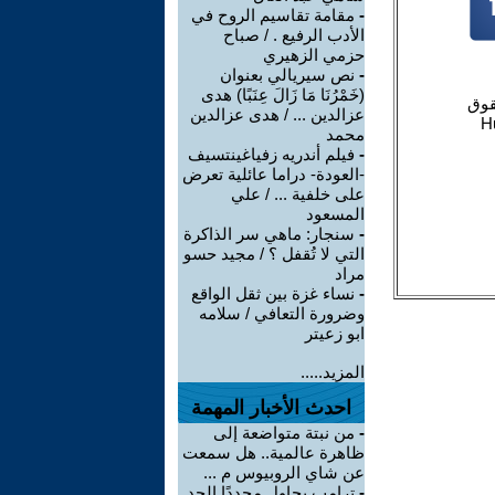
-
مقامة تقاسيم الروح في
الأدب الرفيع . / صباح
حزمي الزهيري
-
نص سيريالي بعنوان
(خَمْرُنَا مَا زَالَ عِنَبًا) هدى
عزالدين ... / هدى عزالدين
محمد
-
فيلم أندريه زفياغينتسيف
-العودة- دراما عائلية تعرض
على خلفية ... / علي
المسعود
-
سنجار: ماهي سر الذاكرة
التي لا تُقفل ؟ / مجيد حسو
مراد
-
نساء غزة بين ثقل الواقع
وضرورة التعافي / سلامه
ابو زعيتر
المزيد.....
احدث الأخبار المهمة
-
من نبتة متواضعة إلى
ظاهرة عالمية.. هل سمعت
عن شاي الروبيوس م ...
-
ترامب يحاول مجددًا الحد