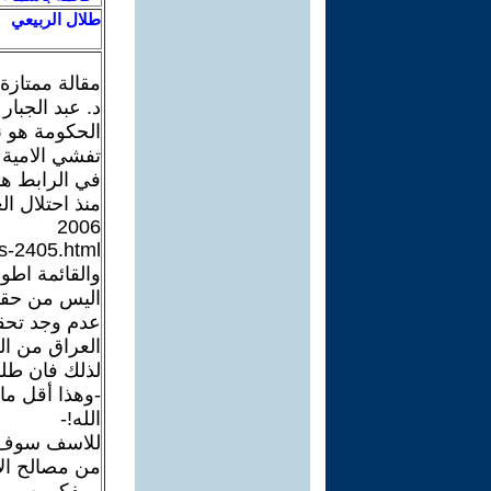
طلال الربيعي
مقالة ممتازة
د. عبد الجبار
الحكومة هو ن
تفشي الامية ا
في الرابط هذ
منذ احتلال ا
2006
s-2405.html
والقائمة اطول
اليس من حقنا
عدم وجد تحقي
العراق من ا
لذلك فان طل
-وهذا أقل ما 
الله!-
للاسف سوف يق
من مصالح الا