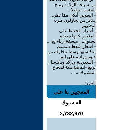
من سياحة الولادة ومنح
الجنسية بالولا ...
-
البعوض أذكى ممّا تظن..
يتذكّر من يحاولون ضربه
لتجنّبهم
-
أسرار الحفاظ على
الملابس كأنها جديدة
لسنوات.. منسقة أزياء تج ...
-
أسعار النفط تتمسك
بمكاسبها وسط مخاوف من
قيود إيرانية على الم ...
-
السعودية وتركيا وباكستان
توقع -اتفاقية مكة للدفاع
المشترك-.. ...
المزيد.....
المعجبين بنا على
الفيسبوك
3,732,970