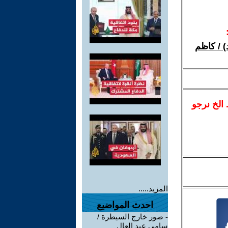
) / كاظم
.. الخ نرجو
المزيد.....
احدث المواضيع
-
صور خارج السيطرة /
سامي عبد العال