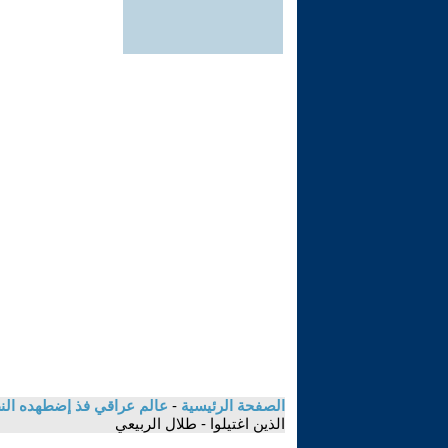
الصفحة الرئيسية
-
عالم عراقي فذ إضطهده النظا
الذين اغتيلوا - طلال الربيعي