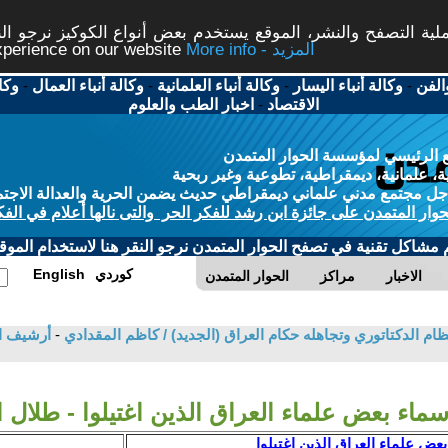
ة التصفح والنشر، الموقع يستخدم بعض أنواع الكوكيز نرجو النق
More info - المزيد
experience on our website
الفن
-
وكالة أنباء اليسار
-
وكالة أنباء العلمانية
-
وكالة أنباء العمال
-
وكا
الاقتصاد
-
اخبار الطب والعلوم
 الرئيسي لمؤسسة الحوار المتمدن
، علمانية، ديمقراطية، تطوعية وغير ربحية
ل مجتمع مدني علماني ديمقراطي حديث يضمن الحرية والعدالة الاجتم
حوار المتمدن على جائزة ابن رشد للفكر الحر والتى نالها أعلام في الفك
م مشاكل تقنية في تصفح الحوار المتمدن نرجو النقر هنا لاستخدام الموقع
كوردي
English
الاخبار
مراكز
الحوار المتمدن
م الدكتاتوري وتجاهله حكام العراق (الجديد) / كاظم المقدادي
-
أرشيف ا
سماء بعض علماء العراق الذين اغتيلوا - طلال ا
بعض علماء العراق الذين اغتيلوا