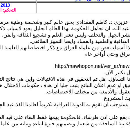
2013 / 8 / 6 - 11:33
التحكم: ا
 عزيزي د. كاطم المقدادي بحق عالم كبير وشخصة وطنية مرموق
 عبد الله. ان تجاهل الحكومة لهذا العالم الجليل يعود لاسباب ذ
شر الجهل والتخلف وليس نشر العلم و تشجيع الثقافة والفن, 
لثقافية والعلمية والفساد وايضا التمييز الطائفي.
ا أسماء بعض من علماء العراق مع ذكر اختصاصاتهم العلمية الذي
لعراق وحتى أواخر عام
http://mawhopon.net/ver_ar/new
 بكثير الآن.
 التساؤل: هل تم التحقيق في هذه الاغتيالات واين هي نتائج ال
ق او عدم اعلان النتائج يثبت جليا ان هدف حكومات الاحتلال هو
لعقول والأدمغة من مختلف الاختصاصات.
بك المشروع
يستوجب ان تقوم به الدولة العراقية تكريماً لعالمنا الفذ عبد الج
ع على اذن طرشاء. فالحكومة يهمها فقط البقاء على قيد الحي
غلبية الساحقة من شعبنا, وبضمنهم خيرة ابناءه وبناته من علماء