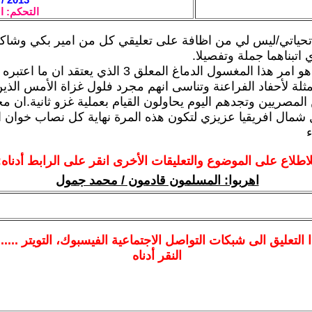
التحكم: ا
 تحياتي/ليس لي من اظافة على تعليقي كل من امير بكي وشاك
اتبناهما جملة وتفصيلا.
كل ما هنالك هو امر هذا المغسول الدماغ المعلق 3 الذي يعتقد ان 
مثلة لأحفاد الفراعنة وتناسى انهم مجرد فلول غزاة الأمس الذين
المصريين وتجدهم اليوم يحاولون القيام بعملية غزو ثانية.ان 
شمال افريقيا عزيزي لتكون هذه المرة نهاية كل نصاب خوان اث
ء
لاطلاع على الموضوع والتعليقات الأخرى انقر على الرابط أدناه:
اهربوا: المسلمون قادمون / محمد جمول
ا
التعليق الى شبكات التواصل الاجتماعية الفيسبوك
، التويتر ....
النقر أدناه