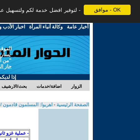
موافق - OK
لتوفير افضل خدمة لكم ولتسهيل عملي
أخبار عامة
-
وكالة أنباء المرأة
-
اخبار الأدب و
الموقع
يسارية
"من أج
حاز ال
إذا لديك
الزوار
اضافة/خدمات
بحث/الارشيف
الصفحة الرئيسية
-
اهربوا: المسلمون قادمون 
- عملية غزو ثاني
ميس اومازيغ