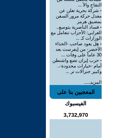
التفاح والأ ...
-
شركة بحرية تعلن عن
معدل حركة مرور السفن
بمضيق هرمز
-
فساد الناصرية يتوسع..
الغرابي: الأحزاب تتعامل مع
الوزارات كـ ...
-
هل يعود صاحب -الحذاء
الأخضر- من إيفرست بعد
30 عاماً على وفات ...
-
حرب إيران تضع واشنطن
أمام -خيارات محدودة-..
وكبير جنرالات تر ...
المزيد.....
المعجبين بنا على
الفيسبوك
3,732,970