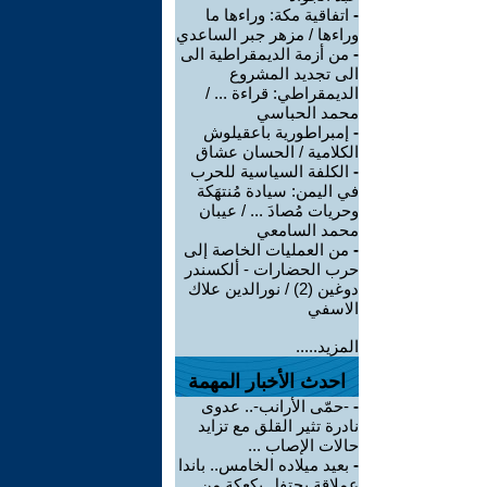
-
اتفاقية مكة: وراءها ما
وراءها / مزهر جبر الساعدي
-
من أزمة الديمقراطية الى
الى تجديد المشروع
الديمقراطي: قراءة ... /
محمد الحباسي
-
إمبراطورية باعقيلوش
الكلامية / الحسان عشاق
-
الكلفة السياسية للحرب
في اليمن: سيادة مُنتهَكة
وحريات مُصادَ ... / عيبان
محمد السامعي
-
من العمليات الخاصة إلى
حرب الحضارات - ألكسندر
دوغين (2) / نورالدين علاك
الاسفي
المزيد.....
احدث الأخبار المهمة
-
-حمّى الأرانب-.. عدوى
نادرة تثير القلق مع تزايد
حالات الإصاب ...
-
بعيد ميلاده الخامس.. باندا
عملاقة يحتفل بكعكة من