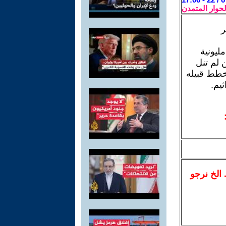
لحوار المتمدن
ر
ما اعتبره مليونية
 لم تنل
مخطط قبيله
يم.
.. الخ نرجو