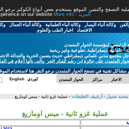
ة التصفح والنشر، الموقع يستخدم بعض أنواع الكوكيز نرجو النق
More info - المزيد
experience on our website
الفن
-
وكالة أنباء اليسار
-
وكالة أنباء العلمانية
-
وكالة أنباء العمال
-
وكا
الاقتصاد
-
اخبار الطب والعلوم
 الرئيسي لمؤسسة الحوار المتمدن
، علمانية، ديمقراطية، تطوعية وغير ربحية
ل مجتمع مدني علماني ديمقراطي حديث يضمن الحرية والعدالة الاجتم
حوار المتمدن على جائزة ابن رشد للفكر الحر والتى نالها أعلام في الفك
م مشاكل تقنية في تصفح الحوار المتمدن نرجو النقر هنا لاستخدام الموقع
كوردي
English
الاخبار
مراكز
الحوار المتمدن
/ محمد جمول
-
أرشيف التعليقات
- عملية غزو ثانية - ميس اومازيغ
عملية غزو ثانية - ميس اومازيغ
ة
2013 / 6 / 22 - 17:06