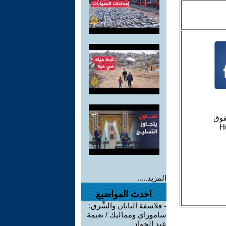
المزيد.....
احدث المواضيع
-
فلاسفة اليابان والشَّرق:
ساموراي ومماليك / نعيمة
عبد الجواد