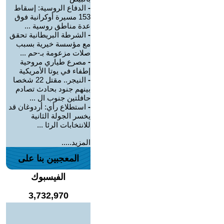
-
الدفاع الروسية: إسقاط
153 مسيرة أوكرانية فوق
عدة مناطق روسية ...
-
الشرطة البريطانية تحقق
مع مؤسسة خيرية بسبب
صلات مزعومة بـ-حم ...
-
مصرع طياري مروحية
إطفاء في يوتا الأمريكية
-
النيجر.. مقتل 22 شخصا
بينهم جنود بحادث تصادم
حافلتين جنوب ال ...
-
استطلاع رأي: أردوغان قد
يخسر الجولة الثانية
للانتخابات الرئا ...
المزيد.....
المعجبين بنا على
الفيسبوك
3,732,970