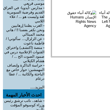
موسى قريعي
-
مدارس -أيدوبا- في العراق
القديم وفرضية السومرية
لغة وليست هو ... / علاء
اللامي
-
الغرب يظننا إرهابيين
ونحن نكفر بعضنا !! / هاني
محمد الميثالي
-
عن الزلزال… سألوني! /
فاطمة ناعوت
-
منصة (اكتشف) واختراق
القنوات الإعلامية درس في
صمود الصوت الح ... /
هشام الكيلاني
-
حراسة الذاكرة وإنصاف
المهمشين: حوار خاص مع
الباحثة والكاتبة ... / عطا
درغام
المزيد.....
احدث الأخبار المهمة
-
شاهد.. نائب ترشق رئيس
وزراء كوسوفو المؤقت
بالبيض