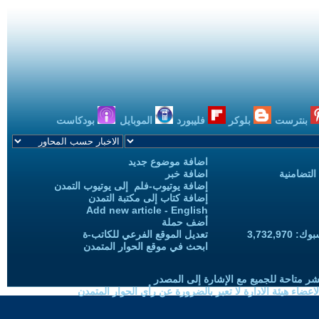
بنترست
بلوكر
فليبورد
الموبايل
بودكاست
اضافة موضوع جديد
التضامنية
اضافة خبر
إضافة يوتيوب-فلم إلى يوتيوب التمدن
إضافة كتاب إلى مكتبة التمدن
Add new article - English
أضف حملة
3,732,97
تعديل الموقع الفرعي للكاتب-ة
ابحث في موقع الحوار المتمدن
شر متاحة للجميع مع الإشارة إلى المصدر
ضاء هيئة الادارة لا تعبر بالضرورة عن رأي الحوار المتمدن