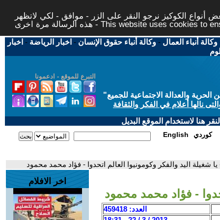
 أنواع الكوكيز نرجو النقر على الزر - موافق - لكي لاتظهر
This website uses cookies to ensure you ge
وكالة أنباء العمال
-
وكالة أنباء حقوق الإنسان
-
اخبار الرياضة
-
اخبار
لوم
التبرع للموقع - ادعمونا
حرية والعدالة الاجتماعية للجميع
"
تى نالها أعلام في الفكر والثقافة
قر هنا لاستخدام الموقع البديل
كوردي
English
 يا شغيلة اليد والفكر وكومونيوا العالم اتحدوا - فؤاد محمد محمود
اخر الافلام
تحدوا - فؤاد محمد محمود
العدد: 459418
2013 / 3 / 22 - 18:31