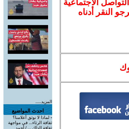
لتواصل الاجتماعية
نرجو النقر أدناه
وك
المزيد.....
احدث المواضيع
-
لماذا لا نوثق أعلامنا؟
ثقافة الرثاء... في مواجهة
ثقافة الذاك ... / أحمد