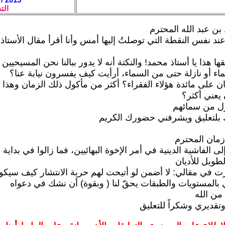
الت
بن عبد الله المحترم
ند نفس النقطة التي توصلتُ إليها أمس وأنا أقرأ مقال الأستاذ
 هذا يا أستاذ محمد! والنكتة أنه لا يدور ببالنا نحن المسيحيين أ
ء أو نازلة حتى من السماء، أرأيت كيف يفسرون نيابة عنا؟
كان على مائدة هؤلاء الفقراء؟ أكثر من مأكول ذلك الزمان وهذا 
 يعني أكثر؟
نزل من سمائهم
بلتعليق ويشرفني حضورك الكريم
 زمان المحترم
ى الفاشية الدينية في أمر الإخوة البهائيين، فما زالوا في بداية
لطويل للأديان
ت في مقالي: لا أضمن لو أتيحت لهم حرية الانتشار كيف سيك
ي بالمستويات والطبقات يحقّ لنا ( وبقوة) أن نشك في دعواه
من الله
تقديري وشكراً للتعليق