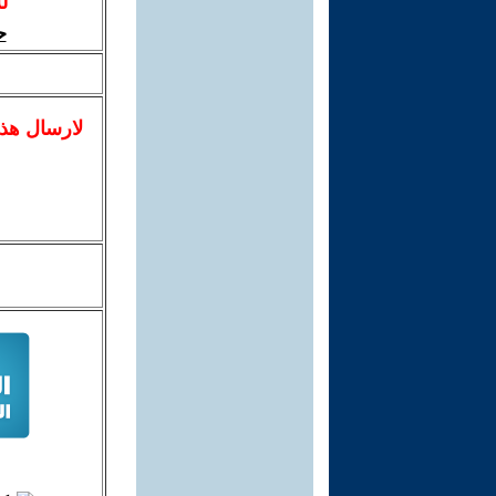
ل
ح
لا
رسال
هذ