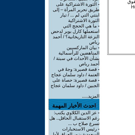
-
الثورة الاشتراكية على
طريق تحرير المرأة – إلى
ابنتي التي لم ... / تيار
الثورة الاشتراكية
-
ما هي الحجج التي
استعملها كارل بوبر لدحض
النزعة التاريخانية؟ / أحمد
رباص
-
بيان الماركسيين
المناهضين للرأسمالية
بشأن الأحداث في سبتة /
أحمد رباص
-
قصة قصيرة: وجهٌ في
العتمة / داود سلمان عجاج
-
قصة قصيرة: حصاة على
الجبين / داود سلمان عجاج
المزيد.....
احدث الأخبار المهمة
-
عز الدين الكلاوي يكتب:
رغم الاستقبال الحافل.. هل
تسرع صلاح ب ...
-
رئيس الاستخبارات
السعودية يزور العراق لأول