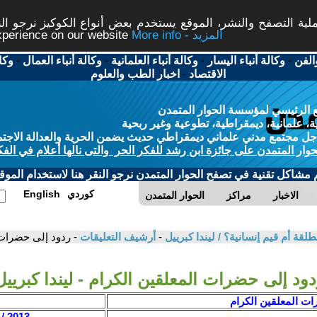
ة التصفح والنشر، الموقع يستخدم بعض أنواع الكوكيز نرجو النق
More info - المزيد
experience on our website
الفن
-
وكالة أنباء اليسار
-
وكالة أنباء العلمانية
-
وكالة أنباء العمال
-
وكا
الاقتصاد
-
اخبار الطب والعلوم
 الرئيسي لمؤسسة الحوار المتمدن
، علمانية، ديمقراطية، تطوعية وغير ربحية
ل مجتمع مدني علماني ديمقراطي حديث يضمن الحرية والعدالة الاجتم
حوار المتمدن على جائزة ابن رشد للفكر الحر والتى نالها أعلام في الفك
م مشاكل تقنية في تصفح الحوار المتمدن نرجو النقر هنا لاستخدام الموقع
كوردي
English
الاخبار
مراكز
الحوار المتمدن
طلقة أم قيم إنسانية؟ / ليندا كبرييل
-
أرشيف التعليقات
- ردود إلى حضرات ا
ود إلى حضرات المعلقين الكرام - ليندا كبرييل
ات المعلقين الكرام
2013 / 3 / 11 - 23:13