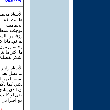
الأستاذ محمد 
ها أنت تقف ع
الحمامصي
فوجئت بمنطقها
رزق من السما
ثم ثم..ماذا 
وجبنة وزيتون
ما أكثر ما ي
أشكر تفضلك 
الأستاذ زاهر
لم نصل بعد إل
نسبة للعمر ا
لكني كما ذكر
إن الذي يناد
حتى لو كانت 
مع احترامي و