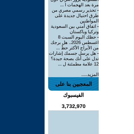
مرة بعد الهجمات ا ...
-
تحذير رسمي مصري من
طرق احتيال جديدة على
المواطنين
-
اتفاق أمني بين السعودية
وتركيا وباكستان
-
حظك اليوم السبت 8
اغسطس 2026.. هل برجك
من الأبراج الأكثر حظً ...
-
هل يرسل جسمك إشارات
تدل على أنك بصحة جيدة؟
12 علامة مطمئنة ل ...
المزيد.....
المعجبين بنا على
الفيسبوك
3,732,970