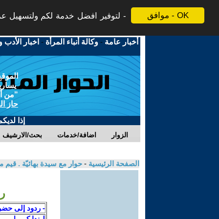
موافق - OK
لتوفير افضل خدمة لكم ولتسهيل عملي
أخبار عامة
-
وكالة أنباء المرأة
-
اخبار الأدب و
الموقع
يسارية
"من أج
حاز ال
إذا لديك
الزوار
اضافة/خدمات
بحث/الارشيف
الصفحة الرئيسية
-
حوار مع سيدة بهائيّة . قيم م
رد
- ردود إلى حضر
ليندا كبرييل