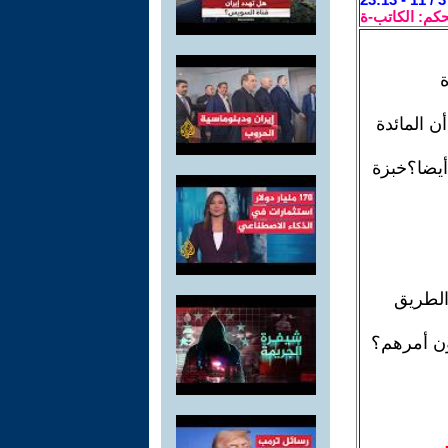
حكم: الكاتب-ة
ة
ن المائدة
أيضا؟خبزة
 الطريق
ون أمرهم؟