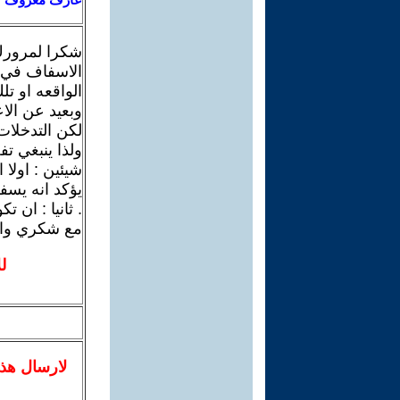
شكرا لمرورك 
الاسفاف في ا
الواقعه او 
وبعيد عن الا
لكن التدخلات
ولذا ينبغي ت
شيئين : اولا
يؤكد انه يسف
. ثانيا : ان ت
مع شكري وام
ل
لا
رسال
هذ