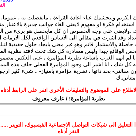
الت
الكريم ولتجشمك عناء اعادة القراءة ، ماتفضلت به ، عموما،
ستخدام فكرة او مفهوم لايعني الغاء جوانب جديرة بالاعتبار من
تلك .ولايعني على وجه الخصوص ان كل مايحصل هو بريء من ال
عداد وقد اشرت في مقالي الى الاساس الواقعي لكل الازمات ا
 حاصلة والاستثمار قائم وهو غير معني بايجاد حلول حقيقية لتل
فحص الوقائع جيدا وليس مصادرة كل شك تحت لافتة نظرية المؤ
 انا لم اتهم الغرب باشاعة نظرية المؤامرة ، على العكس مضمو
ه كل شك ، انا اشير الى وجود المؤامرة الفعلي خلف هذه المم
كون مقالتي- بحد ذاتها ، نظرية مؤامرة بامتياز- .. شيء كثير ارجو 
تناني.ك
لاطلاع على الموضوع والتعليقات الأخرى انقر على الرابط أدناه:
نظرية المؤامرة! / عارف معروف
ا
التعليق الى شبكات التواصل الاجتماعية الفيسبوك
، التويتر ....
النقر أدناه