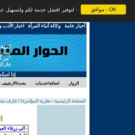
موافق - OK
لتوفير افضل خدمة لكم ولتسهيل عملي
أخبار عامة
-
وكالة أنباء المرأة
-
اخبار الأدب و
الموقع
يسارية
"من أج
حاز ال
إذا لديك
الزوار
اضافة/خدمات
بحث/الارشيف
الصفحة الرئيسية
-
نظرية المؤامرة! / عارف م
ا
- الى زرقاء العر
عارف معروف