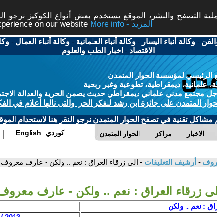
ة التصفح والنشر، الموقع يستخدم بعض أنواع الكوكيز نرجو النق
More info - المزيد
experience on our website
الفن
-
وكالة أنباء اليسار
-
وكالة أنباء العلمانية
-
وكالة أنباء العمال
-
وكا
الاقتصاد
-
اخبار الطب والعلوم
 الرئيسي لمؤسسة الحوار المتمدن
، علمانية، ديمقراطية، تطوعية وغير ربحية
ل مجتمع مدني علماني ديمقراطي حديث يضمن الحرية والعدالة الاجتم
حوار المتمدن على جائزة ابن رشد للفكر الحر والتى نالها أعلام في الفك
م مشاكل تقنية في تصفح الحوار المتمدن نرجو النقر هنا لاستخدام الموقع
كوردي
English
الاخبار
مراكز
الحوار المتمدن
عروف
-
أرشيف التعليقات
- الى زرقاء العراق : نعم .. ولكن - عارف معروف
لى زرقاء العراق : نعم .. ولكن - عارف معروف
اق : نعم .. ولكن
2013 / 2 / 21 - 07:13