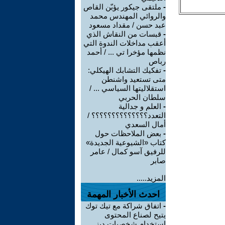
-
ملتقى جيكور يؤبّن القاص
والروائي المهندس محمد
عبد حسن / مقداد مسعود
-
قبسات من النقاش الذي
أعقب مداخلات الندوة التي
نظمها مؤخرا تي ... / أحمد
رباص
-
تفكيك التشابك الهيكلي:
متى تستعيد واشنطن
استقلاليتها السياسي ... /
سلطان الحربي
-
العلم و جدالية
التعدد؟؟؟؟؟؟؟؟؟؟؟؟؟؟ /
أمال السعدي
-
بعض الملاحظات حول
كتاب «الشيوعية الجديدة»
للرفيق آسو كمال / عامر
صابر
المزيد.....
احدث الأخبار المهمة
-
اتفاق شراكة مع تيك توك
يتيح لصناع المحتوى
استخدام شخصيات ديز ...