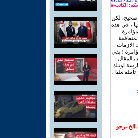
حكم: الكاتب-ة
 صحيح، لكن
ها ، في هذه
مؤامرة
لمتفاقمة
ك الازمات
امرة ! بقي
ن المقال
ارسة اوتلك
تأمله مليا .
.. الخ نرجو