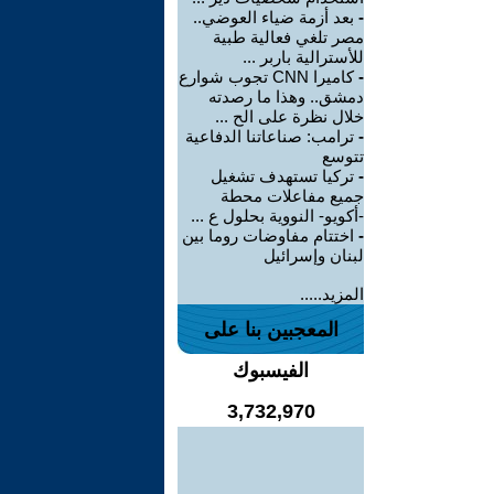
-
بعد أزمة ضياء العوضي..
مصر تلغي فعالية طبية
للأسترالية باربر ...
-
كاميرا CNN تجوب شوارع
دمشق.. وهذا ما رصدته
خلال نظرة على الح ...
-
ترامب: صناعاتنا الدفاعية
تتوسع
-
تركيا تستهدف تشغيل
جميع مفاعلات محطة
-أكويو- النووية بحلول ع ...
-
اختتام مفاوضات روما بين
لبنان وإسرائيل
المزيد.....
المعجبين بنا على
الفيسبوك
3,732,970