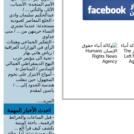
الأمم المتحدة- الأسباب،
الآثار، والتأثي ... /
عبدالحكيم سليمان وادي
-
الخلع المعاصر كعبودية
مستحدثة: عندما تشتري
النساء حريتهن من ... / منى
جداوي
-
التفكير الجماعي وهيئات
الرأي في الوزارات العراقية
/ رياض هاني بهار
-
تحية الى مؤتمر حزب
النهج الديمقراطي العمالي
السادس / المناضل-ة
-
أمواج الابتزاز على تخوم
المجهول: حين تنقلب
هندسة الحدود إلى ... /
ياسين لمقدم
المزيد.....
احدث الأخبار المهمة
-
قبل الساعات والخرائط
الرقمية.. باحثة كويتية
تكشف كيف قرأ الع ...
-
السعودية توثق أول حالة