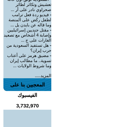
تعشيش وتكاثر لطائر
صحراوي نادر على أر ...
-
فيديو ردة فعل ترامب
لطفل ركض على المنصة
وما قاله عن بايدن يل ...
-
مقتل جنديين إسرائيليين
وإصابة 4 أشخاص مع تصعيد
الغارات على ج ...
-
هل تستفيد السعودية من
حرب إيران؟
-
مضيق هرمز على أعتاب
تسوية.. ما مطالب إيران
وما شروط الولايات ...
المزيد.....
المعجبين بنا على
الفيسبوك
3,732,970