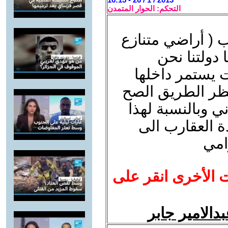
التحكم: الحوار المتمدن
 ( أراضي متنازع
 دولتنا نحن
ت يستمر داخلها
ظر الطريق الصح
ني وبالنسبة لهذا
ة العقارب الى
ت الأخرى انقر على
دالامير جابر