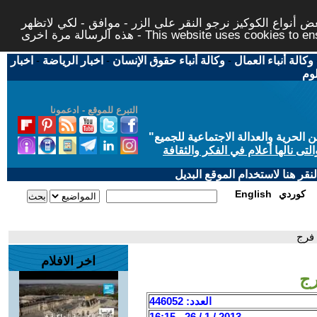
 أنواع الكوكيز نرجو النقر على الزر - موافق - لكي لاتظهر
This website uses cookies to ensure you ge
وكالة أنباء العمال
-
وكالة أنباء حقوق الإنسان
-
اخبار الرياضة
-
اخبار
لوم
التبرع للموقع - ادعمونا
حرية والعدالة الاجتماعية للجميع
"
تى نالها أعلام في الفكر والثقافة
قر هنا لاستخدام الموقع البديل
كوردي
English
 فرج
اخر الافلام
رج
العدد: 446052
2013 / 1 / 26 - 16:15