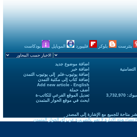
بنترست
بلوكر
فليبورد
الموبايل
بودكاست
اضافة موضوع جديد
التضامنية
اضافة خبر
إضافة يوتيوب-فلم إلى يوتيوب التمدن
إضافة كتاب إلى مكتبة التمدن
Add new article - English
أضف حملة
3,732,97
تعديل الموقع الفرعي للكاتب-ة
ابحث في موقع الحوار المتمدن
شر متاحة للجميع مع الإشارة إلى المصدر
ضاء هيئة الادارة لا تعبر بالضرورة عن رأي الحوار المتمدن