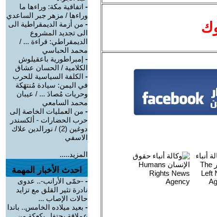
-
اتفاقية مكة: وراءها ما
وراءها / مزهر جبر الساعدي
وك
-
من أزمة الديمقراطية الى
الى تجديد المشروع
الديمقراطي: قراءة ... /
محمد الحباسي
-
إمبراطورية باعقيلوش
الكلامية / الحسان عشاق
-
الكلفة السياسية للحرب
في اليمن: سيادة مُنتهَكة
وحريات مُصادَ ... / عيبان
محمد السامعي
-
من العمليات الخاصة إلى
حرب الحضارات - ألكسندر
دوغين (2) / نورالدين علاك
الاسفي
المزيد.....
احدث الأخبار المهمة
-
-حمّى الأرانب-.. عدوى
نادرة تثير القلق مع تزايد
حالات الإصاب ...
-
بعيد ميلاده الخامس.. باندا
عملاقة يحتفل بكعكة من