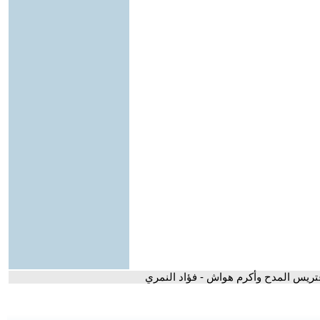
تريس المدح وأكرم هواش - فؤاد النمري