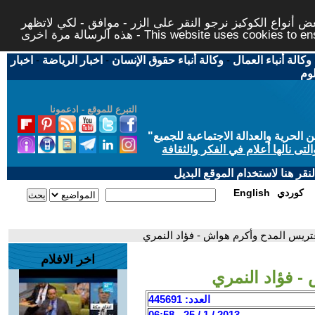
 أنواع الكوكيز نرجو النقر على الزر - موافق - لكي لاتظهر
This website uses cookies to ensure you ge
وكالة أنباء العمال
-
وكالة أنباء حقوق الإنسان
-
اخبار الرياضة
-
اخبار
لوم
التبرع للموقع - ادعمونا
حرية والعدالة الاجتماعية للجميع
"
تى نالها أعلام في الفكر والثقافة
قر هنا لاستخدام الموقع البديل
كوردي
English
تريس المدح وأكرم هواش - فؤاد النمري
اخر الافلام
- فؤاد النمري
العدد: 445691
2013 / 1 / 25 - 06:58