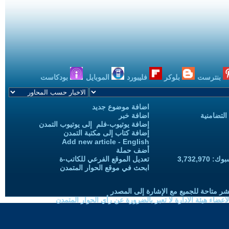
بنترست
بلوكر
فليبورد
الموبايل
بودكاست
اضافة موضوع جديد
التضامنية
اضافة خبر
إضافة يوتيوب-فلم إلى يوتيوب التمدن
إضافة كتاب إلى مكتبة التمدن
Add new article - English
أضف حملة
3,732,97
تعديل الموقع الفرعي للكاتب-ة
ابحث في موقع الحوار المتمدن
شر متاحة للجميع مع الإشارة إلى المصدر
ضاء هيئة الادارة لا تعبر بالضرورة عن رأي الحوار المتمدن