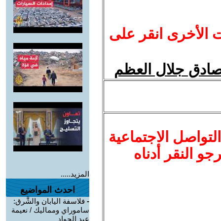
ت الأخرى انقر على
صادق جلال العظم
لتواصل الاجتماعية
نرجو النقر أدناه
المزيد.....
احدث المواضيع
-
فلاسفة اليابان والشَّرق:
ساموراي ومماليك / نعيمة
عبد الجواد