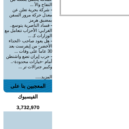
التفاح والأ ...
-
شركة بحرية تعلن عن
معدل حركة مرور السفن
بمضيق هرمز
-
فساد الناصرية يتوسع..
الغرابي: الأحزاب تتعامل مع
الوزارات كـ ...
-
هل يعود صاحب -الحذاء
الأخضر- من إيفرست بعد
30 عاماً على وفات ...
-
حرب إيران تضع واشنطن
أمام -خيارات محدودة-..
وكبير جنرالات تر ...
المزيد.....
المعجبين بنا على
الفيسبوك
3,732,970