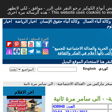
 أنواع الكوكيز نرجو النقر على الزر - موافق - لكي لاتظهر
This website uses cookies to ensure you ge
وكالة أنباء العمال
-
وكالة أنباء حقوق الإنسان
-
اخبار الرياضة
-
اخبار
لوم
التبرع للموقع - ادعمونا
حرية والعدالة الاجتماعية للجميع
"
تى نالها أعلام في الفكر والثقافة
قر هنا لاستخدام الموقع البديل
كوردي
English
خر ماركس من -العدالة الاجتماعية- - الى سامر مرة ثانية
اخر الافلام
 - الى سامر مرة ثانية
العدد: 438948
2012 / 12 / 23 - 22:54