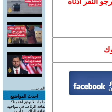
نرجو النقر أدناه
وك
المزيد.....
احدث المواضيع
-
لماذا لا نوثق أعلامنا؟
ثقافة الرثاء... في مواجهة
ثقافة الذاك ... / أحمد