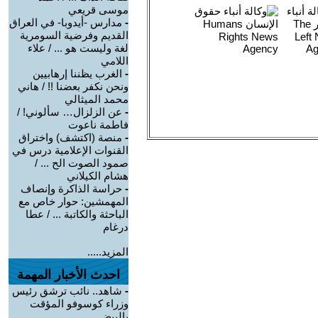
موسى قريعي
-
مدارس -أيدوبا- في العراق
القديم وفرضية السومرية
لغة وليست هو ... / علاء
اللامي
-
الغرب يظننا إرهابيين
ونحن نكفر بعضنا !! / هاني
محمد الميثالي
-
عن الزلزال… سألوني! /
فاطمة ناعوت
-
منصة (اكتشف) واختراق
القنوات الإعلامية درس في
صمود الصوت الح ... /
هشام الكيلاني
-
حراسة الذاكرة وإنصاف
المهمشين: حوار خاص مع
الباحثة والكاتبة ... / عطا
درغام
المزيد.....
احدث الأخبار المهمة
-
شاهد.. نائب ترشق رئيس
وزراء كوسوفو المؤقت
بالبيض