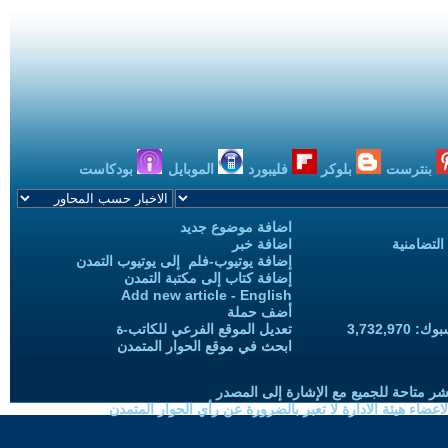
بنترست
بلوكر
فليبورد
الموبايل
بودكاست
اضافة موضوع جديد
التضامنية
اضافة خبر
إضافة يوتيوب-فلم إلى يوتيوب التمدن
إضافة كتاب إلى مكتبة التمدن
Add new article - English
أضف حملة
3,732,97
تعديل الموقع الفرعي للكاتب-ة
ابحث في موقع الحوار المتمدن
شر متاحة للجميع مع الإشارة إلى المصدر
ضاء هيئة الادارة لا تعبر بالضرورة عن رأي الحوار المتمدن