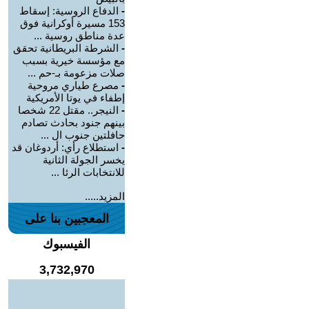
-
الدفاع الروسية: إسقاط
153 مسيرة أوكرانية فوق
عدة مناطق روسية ...
-
الشرطة البريطانية تحقق
مع مؤسسة خيرية بسبب
صلات مزعومة بـ-حم ...
-
مصرع طياري مروحية
إطفاء في يوتا الأمريكية
-
النيجر.. مقتل 22 شخصا
بينهم جنود بحادث تصادم
حافلتين جنوب ال ...
-
استطلاع رأي: أردوغان قد
يخسر الجولة الثانية
للانتخابات الرئا ...
المزيد.....
المعجبين بنا على
الفيسبوك
3,732,970