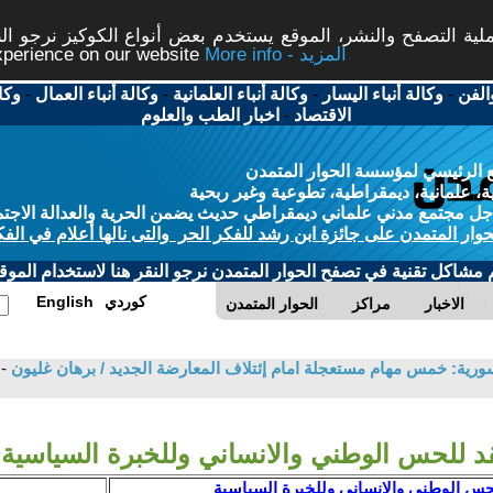
ة التصفح والنشر، الموقع يستخدم بعض أنواع الكوكيز نرجو النق
More info - المزيد
experience on our website
الفن
-
وكالة أنباء اليسار
-
وكالة أنباء العلمانية
-
وكالة أنباء العمال
-
وكا
الاقتصاد
-
اخبار الطب والعلوم
 الرئيسي لمؤسسة الحوار المتمدن
، علمانية، ديمقراطية، تطوعية وغير ربحية
ل مجتمع مدني علماني ديمقراطي حديث يضمن الحرية والعدالة الاجتم
حوار المتمدن على جائزة ابن رشد للفكر الحر والتى نالها أعلام في الفك
م مشاكل تقنية في تصفح الحوار المتمدن نرجو النقر هنا لاستخدام الموقع
كوردي
English
الاخبار
مراكز
الحوار المتمدن
سورية: خمس مهام مستعجلة امام إئتلاف المعارضة الجديد / برهان غليون
-
قد للحس الوطني والانساني وللخبرة السياسية
لحس الوطني والانساني وللخبرة السياسية