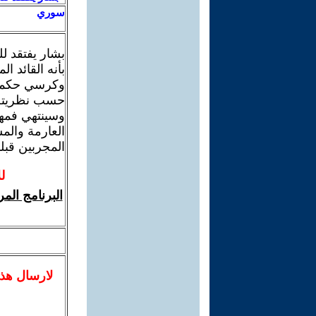
سوري
بشار يفتقد ل
بأنه القائد ا
وكرسي حكمه 
حسب نظريته ا
وسينتهي فمهم
العارمة وال
المجربين قبلك
ل
البرنامج الم
لا
رسال
هذ