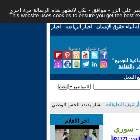
ر على الزر - موافق - لكي لاتظهر هذه الرسالة مرة اخرى -
This website uses cookies to ensure you get the best 
لة أنباء حقوق الإنسان
-
اخبار الرياضة
-
اخبار
التبرع للموقع - ادعمونا
اعية للجميع
"
ر والثقافة
 البديل
أرشيف التعليقات
- بشار يفتقد للحس الوطني
اخر الافلام
 - سوري
العدد: 431721