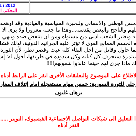
2012 / 11 / 14 - 04:57
التحكم: ا
لحس الوطني والانساني وللخبرة السياسية والقيادية وقد اوهمه
لملهم والناجح والبعض يقدسه...وهذا ما جعله مغرورا ولا يرى الا
ويعتبر الشعب ادنى من مستواه ومن ان ينتفض ضده وينهي 
لجسم الممانع القوي لا تؤثر عليه الجراثيم الدونية، لذلك فش
ا حاول وقاتل من اجل البقاء كله عبث وقصر نظر، لأن الثورة 
مستمرة ستجرف كل كيانه وكل سدوده في طريقها، أقول له: إس
 ماذا جرى لهم حينما عاندوا شعوبهم!!!!!
لاطلاع على الموضوع والتعليقات الأخرى انقر على الرابط أدناه:
رحلي للثورة السورية: خمس مهام مستعجلة امام إئتلاف المعارض
برهان غليون
ا
التعليق الى شبكات التواصل الاجتماعية الفيسبوك
، التويتر ....
النقر أدناه