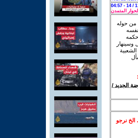
لحوار المتمدن
 من حوله
 نفسه
حكمه
ل وسينهار
الشعبية
أل
ة الجديد /
.. الخ نرجو