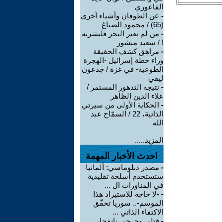
الفاعوري
-
عن الطوفان وأشياء أخرى
(65) / محمود الصباغ
-
من لم يعبر البحر فليشربه
! / سعيد مبشور
-
مراهق كشف الحقيقة
وراء خطة إسرائيل -الهجرة
الطوعية- في غزة / جدعون
ليفي
-
نتيجة التدهور المستمر /
علاء الدين الظاهر
-
الحكاية الأولى من سيرتي
الذاتية، 22 / السمّاح عبد
الله
المزيد.....
احدث الأخبار المهمة
-
مصدر دبلوماسي: ألمانيا
ستستخدم أسلحة تقليدية
في المناورات ال ...
-
-لا حاجة للاستيراد هذا
الموسم-.. سوريا تحقّق
الاكتفاء الذاتي ...
-
قتلى وجرحى بانفجار