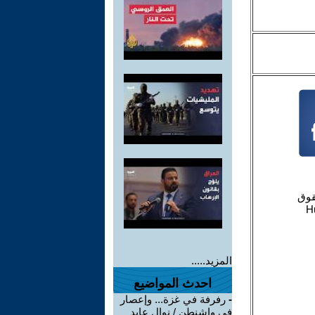
المزيد.....
احدث المواضيع
-
رفرفة في غزة... وإعصار
في واشنطن / نوال عايد