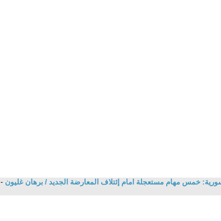
سورية: خمس مهام مستعجلة امام إئتلاف المعارضة الجديد / برهان غليون
-