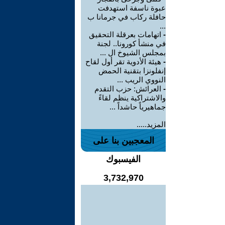
عبوة ناسفة استهدفت
حافلة ركاب في جرمانا ب
...
-
اتهامات بعرقلة التحقيق
في منشأ كورونا.. لجنة
بمجلس الشيوخ ال ...
-
هيئة الأدوية تقر أول لقاح
إنفلونزا بتقنية الحمض
النووي الريب ...
-
العرائش: حزب التقدم
والاشتراكية ينظم لقاءً
جماهيرياً حاشداً ...
المزيد.....
المعجبين بنا على
الفيسبوك
3,732,970