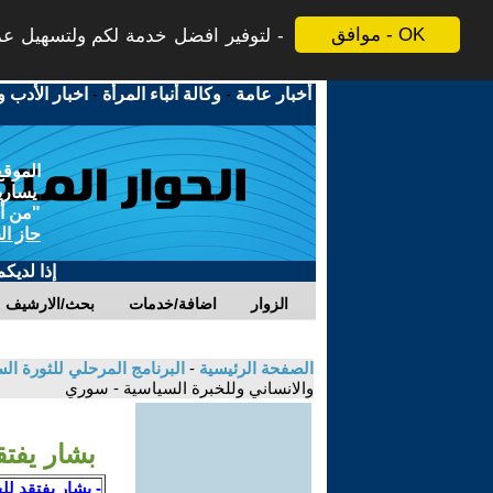
موافق - OK
لتوفير افضل خدمة لكم ولتسهيل عملي
أخبار عامة
-
وكالة أنباء المرأة
-
اخبار الأدب و
الموقع
يسارية
"من أج
حاز ال
إذا لديك
الزوار
اضافة/خدمات
بحث/الارشيف
الصفحة الرئيسية
-
البرنامج المرحلي للثورة ال
والانساني وللخبرة السياسية - سوري
بشار يفت
- بشار يفتقد ل