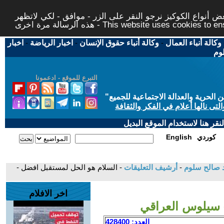
 أنواع الكوكيز نرجو النقر على الزر - موافق - لكي لاتظهر
This website uses cookies to ensure you ge
وكالة أنباء العمال
-
وكالة أنباء حقوق الإنسان
-
اخبار الرياضة
-
اخبار
لوم
التبرع للموقع - ادعمونا
حرية والعدالة الاجتماعية للجميع
"
تى نالها أعلام في الفكر والثقافة
قر هنا لاستخدام الموقع البديل
كوردي
English
مد صالح سلوم
-
أرشيف التعليقات
- السلام هو الحل لمستقبل افضل -
اخر الافلام
 سيلوس العراقي
العدد: 428400