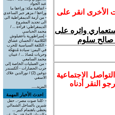
عبد الجواد
-
اتفاقية مكة: وراءها ما
ت الأخرى انقر على
وراءها / مزهر جبر الساعدي
-
من أزمة الديمقراطية الى
الى تجديد المشروع
الديمقراطي: قراءة ... /
ستعماري واثره على
محمد الحباسي
-
إمبراطورية باعقيلوش
 صالح سلوم
الكلامية / الحسان عشاق
-
الكلفة السياسية للحرب
في اليمن: سيادة مُنتهَكة
وحريات مُصادَ ... / عيبان
محمد السامعي
-
من العمليات الخاصة إلى
حرب الحضارات - ألكسندر
لتواصل الاجتماعية
دوغين (2) / نورالدين علاك
الاسفي
نرجو النقر أدناه
المزيد.....
احدث الأخبار المهمة
-
-كلنا صوت مصر-.. حفل
شيرين بالساحل الشمالي
يحظى باهتمام كبير ...
-
الديدان الخارقة.. حل غير