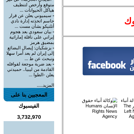
متوقع وأرخص لتنظيف
هياكل الحيوانات ...
-
سيميوني يعلن عن قرار
وك
حاسم اتخذته إدارة نادي
أتلتيكو بشأن مست ...
-
بيان سعودي بعد هجوم
إيراني على ناقلة إماراتية
بمضيق هرمز
-
بزشكيان: إيصال البضائع
إلى إيران لم يعد أمرا سهلا
ونبحث عن ط ...
-
بعد ضربة موجعة لقوافله
القادمة من ليبيا.. حميدتي
يعلن -الطوا ...
المزيد.....
المعجبين بنا على
الفيسبوك
3,732,970