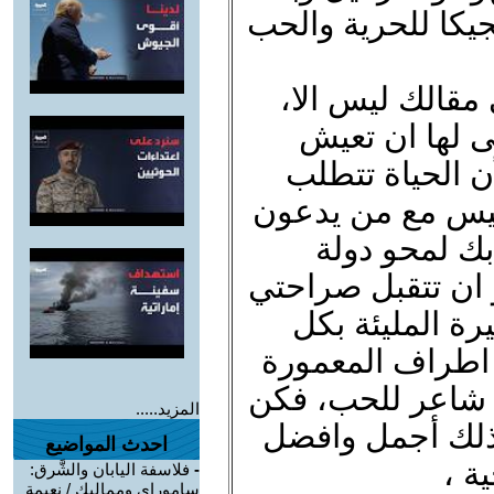
جيكا للحرية والحب
مقالك ليس الا،
ى لها ان تعيش
أن الحياة تتطلب
ليس مع من يدعون
بك لمحو دولة
 ان تتقبل صراحتي
يرة المليئة بكل
 اطراف المعمورة
 شاعر للحب، فكن
المزيد.....
ذلك أجمل وافضل
احدث المواضيع
ة ،
-
فلاسفة اليابان والشَّرق:
ساموراي ومماليك / نعيمة