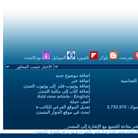
بنترست
بلوكر
فليبورد
الموبايل
بودكاست
اضافة موضوع جديد
التضامنية
اضافة خبر
إضافة يوتيوب-فلم إلى يوتيوب التمدن
إضافة كتاب إلى مكتبة التمدن
Add new article - English
أضف حملة
3,732,97
تعديل الموقع الفرعي للكاتب-ة
ابحث في موقع الحوار المتمدن
شر متاحة للجميع مع الإشارة إلى المصدر
ضاء هيئة الادارة لا تعبر بالضرورة عن رأي الحوار المتمدن