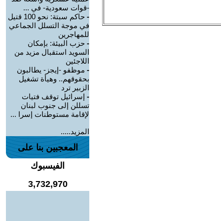
-قوات سعودية- في ...
-
حاكم سبتة: نحو 100 قتيل
في موجة التسلل الجماعي
للمهاجرين
-
حزب البيئة: بإمكان
السويد استقبال مزيد من
اللاجئين
-
موظفو -إيجز- يطالبون
بحقوقهم.. وهيأة تشغيل
الزبير ترد
-
إسرائيل توقف فتيات
تسللن إلى جنوب لبنان
لإقامة مستوطنات إسرا ...
المزيد.....
المعجبين بنا على
الفيسبوك
3,732,970