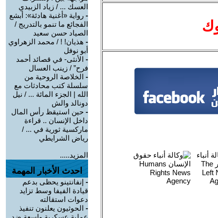
العسك ... / زياد الزبيدي
-
رواية «أغنية هادئة»: أبشع
وك
الفجائع ما تنمو بالتدريج /
الصياد حسن سعيد
-
هذيان! ! / محمد الزهراوي
أبو نوفل
-
الأنثى- في قصائد أحمد
فرح” / زينب العسال
-
الخلاصة الروحية من
سلسلة كتب محادثات مع
الله | الجزء المائة ... / نيل
دونالد والش
-
حين استيقظ رأس المال
داخل الإنسان .. قراءة
ماركسية ثورية في ... /
رياض الشرايطي
المزيد.....
احدث الأخبار المهمة
-
إنفانتينو يحظى بدعم
قيادة الفيفا وسط تزايد
دعوات استقالته
-
الحوثيون يعلنون تنفيذ
عملية عسكرية واسعة ضد