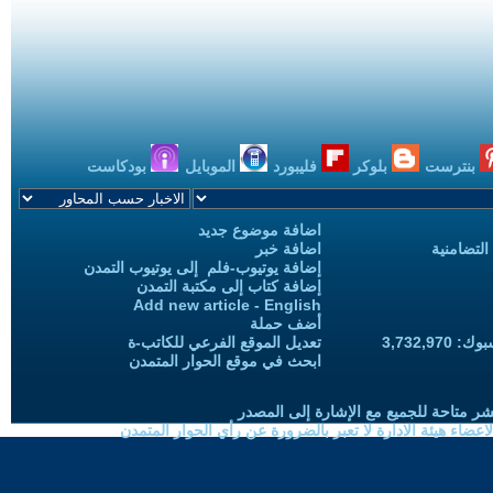
بنترست
بلوكر
فليبورد
الموبايل
بودكاست
اضافة موضوع جديد
التضامنية
اضافة خبر
إضافة يوتيوب-فلم إلى يوتيوب التمدن
إضافة كتاب إلى مكتبة التمدن
Add new article - English
أضف حملة
3,732,97
تعديل الموقع الفرعي للكاتب-ة
ابحث في موقع الحوار المتمدن
شر متاحة للجميع مع الإشارة إلى المصدر
ضاء هيئة الادارة لا تعبر بالضرورة عن رأي الحوار المتمدن