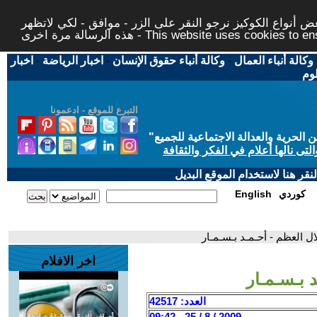
 أنواع الكوكيز نرجو النقر على الزر - موافق - لكي لاتظهر
This website uses cookies to ensure you ge
وكالة أنباء العمال
-
وكالة أنباء حقوق الإنسان
-
اخبار الرياضة
-
اخبار
لوم
التبرع للموقع - ادعمونا
حرية والعدالة الاجتماعية للجميع
"
تى نالها أعلام في الفكر والثقافة
قر هنا لاستخدام الموقع البديل
كوردي
English
ل العظم - أحـمـد بـسـمـار
اخر الافلام
 بـسـمـار
العدد: 42517
2009 / 8 / 25 - 09:42