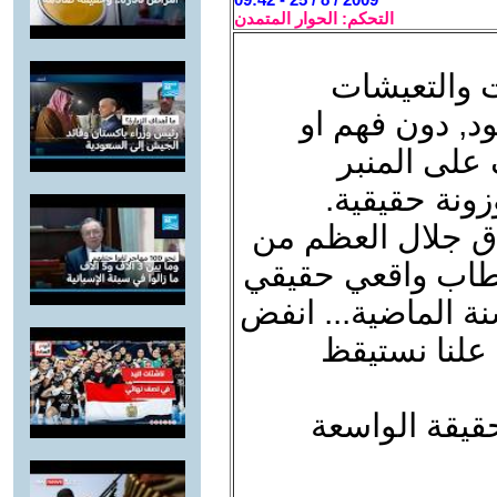
التحكم: الحوار المتمدن
ت والتعيشات
ود, دون فهم او
على المنبر
ونة حقيقية.
ادق جلال العظم من
بخطاب واقعي حقيقي
ة الماضية... انفض
 علنا نستيقظ
قيقة الواسعة