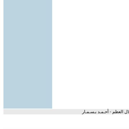
ل العظم - أحـمـد بـسـمـار