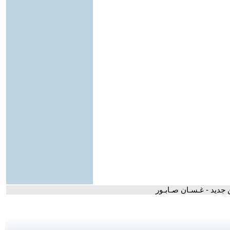
 جديد - غـسـان صـابـور