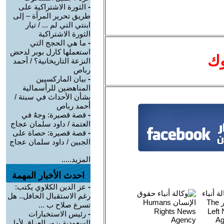
-
الثورة الاشتراكية على
طريق تحرير المرأة – إلى
ابنتي التي لم ... / تيار
الثورة الاشتراكية
-
ما هي الحجج التي
استعملها كارل بوبر لدحض
وك
النزعة التاريخانية؟ / أحمد
رباص
-
بيان الماركسيين
المناهضين للرأسمالية
بشأن الأحداث في سبتة /
أحمد رباص
-
قصة قصيرة: وجهٌ في
العتمة / داود سلمان عجاج
-
قصة قصيرة: حصاة على
الجبين / داود سلمان عجاج
المزيد.....
احدث الأخبار المهمة
-
عز الدين الكلاوي يكتب:
رغم الاستقبال الحافل.. هل
تسرع صلاح ب ...
-
رئيس الاستخبارات
السعودية يزور العراق لأول