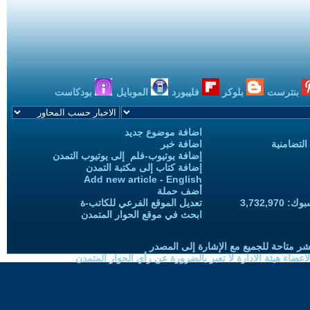
بنترست
بلوكر
فليبورد
الموبايل
بودكاست
اضافة موضوع جديد
التضامنية
اضافة خبر
إضافة يوتيوب-فلم إلى يوتيوب التمدن
إضافة كتاب إلى مكتبة التمدن
Add new article - English
أضف حملة
3,732,97
تعديل الموقع الفرعي للكاتب-ة
ابحث في موقع الحوار المتمدن
شر متاحة للجميع مع الإشارة إلى المصدر
ضاء هيئة الادارة لا تعبر بالضرورة عن رأي الحوار المتمدن