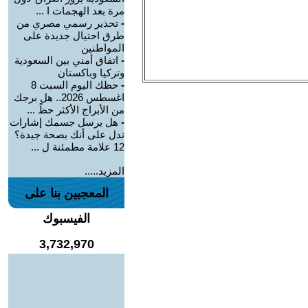
مرة بعد الهجمات ا ...
-
تحذير رسمي مصري من
طرق احتيال جديدة على
المواطنين
-
اتفاق أمني بين السعودية
وتركيا وباكستان
-
حظك اليوم السبت 8
اغسطس 2026.. هل برجك
من الأبراج الأكثر حظً ...
-
هل يرسل جسمك إشارات
تدل على أنك بصحة جيدة؟
12 علامة مطمئنة ل ...
المزيد.....
المعجبين بنا على
الفيسبوك
3,732,970