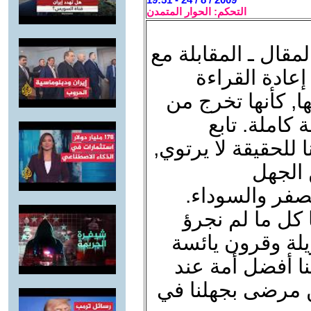
التحكم: الحوار المتمدن
قال ـ المقابلة مع
ادة القراءة
ها, كأنها تخرج من
 كاملة. تابع
ا للحقيقة لا يرتوي,
 الجهل
صفر والسوداء.
 كل ما لم نجرؤ
لة وقرون يائسة
ننا أفضل أمة عند
مين مرضى بجهلنا في