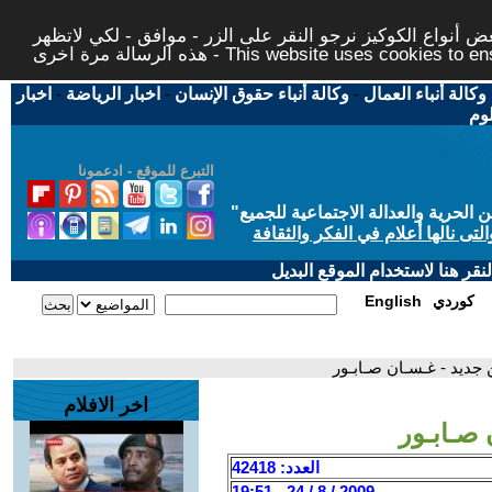
 أنواع الكوكيز نرجو النقر على الزر - موافق - لكي لاتظهر
This website uses cookies to ensure you ge
وكالة أنباء العمال
-
وكالة أنباء حقوق الإنسان
-
اخبار الرياضة
-
اخبار
لوم
التبرع للموقع - ادعمونا
حرية والعدالة الاجتماعية للجميع
"
تى نالها أعلام في الفكر والثقافة
قر هنا لاستخدام الموقع البديل
كوردي
English
 جديد - غـسـان صـابـور
اخر الافلام
صـابـور
العدد: 42418
2009 / 8 / 24 - 19:51