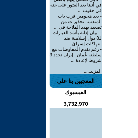
في أثينا بعد العثور على جثة
في حقيب ...
-
بعد هجومين قرب باب
المندب.. تحذيرات من
تصعيد يهدد الملاحة في ...
-
-بيان إدانة بأشد العبارات-
لـ8 دول إسلامية ضد
انتهاكات إسرائ ...
-
رغم تقدم المفاوضات مع
سلطنة عُمان.. إيران تحدد 3
شروط لإعادة ...
المزيد.....
المعجبين بنا على
الفيسبوك
3,732,970