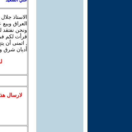
الاستاذ جلال 
العراق وبيع ع
ونحن نفتقد لم
قرأت لكم في م
, اتمنى أن يت
أديان شرق و
ل
لا
رسال
هذ