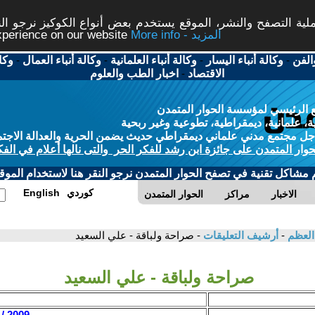
ة التصفح والنشر، الموقع يستخدم بعض أنواع الكوكيز نرجو النق
More info - المزيد
experience on our website
الفن
-
وكالة أنباء اليسار
-
وكالة أنباء العلمانية
-
وكالة أنباء العمال
-
وكا
الاقتصاد
-
اخبار الطب والعلوم
 الرئيسي لمؤسسة الحوار المتمدن
، علمانية، ديمقراطية، تطوعية وغير ربحية
ل مجتمع مدني علماني ديمقراطي حديث يضمن الحرية والعدالة الاجتم
حوار المتمدن على جائزة ابن رشد للفكر الحر والتى نالها أعلام في الفك
م مشاكل تقنية في تصفح الحوار المتمدن نرجو النقر هنا لاستخدام الموقع
كوردي
English
الاخبار
مراكز
الحوار المتمدن
 العظم
-
أرشيف التعليقات
- صراحة ولباقة - علي السعيد
صراحة ولباقة - علي السعيد
2009 / 8 / 21 - 21:07