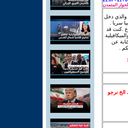
لحوار المتمدن
) والذي دخل
ا سريا .
اع .كنت قد
لميكافيلية
تابة عن
م .
.. الخ نرجو