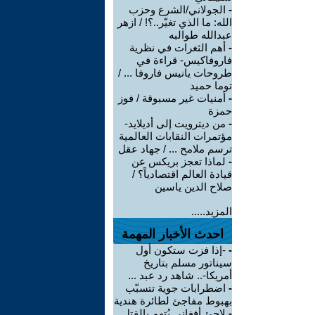
-
الجولاني/الشرع وحزب
الله: ما الذي تغيّر..؟! / ازهر
عبدالله طوالبه
-
أهم الثغرات في نظرية
فاروفاكيس- قراءة في
طروحات يانيس فاروفا ... /
توما حميد
-
أمنيات غير مسبوقة / فوز
حمزة
-
من ديترويت إلى أديلايد-
مؤتمرات النقابات العالمية
ترسم ملامح ... / جهاد عقل
-
لماذا تعجز بريكس عن
قيادة العالم اقتصادياً؟ /
صلاح الدين ياسين
المزيد.....
احدث الأخبار المهمة
-
-إذا فزت ستكون أول
سيناتور مسلم بتاريخ
أمريكا-.. شاهد رد عبد ...
-
اضطرابات جوية تتسبّب
بهبوط مفاجئ لطائرة هندية
-
لاجئ أفغاني يُتهم بالقتل