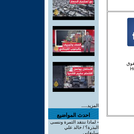
المزيد.....
احدث المواضيع
-
لماذا ننتقد الثمرة وننسى
البذرة؟ / خالد علي
سليفاني