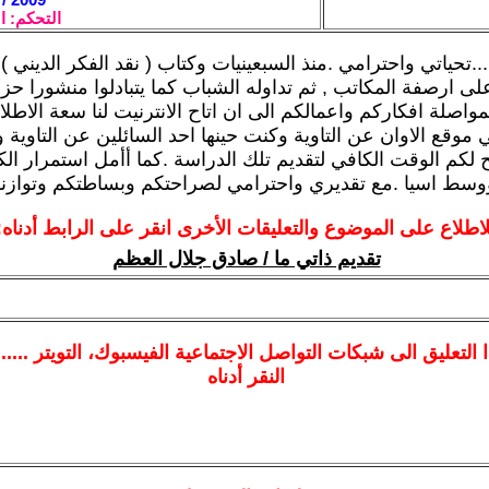
التحكم: ا
...تحياتي واحترامي .منذ السبعينيات وكتاب ( نقد الفكر الديني 
لى ارصفة المكاتب , ثم تداوله الشباب كما يتبادلوا منشورا حزبي
واصلة افكاركم واعمالكم الى ان اتاح الانترنيت لنا سعة الاطل
وقع الاوان عن التاوية وكنت حينها احد السائلين عن التاوية وا
ح لكم الوقت الكافي لتقديم تلك الدراسة .كما أأمل استمرار الك
وسط اسيا .مع تقديري واحترامي لصراحتكم وبساطتكم وتوازنك
لاطلاع على الموضوع والتعليقات الأخرى انقر على الرابط أدناه:
تقديم ذاتي ما / صادق جلال العظم
ا
التعليق الى شبكات التواصل الاجتماعية الفيسبوك
، التويتر ....
النقر أدناه