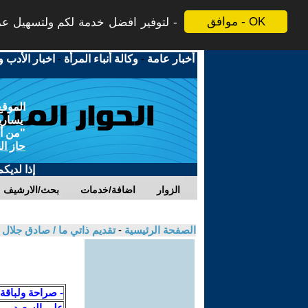
موافق - OK
لتوفير افضل خدمة لكم ولتسهيل عملي
أخبار عامة
-
وكالة أنباء المرأة
-
اخبار الأدب و
الموقع
يسارية
"من أج
حاز ال
إذا لديك
الزوار
اضافة/خدمات
بحث/الارشيف
الصفحة الرئيسية
-
تقديم ذاتي ما / صادق جلال
- صراحة ولباقة
علي السعيد