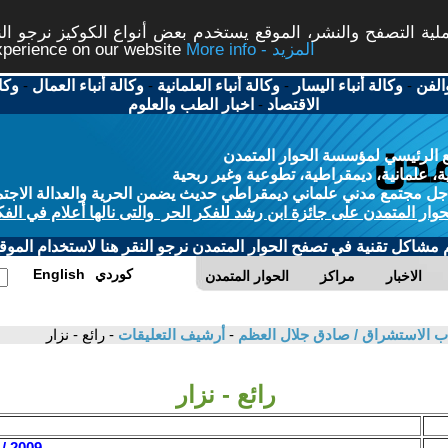
ة التصفح والنشر، الموقع يستخدم بعض أنواع الكوكيز نرجو النق
More info - المزيد
experience on our website
الفن
-
وكالة أنباء اليسار
-
وكالة أنباء العلمانية
-
وكالة أنباء العمال
-
وكا
الاقتصاد
-
اخبار الطب والعلوم
 الرئيسي لمؤسسة الحوار المتمدن
، علمانية، ديمقراطية، تطوعية وغير ربحية
ل مجتمع مدني علماني ديمقراطي حديث يضمن الحرية والعدالة الاجتم
حوار المتمدن على جائزة ابن رشد للفكر الحر والتى نالها أعلام في الفك
م مشاكل تقنية في تصفح الحوار المتمدن نرجو النقر هنا لاستخدام الموقع
كوردي
English
الاخبار
مراكز
الحوار المتمدن
اب الاستشراق / صادق جلال العظم
-
أرشيف التعليقات
- رائع - نزار
رائع - نزار
2009 / 8 / 19 - 08:16