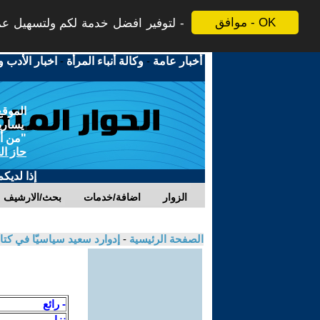
موافق - OK
لتوفير افضل خدمة لكم ولتسهيل عملي
أخبار عامة
-
وكالة أنباء المرأة
-
اخبار الأدب و
الموقع
يسارية
"من أج
حاز ال
إذا لديك
الزوار
اضافة/خدمات
بحث/الارشيف
الصفحة الرئيسية
-
إدوارد سعيد سياسيّا في كت
- رائع
نزار