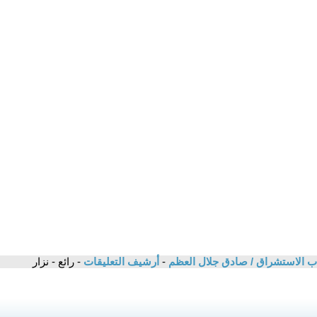
اب الاستشراق / صادق جلال العظم
-
أرشيف التعليقات
- رائع - نزار