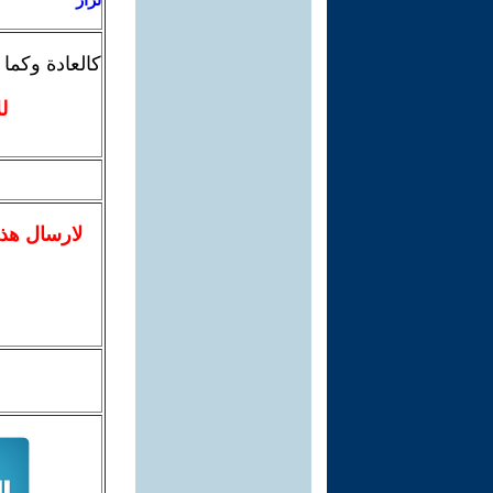
كالعادة وكما
ل
لا
رسال
هذ