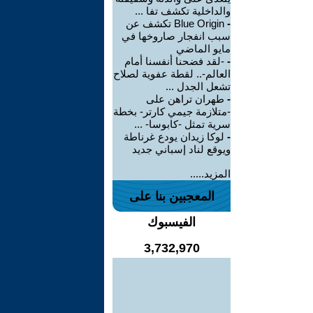
والداخلية تكشف تفا ...
-
Blue Origin تكشف عن
سبب انفجار صاروخها في
مايو الماضي
-
-لقد فضحنا أنفسنا أمام
العالم-.. لقطة عفوية لصلاح
تشعل الجدل ...
-
طهران تراهن على
-متلازمة جيمي كارتر- بخطة
سرية تمثل -كابوسا- ...
-
لوكا زيدان يودع غرناطة
ويوقع لناد إسباني جديد
المزيد.....
المعجبين بنا على
الفيسبوك
3,732,970