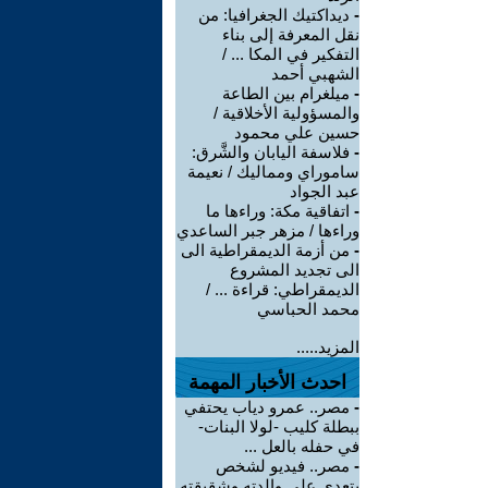
-
ديداكتيك الجغرافيا: من
نقل المعرفة إلى بناء
التفكير في المكا ... /
الشهبي أحمد
-
ميلغرام بين الطاعة
والمسؤولية الأخلاقية /
حسين علي محمود
-
فلاسفة اليابان والشَّرق:
ساموراي ومماليك / نعيمة
عبد الجواد
-
اتفاقية مكة: وراءها ما
وراءها / مزهر جبر الساعدي
-
من أزمة الديمقراطية الى
الى تجديد المشروع
الديمقراطي: قراءة ... /
محمد الحباسي
المزيد.....
احدث الأخبار المهمة
-
مصر.. عمرو دياب يحتفي
ببطلة كليب -لولا البنات-
في حفله بالعل ...
-
مصر.. فيديو لشخص
يتعدى على والدته وشقيقته