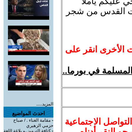
ي عليكم ياملأ
رات القدس من شجر
ت الأخرى انقر على
المسلمة في بورما..
المزيد.....
احدث المواضيع
لتواصل الاجتماعية
-
مقامة الغناء . / صباح
حزمي الزهيري
نرجو النقر أدناه
-
كثافة الترميز..و بلاغة اللغة