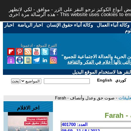
 أنواع الكوكيز نرجو النقر على الزر - موافق - لكي لاتظهر
This website uses cookies to ensure you ge
وكالة أنباء العمال
-
وكالة أنباء حقوق الإنسان
-
اخبار الرياضة
-
اخبار
لوم
التبرع للموقع - ادعمونا
حرية والعدالة الاجتماعية للجميع
"
تى نالها أعلام في الفكر والثقافة
قر هنا لاستخدام الموقع البديل
كوردي
English
عليقات
- صوت حق وعدل وأنصاف - Farah
اخر الافلام
Fa
العدد: 401700
2012 / 8 / 11 - 08:59