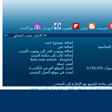
بنترست
بلوكر
فليبورد
الموبايل
بودكاست
اضافة موضوع جديد
التضامنية
اضافة خبر
إضافة يوتيوب-فلم إلى يوتيوب التمدن
إضافة كتاب إلى مكتبة التمدن
Add new article - English
أضف حملة
3,732,97
تعديل الموقع الفرعي للكاتب-ة
ابحث في موقع الحوار المتمدن
شر متاحة للجميع مع الإشارة إلى المصدر
ضاء هيئة الادارة لا تعبر بالضرورة عن رأي الحوار المتمدن