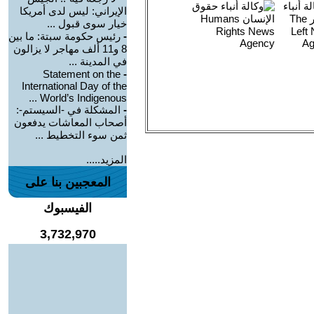
الإيراني: ليس لدى أمريكا
خيار سوى قبول ...
-
رئيس حكومة سبتة: ما بين
8 و11 ألف مهاجر لا يزالون
في المدينة ...
Statement on the
-
International Day of the
World’s Indigenous ...
-
المشكلة في -السيستم-:
أصحاب المعاشات يدفعون
ثمن سوء التخطيط ...
المزيد.....
المعجبين بنا على
الفيسبوك
3,732,970