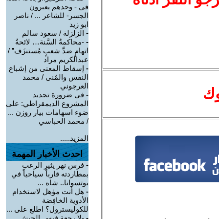
في - وحدهم يعبرون
الجسر- للشاعر ... / ناصر
ابو زيد
-
الزلزلة / سعود سالم
-
-محاكمةُ السَّنة… لائحةُ
اتهامٍ ضدَّ شعبٍ مُستنزَف” /
عبدالكريم مراد
-
إسقاط المعنى من إشباع
النفس والمُنى / محمد
العرجوني
وك
-
في ضرورة تجديد
المشروع الديمقراطي: على
ضوء اسهامات بيار روزن ...
/ محمد الحباسي
المزيد.....
احدث الأخبار المهمة
-
فرس نهر يثير الرعب
بمطاردته قارباً سياحياً في
بوتسوانا.. شاه ...
-
هل أنت مؤهل لاستخدام
الأدوية الخافِضة
للكوليسترول؟ اطلع على ...
-
-لا رجعة فيه-.. الجيش