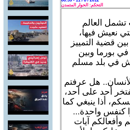
التحكم: الحوار المتمدن
 تشمل العالم
ي نعيش فيها،
ين قضية التمييز
في بورما وبين
يش في بلد مسلم
الأنسان.. هل عرفتم
فتخر أحد على أحد،
كم، أذا ينبغي كما
 كنفس واحدة...
 وأفعالكم آيات