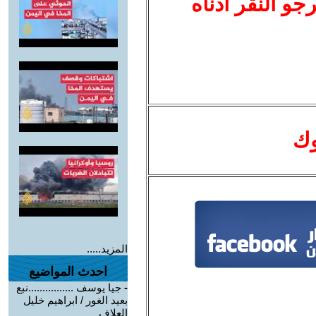
نرجو النقر أدناه
وك
المزيد.....
احدث المواضيع
-
جيا يوسف ................نبع
بعيد الغور / ابراهيم خليل
العلاف