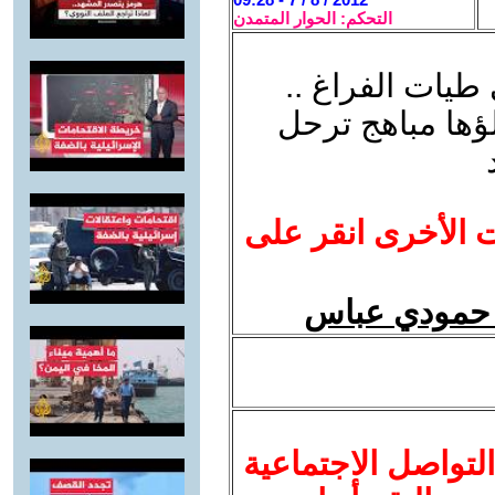
التحكم: الحوار المتمدن
 طيات الفراغ ..
ؤها مباهج ترحل
ت الأخرى انقر على
مد حمودي عباس
لتواصل الاجتماعية