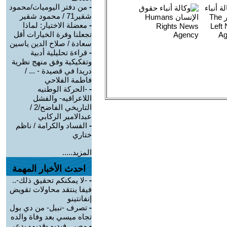
-
من دفتر اليوميات/محمود
شقير71 / محمود شقير
-
معضلة الاختيار: لماذا
تجعلنا وفرة الخيارات أقل
سعادة / صلاح الدين ياسين
-
قراءة تحليلية أدبية
وتفكيكية وفق منهج نظرية
دريدا في قصيدة - ... /
فاطمة الفلاحي
-
-الحركة الوطنيه
اللاعراقيه- والفشل
التاريخي الفاضح/2 /
عبدالامير الركابي
-
الفساد والكرامة / ناظم
ختاري
المزيد.....
احدث الأخبار المهمة
-
-لا يمكنكم تحقيق ذلك-..
فيفا ينتقد محاولات تقويض
إنفانتينو
-
تصرف -نبيل- من دي بول
تجاه ميسي بعد وفاة والده
-
مصر.. فيديو -قديم- يدعي