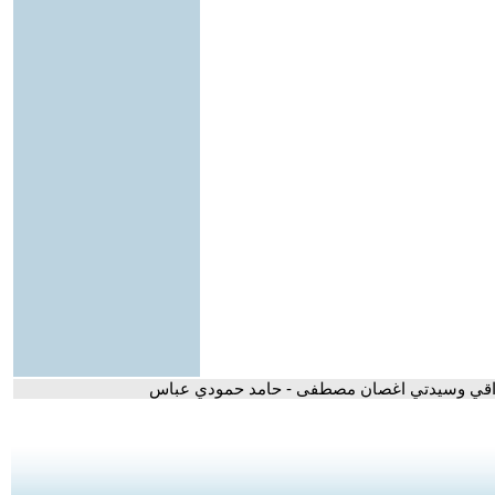
عراقي وسيدتي اغصان مصطفى - حامد حمودي عباس