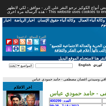
 أنواع الكوكيز نرجو النقر على الزر - موافق - لكي لاتظهر
This website uses cookies to ensure you ge
وكالة أنباء العمال
-
وكالة أنباء حقوق الإنسان
-
اخبار الرياضة
-
اخبار
لوم
التبرع للموقع - ادعمونا
حرية والعدالة الاجتماعية للجميع
"
تى نالها أعلام في الفكر والثقافة
قر هنا لاستخدام الموقع البديل
كوردي
English
عراقي وسيدتي اغصان مصطفى - حامد حمودي عباس
اخر الافلام
فى - حامد حمودي عباس
العدد: 400299
2012 / 8 / 7 - 09:28