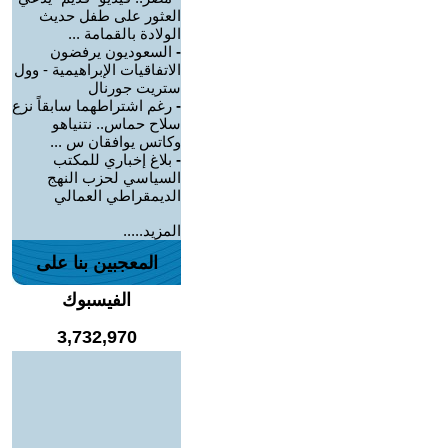
العثور على طفل حديث
الولادة بالقمامة ...
-
السعوديون يرفضون
الاتفاقيات الإبراهيمية - وول
ستريت جورنال
-
رغم اشتراطهما سابقاً نزع
سلاح حماس.. نتنياهو
وكاتس يوافقان س ...
-
بلاغ إخباري للمكتب
السياسي لحزب النهج
الديمقراطي العمالي
المزيد.....
المعجبين بنا على
الفيسبوك
3,732,970