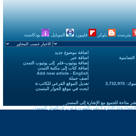
بنترست
بلوكر
فليبورد
الموبايل
بودكاست
اضافة موضوع جديد
التضامنية
اضافة خبر
إضافة يوتيوب-فلم إلى يوتيوب التمدن
إضافة كتاب إلى مكتبة التمدن
Add new article - English
أضف حملة
3,732,97
تعديل الموقع الفرعي للكاتب-ة
ابحث في موقع الحوار المتمدن
شر متاحة للجميع مع الإشارة إلى المصدر
ضاء هيئة الادارة لا تعبر بالضرورة عن رأي الحوار المتمدن