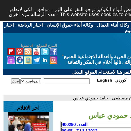
 أنواع الكوكيز نرجو النقر على الزر - موافق - لكي لاتظهر
This website uses cookies to ensure you ge
وكالة أنباء العمال
-
وكالة أنباء حقوق الإنسان
-
اخبار الرياضة
-
اخبار
لوم
التبرع للموقع - ادعمونا
حرية والعدالة الاجتماعية للجميع
"
تى نالها أعلام في الفكر والثقافة
قر هنا لاستخدام الموقع البديل
كوردي
English
ن مصطفى - حامد حمودي عباس
اخر الافلام
 حمودي عباس
العدد: 400290
2012 / 8 / 7 - 09:05