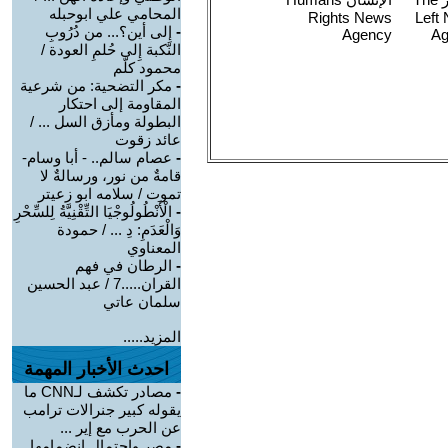
المحامي علي ابوحبله
-
إِلى أين؟... من دُرُوبِ
النّكبة إِلى حُلمِ العودة /
محمود كلّم
-
مكر التضحية: من شرعية
المقاومة إلى احتكار
البطولة ومأزق السل ... /
عائد زقوت
-
عصام سالم.. - أبا وسام-
قامةٌ من نور، ورسالةٌ لا
تموت / سلامه ابو زعيتر
-
الْأَنْطُولُوجْيَا التِّقْنِيَّةُ لِلسِّحْرِ
وَالْعَدَمِ: دِ ... / حمودة
المعناوي
-
الرطان في فهم
القران.....7 / عبد الحسين
سلمان عاتي
المزيد.....
احدث الأخبار المهمة
-
مصادر تكشف لـCNN ما
يقوله كبير جنرالات ترامب
عن الحرب مع إير ...
-
مصر واحتمال انضمامها