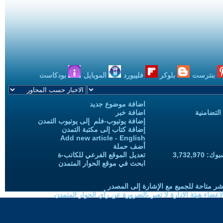
بنترست
بلوكر
فليبورد
الموبايل
بودكاست
اضافة موضوع جديد
التضامنية
اضافة خبر
إضافة يوتيوب-فلم إلى يوتيوب التمدن
إضافة كتاب إلى مكتبة التمدن
Add new article - English
أضف حملة
3,732,97
تعديل الموقع الفرعي للكاتب-ة
ابحث في موقع الحوار المتمدن
شر متاحة للجميع مع الإشارة إلى المصدر
ضاء هيئة الادارة لا تعبر بالضرورة عن رأي الحوار المتمدن