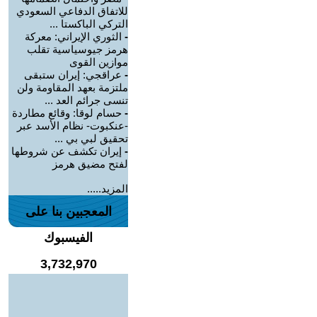
للاتفاق الدفاعي السعودي
التركي الباكستا ...
-
الثوري الإيراني: معركة
هرمز جيوسياسية تقلب
موازين القوى
-
عراقجي: إيران ستبقى
ملتزمة بعهد المقاومة ولن
تنسى جرائم العد ...
-
حسام لوقا: وقائع مطاردة
-عنكبوت- نظام الأسد عبر
تحقيق لبي بي ...
-
إيران تكشف عن شروطها
لفتح مضيق هرمز
المزيد.....
المعجبين بنا على
الفيسبوك
3,732,970