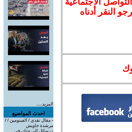
لتواصل الاجتماعية
نرجو النقر أدناه
وك
المزيد.....
احدث المواضيع
-
مقال نقدي / الفينومين / /
مرشدة جاويش
-
رسائل الى حنان في