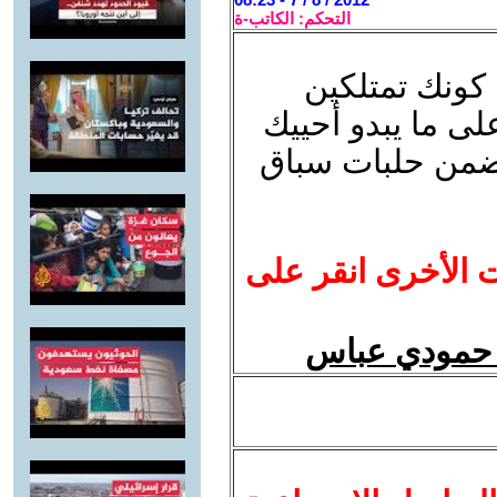
التحكم: الكاتب-ة
كونك تمتلكين
ى ما يبدو أحييك
 ضمن حلبات سباق
ت الأخرى انقر على
مد حمودي عباس