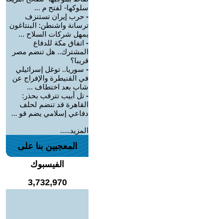
سلوكها- لفتح م ...
-
حرب إيران تستنزف
ترسانة واشنطن: البنتاغون
يمهل شركات السلاح ...
-
اتفاق مكة للدفاع
المشترك.. هل تنضم مصر
قريبا؟
-
سوريا.. توغل إسرائيلي
في القنيطرة والإفراج عن
شاب بعد اختطاف ...
-
تل أبيب تترقب بحذر:
القاهرة قد تنضم لحلف
دفاعي إسلامي يضم قو ...
المزيد.....
المعجبين بنا على
الفيسبوك
3,732,970