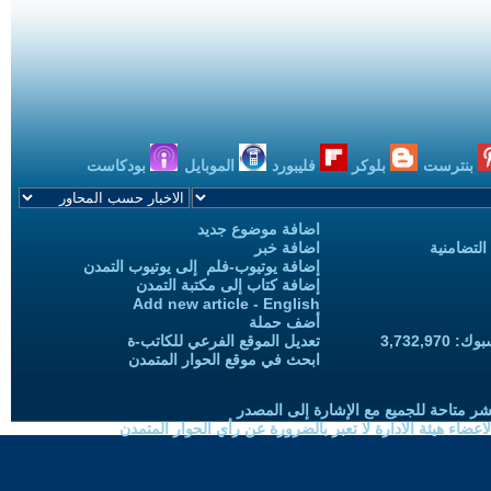
بنترست
بلوكر
فليبورد
الموبايل
بودكاست
اضافة موضوع جديد
التضامنية
اضافة خبر
إضافة يوتيوب-فلم إلى يوتيوب التمدن
إضافة كتاب إلى مكتبة التمدن
Add new article - English
أضف حملة
3,732,97
تعديل الموقع الفرعي للكاتب-ة
ابحث في موقع الحوار المتمدن
شر متاحة للجميع مع الإشارة إلى المصدر
ضاء هيئة الادارة لا تعبر بالضرورة عن رأي الحوار المتمدن