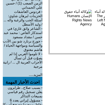
الزمن الصعب (1) / حسين
علي الحمداني
-
فردوس العاشقات
الحزينات لبرهان شاوي:
أسئلة الحب والرغبة واله ...
/ وليد الأسطل
-
الشاعر واثق غازي/ في
استذكار القاص : محمد عبد
حسن / مقداد مسعود
-
جورج برنارد شو بين الأدب
والسياسة ومواجهة الحياة /
هاشم معتوق
-
لا تلوموا العربي إذا لم
يصوّت قبل أن تسأل
الأحزاب العربية ال ... / رانية
مرجية
المزيد.....
احدث الأخبار المهمة
-
بسبب صلاح.. طرابزون
يعلن تسجيل رقم قياسي
بمبيعات التذاكر
-
مسؤول إيراني يعدد 6
نقاط بموجبها -تصحح أمريكا