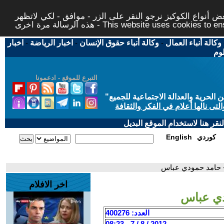
 أنواع الكوكيز نرجو النقر على الزر - موافق - لكي لاتظهر
This website uses cookies to ensure you ge
وكالة أنباء العمال
-
وكالة أنباء حقوق الإنسان
-
اخبار الرياضة
-
اخبار
لوم
التبرع للموقع - ادعمونا
حرية والعدالة الاجتماعية للجميع
"
تى نالها أعلام في الفكر والثقافة
قر هنا لاستخدام الموقع البديل
كوردي
English
 - حامد حمودي عباس
اخر الافلام
دي عباس
العدد: 400276
2012 / 8 / 7 - 08:23