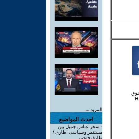
المزيد.....
احدث المواضيع
-
سحر عباس جميل بين
مستثمر وسياسي اطاري /
طارق فتحي