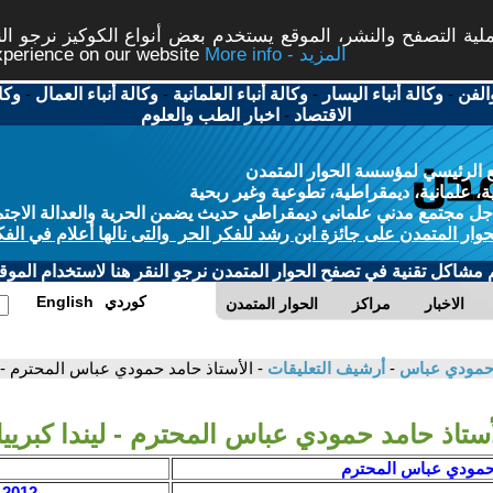
ة التصفح والنشر، الموقع يستخدم بعض أنواع الكوكيز نرجو النق
More info - المزيد
experience on our website
الفن
-
وكالة أنباء اليسار
-
وكالة أنباء العلمانية
-
وكالة أنباء العمال
-
وكا
الاقتصاد
-
اخبار الطب والعلوم
 الرئيسي لمؤسسة الحوار المتمدن
، علمانية، ديمقراطية، تطوعية وغير ربحية
ل مجتمع مدني علماني ديمقراطي حديث يضمن الحرية والعدالة الاجتم
حوار المتمدن على جائزة ابن رشد للفكر الحر والتى نالها أعلام في الفك
م مشاكل تقنية في تصفح الحوار المتمدن نرجو النقر هنا لاستخدام الموقع
كوردي
English
الاخبار
مراكز
الحوار المتمدن
مد حمودي عباس
-
أرشيف التعليقات
- الأستاذ حامد حمودي عباس المحترم - ل
أستاذ حامد حمودي عباس المحترم - ليندا كبريي
 حمودي عباس المحترم
2012 / 8 / 6 - 15:13