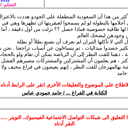
التحكم: ا
أكثر من هذا أن السعودية المتطفلة على الجودو هددت بالاعتزا
لامها بالبطولة لو لم يسمحوا لعبقريتها ان تظهرها وهي في 
 لها طاقية خصوصية فماذا حصل ؟؟ نزلت من أول دقيقة ، أما 
ن وجودهن ليضحك العالم
 التي لا تأكلها النيران لم نعرف أن نصنع بطلاً أو بطلة
 بكثير حصدوا ميداليات ، ثم يتساءلون عن أسباب تراجعنا . نحن 
 ، ذهبنا للفت النظر إلى أن الرياضة يمكن أن تقام ولو بالحجاب
ثر ، هم يعلمون أن المشتركين والمشتركات مصيرهم الفشل ، ل
ة بهالمهرجان للفت النظر ، إنهم يعيشون في فراغ مخيف ولا 
 حامد
لاطلاع على الموضوع والتعليقات الأخرى انقر على الرابط أدناه:
الكتابة في الفراغ ... / حامد حمودي عباس
ا
التعليق الى شبكات التواصل الاجتماعية الفيسبوك
، التويتر ....
النقر أدناه