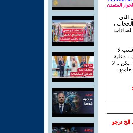
لحوار المتمدن
ل الذي
الحجاب ،
العداءات
شعب لا
 ، دعاية
كن .. لا
يعلمون
.. الخ نرجو