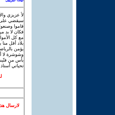
لأ عزيزي وال
سيقضي على أح
قاموا وصنعوا
فكان لا بد م
مع كل الأموال
بلاد أقل منا
يؤمن بالرياضة
وشوشرة لا أك
بأس من فتّيش
تحياتي أستاذ
ل
لا
رسال
هذ