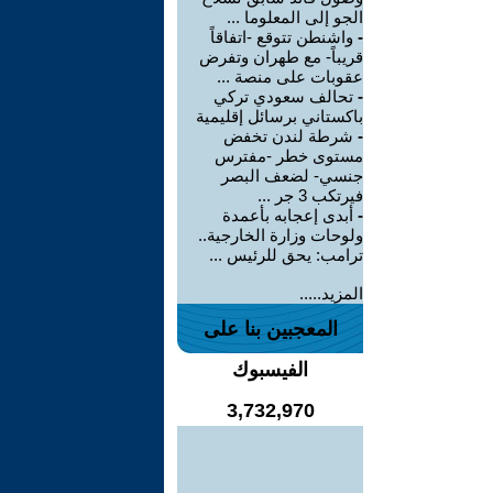
الجو إلى المعلوما ...
-
واشنطن تتوقع -اتفاقاً
قريباً- مع طهران وتفرض
عقوبات على منصة ...
-
تحالف سعودي تركي
باكستاني برسائل إقليمية
-
شرطة لندن تخفض
مستوى خطر -مفترس
جنسي- لضعف البصر
فيرتكب 3 جر ...
-
أبدى إعجابه بأعمدة
ولوحات وزارة الخارجية..
ترامب: يحق للرئيس ...
المزيد.....
المعجبين بنا على
الفيسبوك
3,732,970