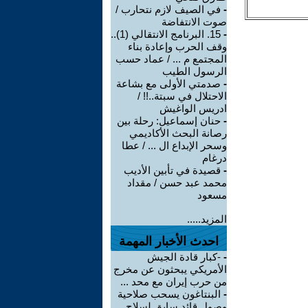
-
في الصيف لازم نتحارب /
صوت الانتفاضة
-
15. البرنامج الانتقالي (1)..
وقف الحرب وإعادة بناء
المجتمع م ... / عماد حسب
الرسول الطيب
-
صدمتي الأولى مع بشاعة
الاحتلال في سبتة..!! /
ادريس الواغيش
-
حنان إسماعيل: رحلة بين
رصانة البحث الأكاديمي
وسحر الإبداع ال ... / عطا
درغام
-
قصيدة في تأبين الأديب
محمد عبد حسن / مقداد
مسعود
المزيد.....
احدث الأخبار المهمة
-
-كبار قادة الجيش
الأمريكي يبحثون عن مخرج
من حرب إيران مع محد ...
-
البنتاغون يسحب صلاحية
وصول قائد سابق لسلاح