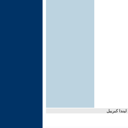
يندا كبرييل