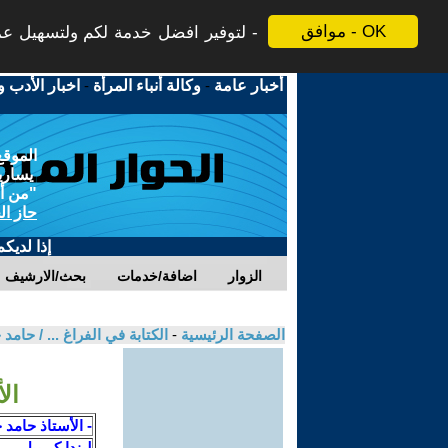
موافق - OK
لتوفير افضل خدمة لكم ولتسهيل عملي
أخبار عامة
-
وكالة أنباء المرأة
-
اخبار الأدب و
الموقع
يسارية
"من أج
حاز ال
إذا لديك
الزوار
اضافة/خدمات
بحث/الارشيف
الصفحة الرئيسية
-
الكتابة في الفراغ ... / حا
ال
- الأستاذ حامد
ليندا كبرييل