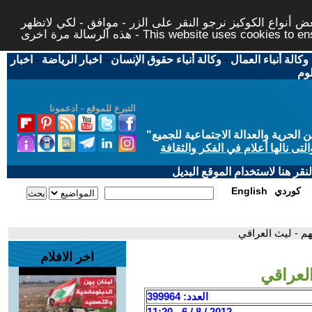
 أنواع الكوكيز نرجو النقر على الزر - موافق - لكي لاتظهر
This website uses cookies to ensure you ge
وكالة أنباء العمال
-
وكالة أنباء حقوق الإنسان
-
اخبار الرياضة
-
اخبار
لوم
التبرع للموقع - ادعمونا
حرية والعدالة الاجتماعية للجميع
"
تى نالها أعلام في الفكر والثقافة
قر هنا لاستخدام الموقع البديل
كوردي
English
هم - ليث العراقي
اخر الافلام
العراقي
العدد: 399964
2012 / 8 / 6 - 11:20