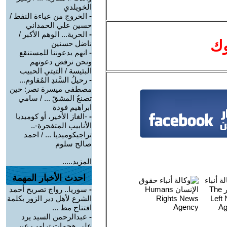
الخويلدي
-
الخروج من عباءة النفط /
حسين علي الحمداني
-
الحرية... الوهم الأكبر /
وك
ناضل حسنين
-
انهم يدعوننا للمستنقع
ونحن نرفض دعوتهم
البئيسة / التيتي الحبيب
-
رحيلُ السَّندِ المُقاوم...
مصطفى ميسرة نصر: حين
تصنعُ المشقّ ... / سامي
ابراهيم فودة
-
-الغاز الأخير، أو كوميديا
الأنابيب المتفجرة-..
تراجيكوميديا ... / احمد
صالح سلوم
المزيد.....
احدث الأخبار المهمة
-
سوريا.. رواج تصريح أحمد
الشرع لأهل دير الزور بكلمة
افتتاح مط ...
-
عبدالرحمن السيد يرد
على هجمات ترامب عبر