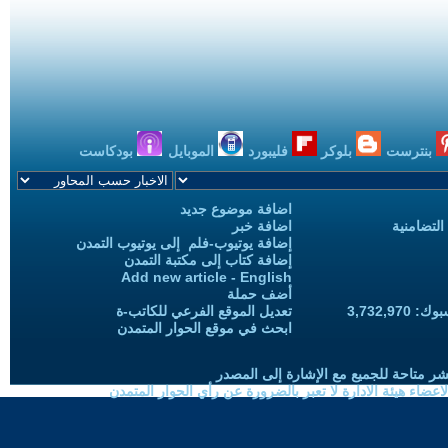
بنترست
بلوكر
فليبورد
الموبايل
بودكاست
اضافة موضوع جديد
التضامنية
اضافة خبر
إضافة يوتيوب-فلم إلى يوتيوب التمدن
إضافة كتاب إلى مكتبة التمدن
Add new article - English
أضف حملة
3,732,97
تعديل الموقع الفرعي للكاتب-ة
ابحث في موقع الحوار المتمدن
شر متاحة للجميع مع الإشارة إلى المصدر
ضاء هيئة الادارة لا تعبر بالضرورة عن رأي الحوار المتمدن