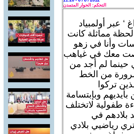
التحكم: الحوار المتمدن
 ‘ عبر أولمبياد
لحظة مماثلة كانت
سات وأنا في زهو
غصت معك في غياهب
ي حينما لم أجد من
ضرورة من الخط
لذين تركوا
بأيديهم وبإبتسامة
ءة طفولية لاتختلف
 بلادهم في
ري رياضيي بلادي