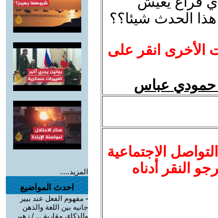
ي فراغ يعيش
 هذا الحدث شيئا؟؟
ت الأخرى انقر على
مد حمودي عباس
لتواصل الاجتماعية
نرجو النقر أدناه
المزيد.....
احدث المواضيع
-
مفهوم الفعل عند بيير
جانيه بين اللغة والذهن
والذكاء، مقاربة ... / زهير