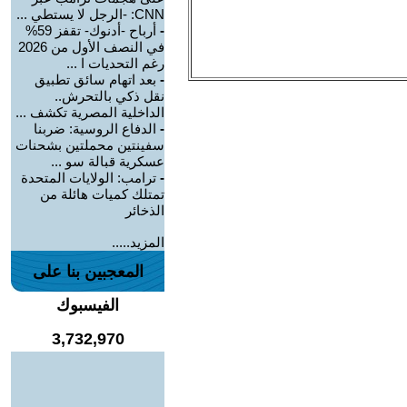
CNN: -الرجل لا يستطي ...
-
أرباح -أدنوك- تقفز 59%
في النصف الأول من 2026
رغم التحديات ا ...
-
بعد اتهام سائق تطبيق
نقل ذكي بالتحرش..
الداخلية المصرية تكشف ...
-
الدفاع الروسية: ضربنا
سفينتين محملتين بشحنات
عسكرية قبالة سو ...
-
ترامب: الولايات المتحدة
تمتلك كميات هائلة من
الذخائر
المزيد.....
المعجبين بنا على
الفيسبوك
3,732,970