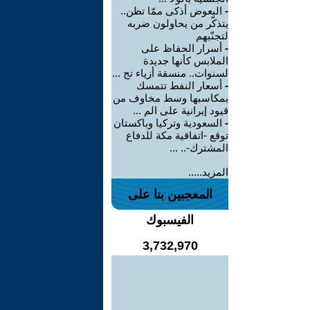
-
البعوض أذكى ممّا تظن..
يتذكّر من يحاولون ضربه
لتجنّبهم
-
أسرار الحفاظ على
الملابس كأنها جديدة
لسنوات.. منسقة أزياء تج ...
-
أسعار النفط تتمسك
بمكاسبها وسط مخاوف من
قيود إيرانية على الم ...
-
السعودية وتركيا وباكستان
توقع -اتفاقية مكة للدفاع
المشترك-.. ...
المزيد.....
المعجبين بنا على
الفيسبوك
3,732,970