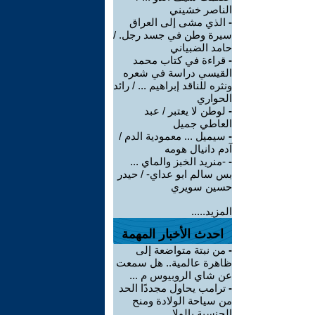
الناصر خشيني
-
الذي مشى إلى العراق
سيرة وطن في جسد رجل. /
حامد الضبياني
-
قراءة في كتاب محمد
القيسي دراسة في شعره
ونثره للناقد إبراهيم ... / رائد
الحواري
-
لوطن لا يعتبر / عبد
العاطي جميل
-
سيميل ... معمودية الدم /
آدم دانيال هومه
-
-منريد الخبز والماي ...
بس سالم ابو عداي- / حيدر
حسين سويري
المزيد.....
احدث الأخبار المهمة
-
من نبتة متواضعة إلى
ظاهرة عالمية.. هل سمعت
عن شاي الروبيوس م ...
-
ترامب يحاول مجددًا الحد
من سياحة الولادة ومنح
الجنسية بالولا ...