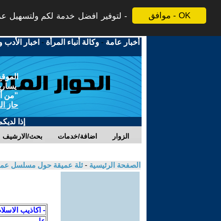
موافق - OK
لتوفير افضل خدمة لكم ولتسهيل عملي
أخبار عامة
-
وكالة أنباء المرأة
-
اخبار الأدب و
الموقع
يسارية
"من أج
حاز ال
إذا لديك
الزوار
اضافة/خدمات
بحث/الارشيف
الصفحة الرئيسية
-
ئلة عميقة حول مسلسل عمر 
- اكاذيب الاسلا
علي