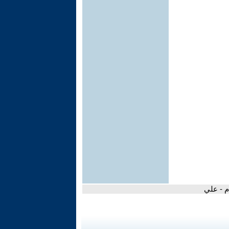
م - علي