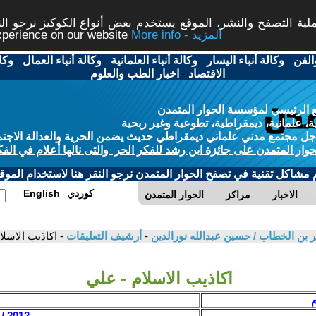
ة التصفح والنشر، الموقع يستخدم بعض أنواع الكوكيز نرجو النق
More info - المزيد
experience on our website
الفن
-
وكالة أنباء اليسار
-
وكالة أنباء العلمانية
-
وكالة أنباء العمال
-
وكا
الاقتصاد
-
اخبار الطب والعلوم
 الرئيسي لمؤسسة الحوار المتمدن
، علمانية، ديمقراطية، تطوعية وغير ربحية
ل مجتمع مدني علماني ديمقراطي حديث يضمن الحرية والعدالة الاجتم
حوار المتمدن على جائزة ابن رشد للفكر الحر والتى نالها أعلام في الفك
م مشاكل تقنية في تصفح الحوار المتمدن نرجو النقر هنا لاستخدام الموقع
كوردي
English
الاخبار
مراكز
الحوار المتمدن
بن الخطاب / حسين عبدالله نورالدين
-
أرشيف التعليقات
- اكاذيب الاسلا
اكاذيب الاسلام - علي
م
2012 / 7 / 27 - 18:43