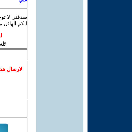
صدقني لا توج
الكم الهائل 
ل
ئلة
لا
رسال
هذ