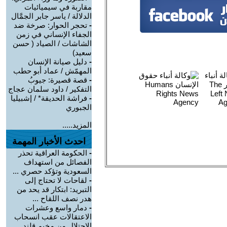
مقاربة في سيميائيات
الدلالة / ياسر جابر الجمَّال
-
تحجر الحوار: صرخة ضد
الجفاء الإنساني في زمن
الشاشات / الصياد ‏( حسن
سعيد‏)
-
دليل صيانة الإنسان
المهمّش / عماد أبو حطب
-
قصة قصيرة: جيوبُ
التفكير / داود سلمان عجاج
-
فراشة الحديقة* / إشبيليا
الجبوري
المزيد.....
احدث الأخبار المهمة
-
الحكومة العراقية تحذر
الفصائل من استهداف
السعودية وتؤكد حصري ...
-
لقاحات لا تحتاج إلى
التبريد: ابتكار قد يحد من
هدر نصف اللقاح ...
-
دمار واسع وعشرات
الاعتقالات عقب انسحاب
الاحتلال من مخيم قلند ...