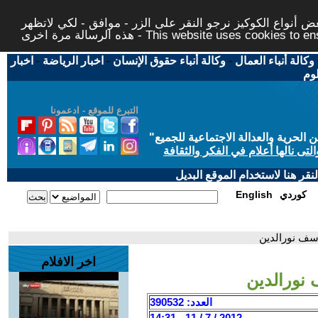
 أنواع الكوكيز نرجو النقر على الزر - موافق - لكي لاتظهر
This website uses cookies to ensure you ge
وكالة أنباء العمال
-
وكالة أنباء حقوق الإنسان
-
اخبار الرياضة
-
اخبار
لوم
التبرع للموقع - ادعمونا
حرية والعدالة الاجتماعية للجميع
"
تى نالها أعلام في الفكر والثقافة
قر هنا لاستخدام الموقع البديل
كوردي
English
وسف نورالدين
اخر الافلام
 نورالدين
العدد: 390532
2012 / 7 / 11 - 14:31