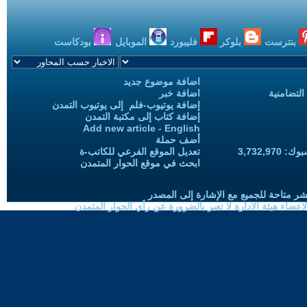
بنترست
بلوكر
فليبورد
الموبايل
بودكاست
اضافة موضوع جديد
التضامنية
اضافة خبر
إضافة يوتيوب-فلم إلى يوتيوب التمدن
إضافة كتاب إلى مكتبة التمدن
Add new article - English
أضف حملة
3,732,97
تعديل الموقع الفرعي للكاتب-ة
ابحث في موقع الحوار المتمدن
شر متاحة للجميع مع الإشارة إلى المصدر
ضاء هيئة الادارة لا تعبر بالضرورة عن رأي الحوار المتمدن