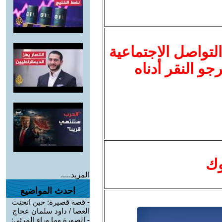
لتواصل الاجتماعية
نرجو النقر أدناه
وك
المزيد.....
احدث المواضيع
-
قصة قصيرة: حين انحنت
العصا / داود سلمان عجاج
-
الصورة وما وراء المرئي: