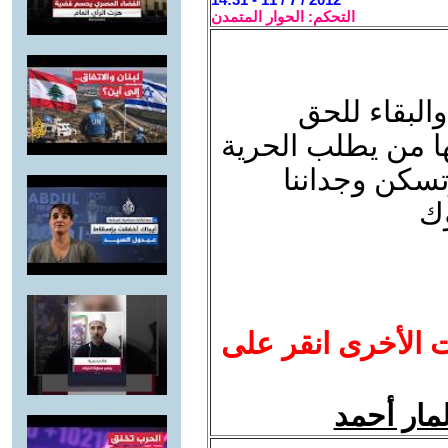
التحكم: الحوار المتمدن
البقاء للحق
ا من يطلب الحرية
سكن وجداننا
وك
ت الأخرى انقر على
مار أحمد