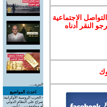
لتواصل الاجتماعية
نرجو النقر أدناه
وك
المزيد.....
احدث المواضيع
-
الحرب الروسية الأوكرانية:
صراع على النظام الدولي
أم مواجهة ب ... / أيمن