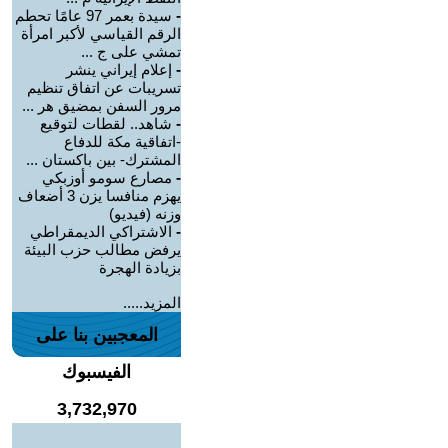
-
سيدة بعمر 97 عامًا تحطم
الرقم القياسي لأكبر امرأة
تمشي على ج ...
-
إعلام إيراني ينشر
تسريبات عن اتفاق تنظيم
مرور السفن بمضيق هر ...
-
شاهد.. لقطات لتوقيع
-اتفاقية مكة للدفاع
المشترك- بين باكستان ...
-
مصارع سومو أوزبكي
يهزم منافسا يزن 3 أضعاف
وزنه (فيديو)
-
الاشتراكي الديمقراطي
يرفض مطالب حزب البيئة
بزيادة الهجرة
المزيد.....
المعجبين بنا على
الفيسبوك
3,732,970