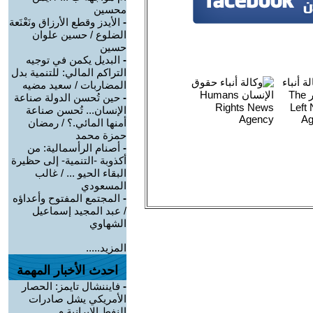
محسين
-
الأيدز وقطع الأرزاق ونَعْنَعة
الضلوع / حسين علوان
حسين
-
البديل يكمن في توجيه
التراكم المالي: للتنمية بدل
المضاربات / سعيد مضيه
-
حين تُحسن الدولة صناعة
الإنسان... تُحسن صناعة
أمنها المائي.؟ / رمضان
حمزة محمد
-
أصنام الرأسمالية: من
أكذوبة -التنمية- إلى حظيرة
البقاء الحيو ... / غالب
المسعودي
-
المجتمع المفتوح وأعداؤه
/ عبد المجيد إسماعيل
الشهاوي
المزيد.....
احدث الأخبار المهمة
-
فايننشال تايمز: الحصار
الأمريكي يشل صادرات
النفط الإيرانية م ...