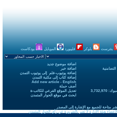
بنترست
بلوكر
فليبورد
الموبايل
بودكاست
اضافة موضوع جديد
التضامنية
اضافة خبر
إضافة يوتيوب-فلم إلى يوتيوب التمدن
إضافة كتاب إلى مكتبة التمدن
Add new article - English
أضف حملة
3,732,97
تعديل الموقع الفرعي للكاتب-ة
ابحث في موقع الحوار المتمدن
شر متاحة للجميع مع الإشارة إلى المصدر
ضاء هيئة الادارة لا تعبر بالضرورة عن رأي الحوار المتمدن