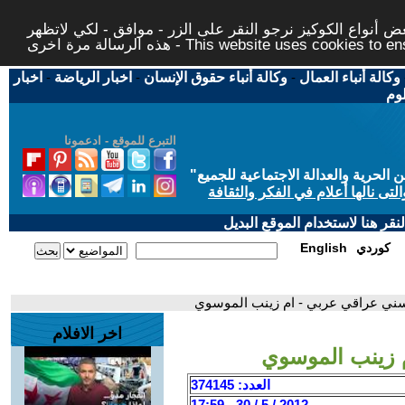
 أنواع الكوكيز نرجو النقر على الزر - موافق - لكي لاتظهر
This website uses cookies to ensure you ge
وكالة أنباء العمال
-
وكالة أنباء حقوق الإنسان
-
اخبار الرياضة
-
اخبار
لوم
التبرع للموقع - ادعمونا
حرية والعدالة الاجتماعية للجميع
"
تى نالها أعلام في الفكر والثقافة
قر هنا لاستخدام الموقع البديل
كوردي
English
سني عراقي عربي - ام زينب الموسوي
اخر الافلام
 زينب الموسوي
العدد: 374145
2012 / 5 / 30 - 17:59