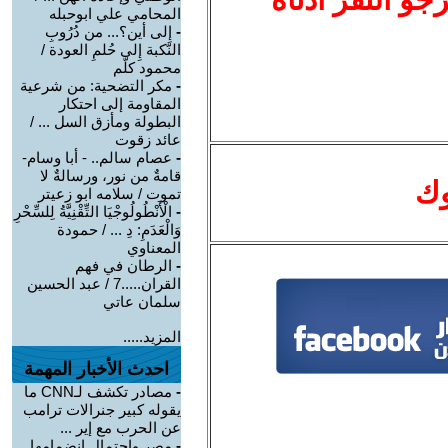
المحامي علي ابوحبله
-
إِلى أين؟... من دُرُوبِ
النّكبة إِلى حُلمِ العودة /
محمود كلّم
-
مكر التضحية: من شرعية
المقاومة إلى احتكار
البطولة ومأزق السل ... /
عائد زقوت
-
عصام سالم.. - أبا وسام-
قامةٌ من نور، ورسالةٌ لا
وك
تموت / سلامه ابو زعيتر
-
الْأَنْطُولُوجْيَا التِّقْنِيَّةُ لِلسِّحْرِ
وَالْعَدَمِ: دِ ... / حمودة
المعناوي
-
الرطان في فهم
القران.....7 / عبد الحسين
سلمان عاتي
المزيد.....
احدث الأخبار المهمة
-
مصادر تكشف لـCNN ما
يقوله كبير جنرالات ترامب
عن الحرب مع إير ...
-
مصر واحتمال انضمامها