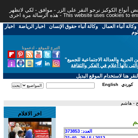
 أنواع الكوكيز نرجو النقر على الزر - موافق - لكي لاتظهر
This website uses cookies to ensure you ge
وكالة أنباء العمال
-
وكالة أنباء حقوق الإنسان
-
اخبار الرياضة
-
اخبار
لوم
التبرع للموقع - ادعمونا
حرية والعدالة الاجتماعية للجميع
"
تى نالها أعلام في الفكر والثقافة
قر هنا لاستخدام الموقع البديل
كوردي
English
 - هاشم
اخر الافلام
م
العدد: 373853
2012 / 5 / 29 - 21:40