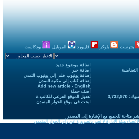
بنترست
بلوكر
فليبورد
الموبايل
بودكاست
اضافة موضوع جديد
التضامنية
اضافة خبر
إضافة يوتيوب-فلم إلى يوتيوب التمدن
إضافة كتاب إلى مكتبة التمدن
Add new article - English
أضف حملة
3,732,97
تعديل الموقع الفرعي للكاتب-ة
ابحث في موقع الحوار المتمدن
شر متاحة للجميع مع الإشارة إلى المصدر
ضاء هيئة الادارة لا تعبر بالضرورة عن رأي الحوار المتمدن