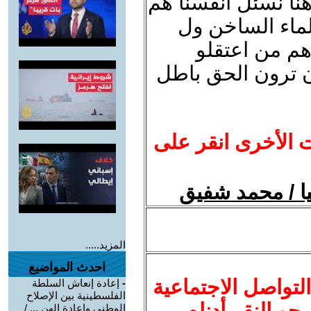
هنا نسئل انفسنا هم
لماء الساخن ول
م من اعتقلو
 ترون الحق باطل
ت الأخرى انقر على
ا / محمد شفيق
المزيد.....
احدث المواضيع
لتواصل الاجتماعية
-
إعادة إنعاش السلطة
الفلسطينية بين الإصلاح
نرجو النقر أدناه
الوطني وإعادة الهن ... /