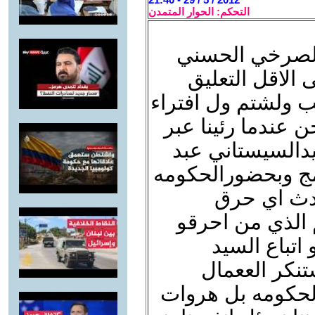
التحكم: الحوار المتمدن
 الصرخي الحسني
 الاقل التعليق
 ولشتم ول افتراء
 عندما رئينا عبر
دالسيستاني عبد
مج وبحضورالحكومه
ادث اي حرق
م الذي من احرقو
اتباع السيد
نكر الععمال
الحكومه بل هروات