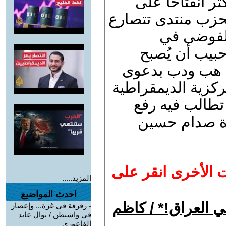
ر انفتاحاً على
حزب منتدى تتصارع
الفوضى في
ماته كافة0 هل يرضيكََ يا د0 حبيب أن يُصبح
 هب ودب بدعوى
كزية الديمقراطية
ي يوم تطالب فيه رفع
ورة صدام حسين
ت الأخرى انقر على
المزيد.....
احدث المواضيع
في العراق!* / كاظم
-
رفرفة في غزة... وإعصار
في واشنطن / نوال عايد
الفاعوري