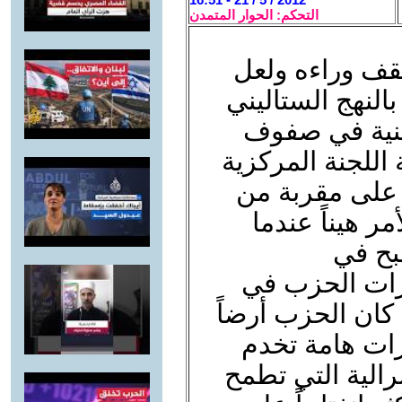
التحكم: الحوار المتمدن
تقف وراءه ولعل
بالنهج الستاليني
ينية في صفوف
ية اللجنة المركزية
على مقربة من
مر هيناً عندما
بح في
رات الحزب في
كان الحزب أرضاً
ارات هامة تخدم
الية التي تطمح