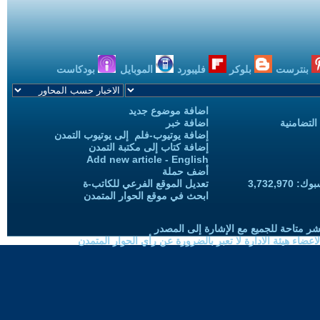
بنترست
بلوكر
فليبورد
الموبايل
بودكاست
اضافة موضوع جديد
التضامنية
اضافة خبر
إضافة يوتيوب-فلم إلى يوتيوب التمدن
إضافة كتاب إلى مكتبة التمدن
Add new article - English
أضف حملة
3,732,97
تعديل الموقع الفرعي للكاتب-ة
ابحث في موقع الحوار المتمدن
شر متاحة للجميع مع الإشارة إلى المصدر
ضاء هيئة الادارة لا تعبر بالضرورة عن رأي الحوار المتمدن