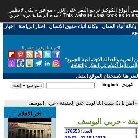
 أنواع الكوكيز نرجو النقر على الزر - موافق - لكي لاتظهر
This website uses cookies to ensure you ge
وكالة أنباء العمال
-
وكالة أنباء حقوق الإنسان
-
اخبار الرياضة
-
اخبار
لوم
التبرع للموقع - ادعمونا
حرية والعدالة الاجتماعية للجميع
"
تى نالها أعلام في الفكر والثقافة
قر هنا لاستخدام الموقع البديل
كوردي
English
- أظن يا د0 حبيب انكَ لويتَ عنق الحقيقة - حربي اليوسف
اخر الافلام
العدد: 370553
2012 / 5 / 21 - 16:51