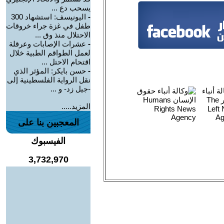
يسحب دع ...
-
اليونيسف: استشهاد 300
طفل في غزة جراء خروقات
الاحتلال منذ وق ...
-
عشرات الإصابات وعرقلة
لعمل الطواقم الطبية خلال
اقتحام الاحتل ...
-
حسن بايكر: المؤثر الذي
نقل الرواية الفلسطينية إلى
-جيل زد- و ...
المزيد.....
المعجبين بنا على
الفيسبوك
3,732,970