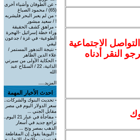
-
عن الطوفان وأشياء أخرى
(65) / محمود الصباغ
-
من لم يعبر البحر فليشربه
! / سعيد مبشور
-
مراهق كشف الحقيقة
وراء خطة إسرائيل -الهجرة
الطوعية- في غزة / جدعون
لتواصل الاجتماعية
ليفي
-
نتيجة التدهور المستمر /
نرجو النقر أدناه
علاء الدين الظاهر
-
الحكاية الأولى من سيرتي
الذاتية، 22 / السمّاح عبد
الله
المزيد.....
احدث الأخبار المهمة
-
تحديث البنوك والشركات..
سعر الدولار اليوم في مصر
مقابل الجني ...
وك
-
مفاجأة في عيار 21 اليوم..
تراجع جديد في أسعار
الذهب بمصر وتح ...
-
اليويفا يقول إن المقاطعة
قد تستمر والاتحاد الإنجليزي