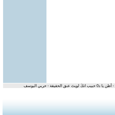
- أظن يا د0 حبيب انكَ لويتَ عنق الحقيقة - حربي اليوسف