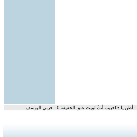
- أظن يا د0حبيب أنكَ لويتَ عنق الحقيقة 0 - حربي اليوسف