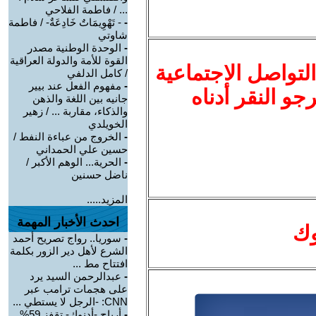
... / فاطمة الفلاحي
-
- تَهْوِيمَاتٌ خَادِعَةٌ- / فاطمة
شاوتي
-
الوحدة الوطنية مصدر
القوة للأمة والدولة العراقية
لتواصل الاجتماعية
/ كامل الدلفي
-
مفهوم الفعل عند بيير
نرجو النقر أدناه
جانيه بين اللغة والذهن
والذكاء، مقاربة ... / زهير
الخويلدي
-
الخروج من عباءة النفط /
حسين علي الحمداني
-
الحرية... الوهم الأكبر /
ناضل حسنين
المزيد.....
احدث الأخبار المهمة
وك
-
سوريا.. رواج تصريح أحمد
الشرع لأهل دير الزور بكلمة
افتتاح مط ...
-
عبدالرحمن السيد يرد
على هجمات ترامب عبر
CNN: -الرجل لا يستطي ...
-
أرباح -أدنوك- تقفز 59%