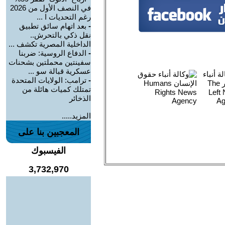
في النصف الأول من 2026
رغم التحديات ا ...
-
بعد اتهام سائق تطبيق
نقل ذكي بالتحرش..
الداخلية المصرية تكشف ...
-
الدفاع الروسية: ضربنا
سفينتين محملتين بشحنات
عسكرية قبالة سو ...
-
ترامب: الولايات المتحدة
تمتلك كميات هائلة من
الذخائر
المزيد.....
المعجبين بنا على
الفيسبوك
3,732,970