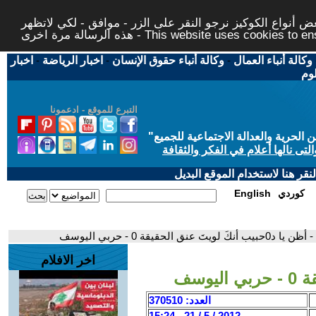
 أنواع الكوكيز نرجو النقر على الزر - موافق - لكي لاتظهر
This website uses cookies to ensure you ge
وكالة أنباء العمال
-
وكالة أنباء حقوق الإنسان
-
اخبار الرياضة
-
اخبار
لوم
التبرع للموقع - ادعمونا
حرية والعدالة الاجتماعية للجميع
"
تى نالها أعلام في الفكر والثقافة
قر هنا لاستخدام الموقع البديل
كوردي
English
- أظن يا د0حبيب أنكَ لويتَ عنق الحقيقة 0 - حربي اليوسف
اخر الافلام
العدد: 370510
2012 / 5 / 21 - 15:24