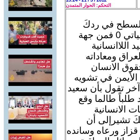
التحكم: الحوار المتمدن
لسطح في ردكَ
على رسالة الماجستير للباحث البياتي 0 فمن جهة
اللاانسانية
عراق ومعاداته
قوق الانسان
الأيمن في تشويه
آخر تقول بأن سعيد
طلباً طالما وقع
ت الانسانية
 ذلك فإنكَ تشيرإلى أن
قزاز ورعاه وسانده