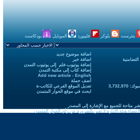
بنترست
بلوكر
فليبورد
الموبايل
بودكاست
اضافة موضوع جديد
التضامنية
اضافة خبر
إضافة يوتيوب-فلم إلى يوتيوب التمدن
إضافة كتاب إلى مكتبة التمدن
Add new article - English
أضف حملة
3,732,97
تعديل الموقع الفرعي للكاتب-ة
ابحث في موقع الحوار المتمدن
شر متاحة للجميع مع الإشارة إلى المصدر
ضاء هيئة الادارة لا تعبر بالضرورة عن رأي الحوار المتمدن