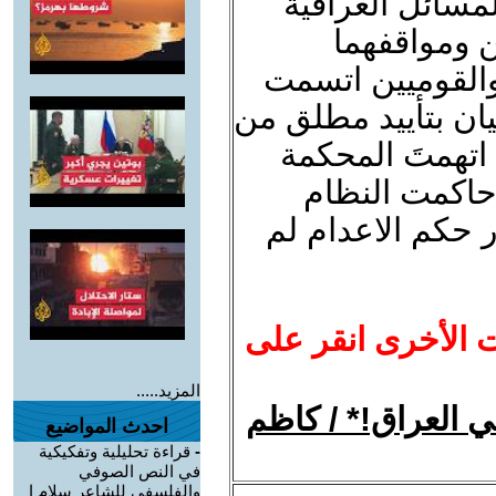
مسائل العراقية
ن ومواقفهما
والقوميين اتسمت
اثنان يحظيان بتأييد مطلق من
سفارة البريطانية 0 لقد اتهمتَ المحكمة
لأنها حاكمت النظام
ر حكم الاعدام لم
ت الأخرى انقر على
المزيد.....
في العراق!* / كاظم
احدث المواضيع
-
قراءة تحليلية وتفكيكية
في النص الصوفي
والفلسفي للشاعر سلام ا