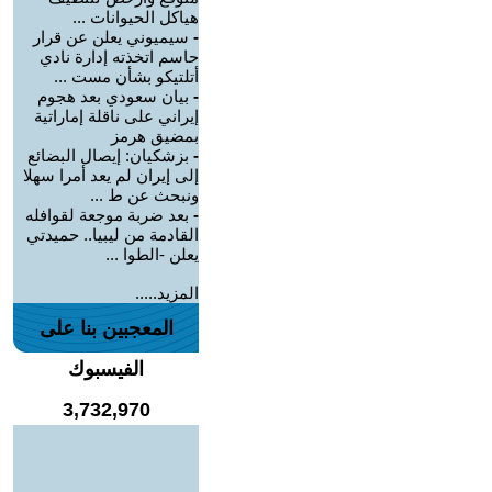
هياكل الحيوانات ...
-
سيميوني يعلن عن قرار
حاسم اتخذته إدارة نادي
أتلتيكو بشأن مست ...
-
بيان سعودي بعد هجوم
إيراني على ناقلة إماراتية
بمضيق هرمز
-
بزشكيان: إيصال البضائع
إلى إيران لم يعد أمرا سهلا
ونبحث عن ط ...
-
بعد ضربة موجعة لقوافله
القادمة من ليبيا.. حميدتي
يعلن -الطوا ...
المزيد.....
المعجبين بنا على
الفيسبوك
3,732,970