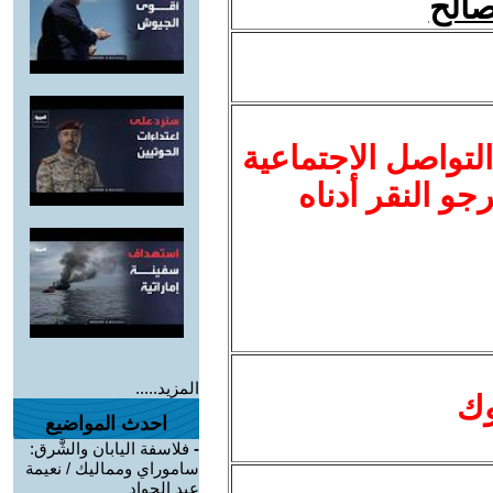
لتواصل الاجتماعية
نرجو النقر أدناه
المزيد.....
وك
احدث المواضيع
-
فلاسفة اليابان والشَّرق:
ساموراي ومماليك / نعيمة
عبد الجواد