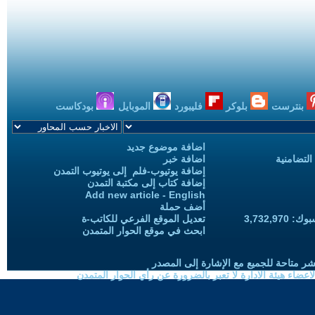
بنترست
بلوكر
فليبورد
الموبايل
بودكاست
اضافة موضوع جديد
التضامنية
اضافة خبر
إضافة يوتيوب-فلم إلى يوتيوب التمدن
إضافة كتاب إلى مكتبة التمدن
Add new article - English
أضف حملة
3,732,97
تعديل الموقع الفرعي للكاتب-ة
ابحث في موقع الحوار المتمدن
شر متاحة للجميع مع الإشارة إلى المصدر
ضاء هيئة الادارة لا تعبر بالضرورة عن رأي الحوار المتمدن