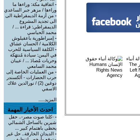
-
اتفاقية مكة: وراءها ما
وراءها / مزهر جبر الساعدي
-
من أزمة الديمقراطية الى
الى تجديد المشروع
الديمقراطي: قراءة ... /
محمد الحباسي
-
إمبراطورية باعقيلوش
الكلامية / الحسان عشاق
-
الكلفة السياسية للحرب
في اليمن: سيادة مُنتهَكة
وحريات مُصادَ ... / عيبان
محمد السامعي
-
من العمليات الخاصة إلى
حرب الحضارات - ألكسندر
دوغين (2) / نورالدين علاك
الاسفي
المزيد.....
احدث الأخبار المهمة
-
-كلنا صوت مصر-.. حفل
شيرين بالساحل الشمالي
يحظى باهتمام كبير ...
-
الديدان الخارقة.. حل غير
متوقع وأرخص لتنظيف