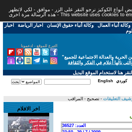
 أنواع الكوكيز نرجو النقر على الزر - موافق - لكي لاتظهر
This website uses cookies to ensure you ge
وكالة أنباء العمال
-
وكالة أنباء حقوق الإنسان
-
اخبار الرياضة
-
اخبار
لوم
التبرع للموقع - ادعمونا
حرية والعدالة الاجتماعية للجميع
"
تى نالها أعلام في الفكر والثقافة
قر هنا لاستخدام الموقع البديل
كوردي
English
شيف التعليقات
- تصحيح - المراقب
اخر الافلام
العدد: 36527
2009 / 7 / 29 - 23:50