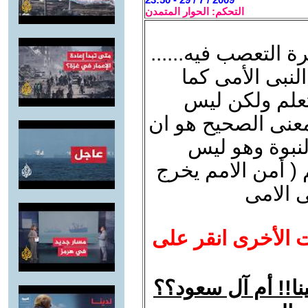
التحكم: الحوار المتمدن
ة التعصب فيه......
لنبى الأمى كما
تعلم ولكن ليس
لمعنى الصحيح هو ان
النبوة وهو ليس
م ( أمن الامم يخرج
ى الامى
ت الأخرى انقر على
نا!! أم آل سعود؟؟