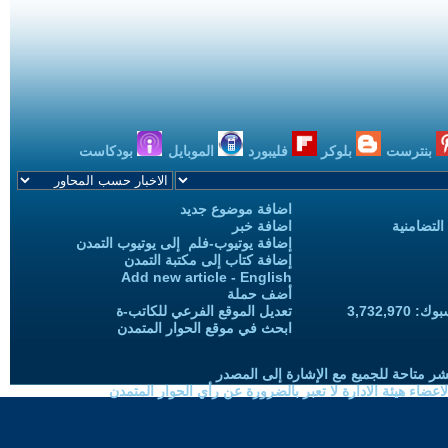
بنترست
بلوكر
فليبورد
الموبايل
بودكاست
اضافة موضوع جديد
التضامنية
اضافة خبر
إضافة يوتيوب-فلم إلى يوتيوب التمدن
إضافة كتاب إلى مكتبة التمدن
Add new article - English
أضف حملة
3,732,97
تعديل الموقع الفرعي للكاتب-ة
ابحث في موقع الحوار المتمدن
شر متاحة للجميع مع الإشارة إلى المصدر
ضاء هيئة الادارة لا تعبر بالضرورة عن رأي الحوار المتمدن