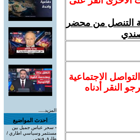
ت الأخرى انقر على
ية التنصل من محضر
لتواصل الاجتماعية
نرجو النقر أدناه
المزيد.....
احدث المواضيع
-
سحر عباس جميل بين
مستثمر وسياسي اطاري /
طارق فتحي