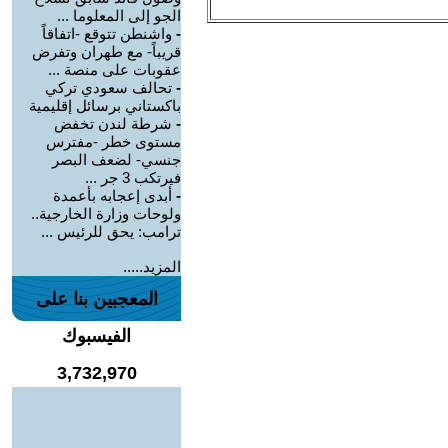
الجو إلى المعلوما ...
-
واشنطن تتوقع -اتفاقاً
قريباً- مع طهران وتفرض
عقوبات على منصة ...
-
تحالف سعودي تركي
باكستاني برسائل إقليمية
-
شرطة لندن تخفض
مستوى خطر -مفترس
جنسي- لضعف البصر
فيرتكب 3 جر ...
-
أبدى إعجابه بأعمدة
ولوحات وزارة الخارجية..
ترامب: يحق للرئيس ...
المزيد.....
المعجبين بنا على
الفيسبوك
3,732,970