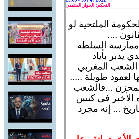
التحكم: الحوار المتمدن
كومة الملتحية لو
نون ....
ممارسة السلطة
ي يدبر بأياد
الشعب المغربي
 لعقود طويلة .....
لمخزن ...فالشعب
رر قراره الأخير في كنس
ريخ ... إنه مجرد