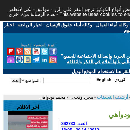
 أنواع الكوكيز نرجو النقر على الزر - موافق - لكي لاتظهر
This website uses cookies to ensure you ge
وكالة أنباء العمال
-
وكالة أنباء حقوق الإنسان
-
اخبار الرياضة
-
اخبار
لوم
التبرع للموقع - ادعمونا
حرية والعدالة الاجتماعية للجميع
"
تى نالها أعلام في الفكر والثقافة
قر هنا لاستخدام الموقع البديل
كوردي
English
أرشيف التعليقات
- مجرد وقت ... - محمد بودواهي
اخر الافلام
ودواهي
العدد: 362733
2012 / 4 / 30 - 13:05