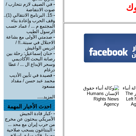
-
في الصيف لازم نتحارب /
وك
صوت الانتفاضة
-
15. البرنامج الانتقالي (1)..
وقف الحرب وإعادة بناء
المجتمع م ... / عماد حسب
الرسول الطيب
-
صدمتي الأولى مع بشاعة
الاحتلال في سبتة..!! /
ادريس الواغيش
-
حنان إسماعيل: رحلة بين
رصانة البحث الأكاديمي
وسحر الإبداع ال ... / عطا
درغام
-
قصيدة في تأبين الأديب
محمد عبد حسن / مقداد
مسعود
المزيد.....
احدث الأخبار المهمة
-
-كبار قادة الجيش
الأمريكي يبحثون عن مخرج
من حرب إيران مع محد ...
-
البنتاغون يسحب صلاحية
وصول قائد سابق لسلاح