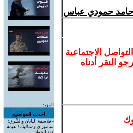
 حامد حمودي عباس
لتواصل الاجتماعية
نرجو النقر أدناه
المزيد.....
احدث المواضيع
وك
-
فلاسفة اليابان والشَّرق:
ساموراي ومماليك / نعيمة
عبد الجواد