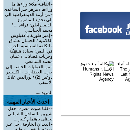
-
اتفاقية مكة: وراءها ما
وراءها / مزهر جبر الساعدي
-
من أزمة الديمقراطية الى
الى تجديد المشروع
الديمقراطي: قراءة ... /
محمد الحباسي
-
إمبراطورية باعقيلوش
الكلامية / الحسان عشاق
-
الكلفة السياسية للحرب
في اليمن: سيادة مُنتهَكة
وحريات مُصادَ ... / عيبان
محمد السامعي
-
من العمليات الخاصة إلى
حرب الحضارات - ألكسندر
دوغين (2) / نورالدين علاك
الاسفي
المزيد.....
احدث الأخبار المهمة
-
-كلنا صوت مصر-.. حفل
شيرين بالساحل الشمالي
يحظى باهتمام كبير ...
-
الديدان الخارقة.. حل غير
متوقع وأرخص لتنظيف