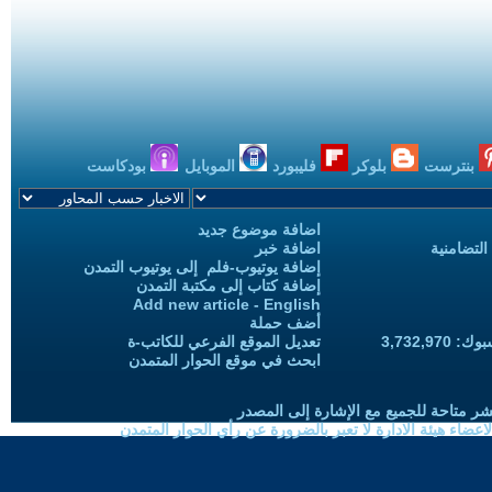
بنترست
بلوكر
فليبورد
الموبايل
بودكاست
اضافة موضوع جديد
التضامنية
اضافة خبر
إضافة يوتيوب-فلم إلى يوتيوب التمدن
إضافة كتاب إلى مكتبة التمدن
Add new article - English
أضف حملة
3,732,97
تعديل الموقع الفرعي للكاتب-ة
ابحث في موقع الحوار المتمدن
شر متاحة للجميع مع الإشارة إلى المصدر
ضاء هيئة الادارة لا تعبر بالضرورة عن رأي الحوار المتمدن