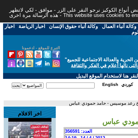
 أنواع الكوكيز نرجو النقر على الزر - موافق - لكي لاتظهر
This website uses cookies to ensure you ge
وكالة أنباء العمال
-
وكالة أنباء حقوق الإنسان
-
اخبار الرياضة
-
اخبار
لوم
التبرع للموقع - ادعمونا
حرية والعدالة الاجتماعية للجميع
"
تى نالها أعلام في الفكر والثقافة
قر هنا لاستخدام الموقع البديل
كوردي
English
اخ رعد موسيس - حامد حمودي عباس
اخر الافلام
مودي عباس
العدد: 356591
2012 / 4 / 14 - 14:19