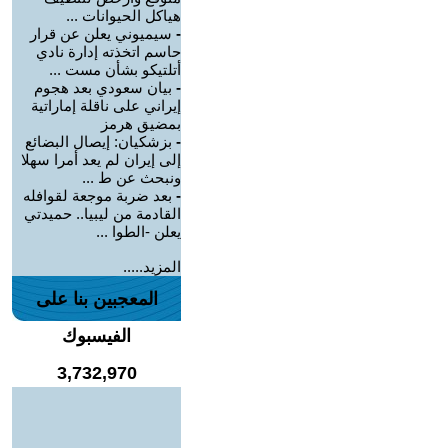
هياكل الحيوانات ...
-
سيميوني يعلن عن قرار
حاسم اتخذته إدارة نادي
أتلتيكو بشأن مست ...
-
بيان سعودي بعد هجوم
إيراني على ناقلة إماراتية
بمضيق هرمز
-
بزشكيان: إيصال البضائع
إلى إيران لم يعد أمرا سهلا
ونبحث عن ط ...
-
بعد ضربة موجعة لقوافله
القادمة من ليبيا.. حميدتي
يعلن -الطوا ...
المزيد.....
المعجبين بنا على
الفيسبوك
3,732,970