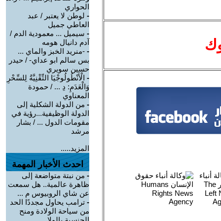
الحواري
-
لوطن لا يعتبر / عبد
العاطي جميل
-
سيميل ... معمودية الدم /
وك
آدم دانيال هومه
-
-منريد الخبز والماي ...
بس سالم ابو عداي- / حيدر
حسين سويري
-
الْأَنْطُولُوجْيَا التِّقْنِيَّةُ لِلسِّحْرِ
وَالْعَدَمِ: دِ ... / حمودة
المعناوي
-
من الدولة الشكلية إلى
الدولة الوظيفية...رؤية في
مقومات الدول ... / بشار
مرشد
المزيد.....
احدث الأخبار المهمة
-
من نبتة متواضعة إلى
ظاهرة عالمية.. هل سمعت
عن شاي الروبيوس م ...
-
ترامب يحاول مجددًا الحد
من سياحة الولادة ومنح
الجنسية بالولا ...