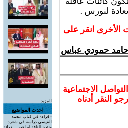
كون كائنات عاقلة
عادة لنورس .
ت الأخرى انقر على
 حامد حمودي عباس
لتواصل الاجتماعية
نرجو النقر أدناه
المزيد.....
احدث المواضيع
-
قراءة في كتاب محمد
القيسي دراسة في شعره
ونثره للناقد إبراهيم ... / رائد