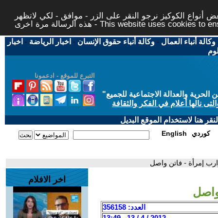
 أنواع الكوكيز نرجو النقر على الزر - موافق - لكي لاتظهر
This website uses cookies to ensure you ge
وكالة أنباء العمال
-
وكالة أنباء حقوق الإنسان
-
اخبار الرياضة
-
اخبار
لوم
التبرع للموقع - ادعمونا
حرية والعدالة الاجتماعية للجميع
"
تى نالها أعلام في الفكر والثقافة
قر هنا لاستخدام الموقع البديل
كوردي
English
ارب إمرأة - فاتن واصل
اخر الافلام
واصل
العدد: 356158
2012 / 4 / 13 - 13:49