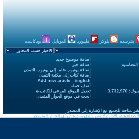
بنترست
بلوكر
فليبورد
الموبايل
بودكاست
اضافة موضوع جديد
التضامنية
اضافة خبر
إضافة يوتيوب-فلم إلى يوتيوب التمدن
إضافة كتاب إلى مكتبة التمدن
Add new article - English
أضف حملة
3,732,97
تعديل الموقع الفرعي للكاتب-ة
ابحث في موقع الحوار المتمدن
شر متاحة للجميع مع الإشارة إلى المصدر
ضاء هيئة الادارة لا تعبر بالضرورة عن رأي الحوار المتمدن