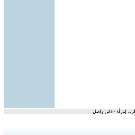
ارب إمرأة - فاتن واصل