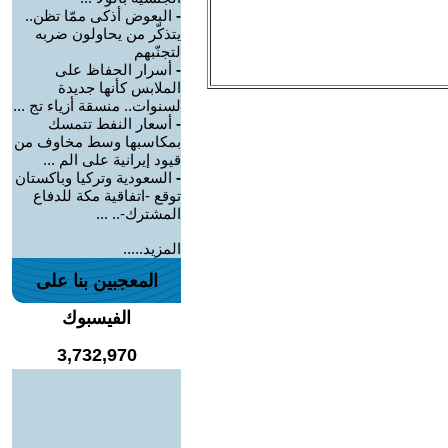
-
البعوض أذكى ممّا تظن..
يتذكّر من يحاولون ضربه
لتجنّبهم
-
أسرار الحفاظ على
الملابس كأنها جديدة
لسنوات.. منسقة أزياء تج ...
-
أسعار النفط تتمسك
بمكاسبها وسط مخاوف من
قيود إيرانية على الم ...
-
السعودية وتركيا وباكستان
توقع -اتفاقية مكة للدفاع
المشترك-.. ...
المزيد.....
المعجبين بنا على
الفيسبوك
3,732,970