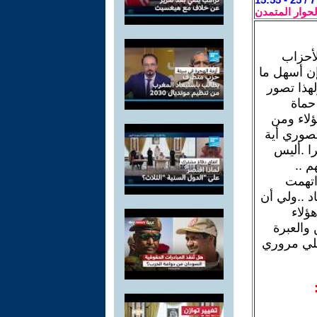
لحوار المتمدن
لأحزاب
 إن أسهل ما
لهذا تصور
حماة
ؤلاء ومن
تصوري أية
را .أليس
م ..
اتهمت
د ..ولي أن
ؤلاء
والعبرة
بلي مروري