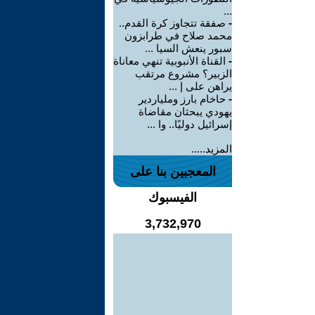
...
-
صفقة تتجاوز كرة القدم..
محمد صلاح في طرابزون
سبور ينعش السيا ...
-
القناة الأنبوبية تنهي معاناة
الزبير؟ مشروع مرتقب
يراهن على إ ...
-
حاخام بارز وملياردير
يهودي يبحثان مقاضاة
إسرائيل دوليًا.. وا ...
المزيد.....
المعجبين بنا على
الفيسبوك
3,732,970