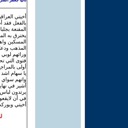
أخيتي العراقي
بالفعل فقد أ
المقنعة بجلبا
يخترق به الم
المسكين واهم
المذهب ودعاة 
ورائهم لوبي 
فتوى التي تحر
أولى بالمراجع
يا سهام اشد 
واتهم سواي م
أشير في نهاي
يرتدون لباس 
في أن لايقعو
أخيتي وبوركت
ل