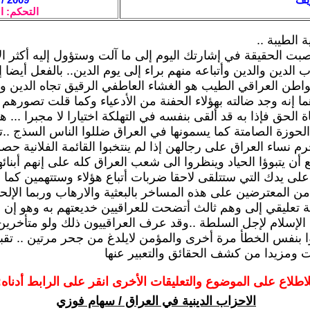
التحكم: ا
ة الطيبة ..
صبت الحقيقة في إشارتك اليوم إلى ما آلت وستؤول إليه أكثر ا
ب الدين والدين وأتباعه منهم براء إلى يوم الدين.. بالفعل أيضا
واطن العراقي الطيب هو الغشاء العاطفي الرقيق تجاه الدين و
ا إنه وجد ضالته بهؤلاء الحفنة من الأدعياء وكما قلت تصورهم 
الحق فإذا به قد ألقى بنفسه في التهلكة اختيارا لا مجبرا ... ه
الحوزة الصامتة كما يسمونها في العراق ضللوا الناس السذج ..
م نساء العراق على رجالهن إذا لم ينتخبوا القائمة الفلانية حص
 أن يتبوؤا الحياد وينظروا الى شعب العراق كله على إنهم أبنائه
على يدك التي ستتلقى لاحقا ضربات أتباع هؤلاء وستتهمين كما 
ن المعترضين على هذه المساخر بالبعثية والارهاب وربما الإلحا
ة تعليقي إلى وهم ثالث أتضحت للعراقيين خديعتهم به وهو إن ه
الإسلام لإجل السلطة ..وقد عرف العراقييون ذلك ولو متأخرين 
ا بنفس الخطأ مرة أخرى والمؤمن لايلدغ من جحر مرتين .. تق
 ومزيدا من كشف الحقائق والتعبير عنها
لاطلاع على الموضوع والتعليقات الأخرى انقر على الرابط أدناه:
الاحزاب الدينية في العراق / سهام فوزي