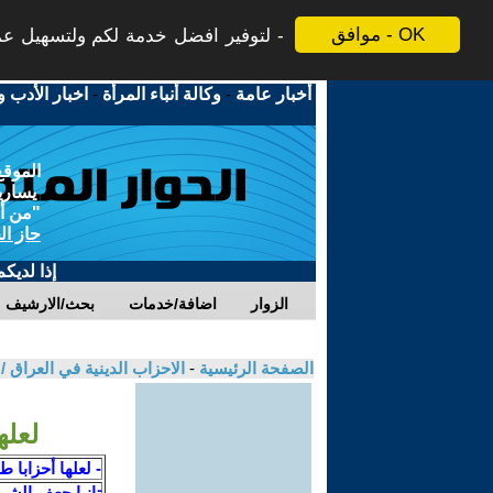
موافق - OK
لتوفير افضل خدمة لكم ولتسهيل عملي
أخبار عامة
-
وكالة أنباء المرأة
-
اخبار الأدب و
الموقع
يسارية
"من أج
حاز ال
إذا لديك
الزوار
اضافة/خدمات
بحث/الارشيف
الصفحة الرئيسية
-
الاحزاب الدينية في العراق 
لعله
- لعلها أحزابا ط
تانيا جعفر الش