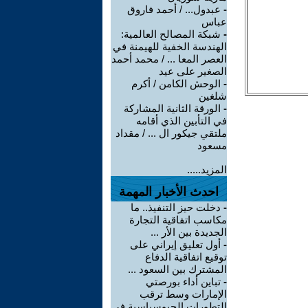
-
عبدول... / أحمد فاروق
عباس
-
شبكة المصالح العالمية:
الهندسة الخفية للهيمنة في
العصر المعا ... / محمد أحمد
الصغير على عيد
-
الوحش الكامن / أكرم
شلغين
-
الورقة الثانية المشاركة
في التأبين الذي أقامه
ملتقي جيكور ال ... / مقداد
مسعود
المزيد.....
احدث الأخبار المهمة
-
دخلت حيز التنفيذ.. ما
مكاسب اتفاقية التجارة
الجديدة بين الأر ...
-
أول تعليق إيراني على
توقيع اتفاقية الدفاع
المشترك بين السعود ...
-
تباين أداء بورصتي
الإمارات وسط ترقب
التطورات الجيوسياسية في