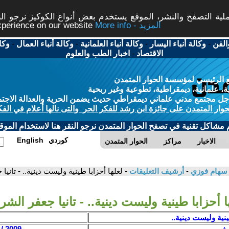
ة التصفح والنشر، الموقع يستخدم بعض أنواع الكوكيز نرجو النق
More info - المزيد
experience on our website
الفن
-
وكالة أنباء اليسار
-
وكالة أنباء العلمانية
-
وكالة أنباء العمال
-
وكا
الاقتصاد
-
اخبار الطب والعلوم
 الرئيسي لمؤسسة الحوار المتمدن
، علمانية، ديمقراطية، تطوعية وغير ربحية
ل مجتمع مدني علماني ديمقراطي حديث يضمن الحرية والعدالة الاجتم
حوار المتمدن على جائزة ابن رشد للفكر الحر والتى نالها أعلام في الفك
م مشاكل تقنية في تصفح الحوار المتمدن نرجو النقر هنا لاستخدام الموقع
كوردي
English
الاخبار
مراكز
الحوار المتمدن
/ سهام فوزي
-
أرشيف التعليقات
- لعلها أحزابا طينية وليست دينية.. - تاني
ا أحزابا طينية وليست دينية.. - تانيا جعفر الش
ينية وليست دينية..
ريف
2009 / 7 / 25 - 15:55