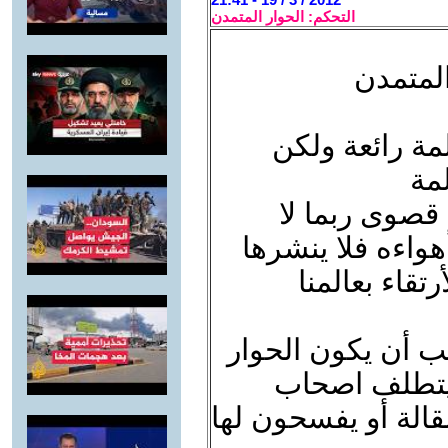
التحكم: الحوار المتمدن
المتمدن
مة رائعة ولكن
لمة
 قصوى ربما لا
واءه فلا ينشرها
تقاء بعالمنا
جب أن يكون الحوار
 يتطلف اصحاب
قالة أو يفسحون لها