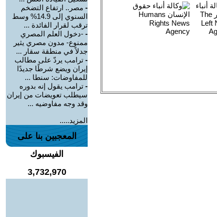
-
مصر.. ارتفاع التضخم
السنوي إلى 14.9% وسط
ترقب لقرار الفائدة ...
-
-دخول العلم المصري
ممنوع- مدون مصري يثير
جدلاً في منطقة سقار ...
-
ترامب يردّ على مطالب
إيران ويضع شرطًا جديدًا
للمفاوضات: سنطا ...
-
ترامب يقول إنه بدوره
سيطلب تعويضات من إيران
وقد وجه مفاوضيه ...
المزيد.....
المعجبين بنا على
الفيسبوك
3,732,970