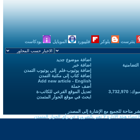
بنترست
بلوكر
فليبورد
الموبايل
بودكاست
اضافة موضوع جديد
التضامنية
اضافة خبر
إضافة يوتيوب-فلم إلى يوتيوب التمدن
إضافة كتاب إلى مكتبة التمدن
Add new article - English
أضف حملة
3,732,97
تعديل الموقع الفرعي للكاتب-ة
ابحث في موقع الحوار المتمدن
شر متاحة للجميع مع الإشارة إلى المصدر
ضاء هيئة الادارة لا تعبر بالضرورة عن رأي الحوار المتمدن