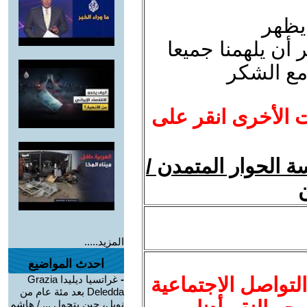
 يظهر
 أن يلهمنا جميعا
 مع الشكر
ت الأخرى انقر على
 الحوار المتمدن /
ن
المزيد.....
احدث المواضيع
لتواصل الاجتماعية
-
غراتسيا ديليدا Grazia
Deledda بعد مئة عام من
نوبل، حين يتحول ... / هاشم