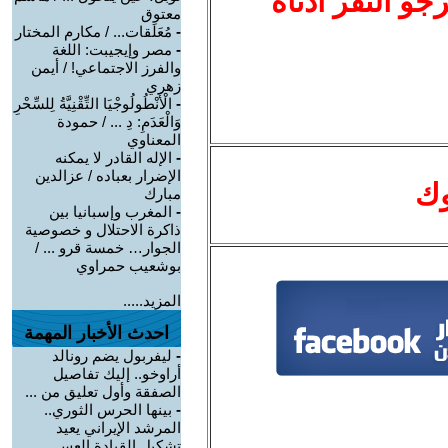
نرجو النقر أدناه
معتوق
-
مُعَلَقات... / مكارم المختار
-
مصر وإيجيبت: اللغة
والفرز الاجتماعي! / أيمن
زهري
-
الْأَنْطُولُوجْيَا التِّقْنِيَّةُ لِلسِّحْرِ
وَالْعَدَمِ: دِ ... / حمودة
المعناوي
-
الإله القادر لا يمكنه
الإضرار بعباده / عزالدين
وك
مبارك
-
المغرب وإسبانيا بين
ذاكرة الاحتلال و خصوصية
الجوار… خمسة قرو ... /
بوشعيب حمراوي
المزيد.....
احدث الأخبار المهمة
-
ليفربول يضم رونالد
أراوخو.. إليك تفاصيل
الصفقة وأول تعليق من ...
-
بينها الحرس الثوري..
المرشد الإيراني يعيد
تشكيل القيادة العس ...