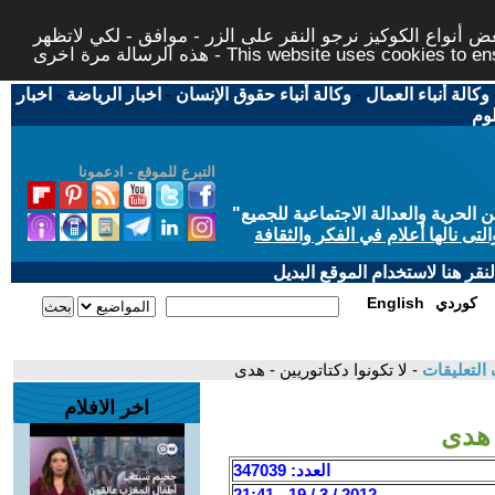
 أنواع الكوكيز نرجو النقر على الزر - موافق - لكي لاتظهر
This website uses cookies to ensure you ge
وكالة أنباء العمال
-
وكالة أنباء حقوق الإنسان
-
اخبار الرياضة
-
اخبار
لوم
التبرع للموقع - ادعمونا
حرية والعدالة الاجتماعية للجميع
"
تى نالها أعلام في الفكر والثقافة
قر هنا لاستخدام الموقع البديل
كوردي
English
التعليقات
- لا تكونوا دكتاتوريين - هدى
اخر الافلام
- هدى
العدد: 347039
2012 / 3 / 19 - 21:41