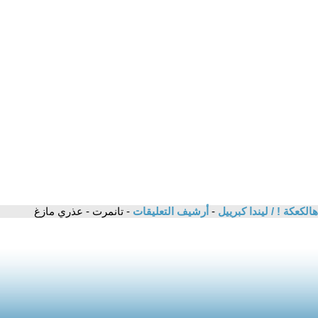
الكعكة ! / ليندا كبرييل
-
أرشيف التعليقات
- تانمرت - عذري مازغ