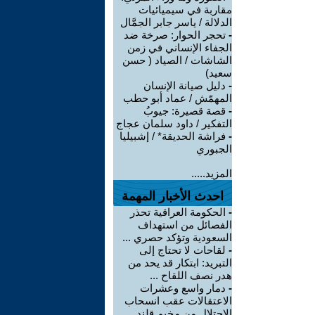
مقاربة في سيميائيات
الدلالة / ياسر جابر الجمَّال
-
تحجر الحوار: صرخة ضد
الجفاء الإنساني في زمن
الشاشات / الصياد ‏( حسن
سعيد‏)
-
دليل صيانة الإنسان
المهمّش / عماد أبو حطب
-
قصة قصيرة: جيوبُ
التفكير / داود سلمان عجاج
-
فراشة الحديقة* / إشبيليا
الجبوري
المزيد.....
احدث الأخبار المهمة
-
الحكومة العراقية تحذر
الفصائل من استهداف
السعودية وتؤكد حصري ...
-
لقاحات لا تحتاج إلى
التبريد: ابتكار قد يحد من
هدر نصف اللقاح ...
-
دمار واسع وعشرات
الاعتقالات عقب انسحاب
الاحتلال من مخيم قلند ...