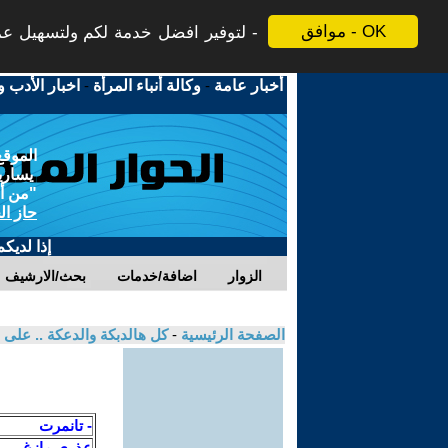
موافق - OK
لتوفير افضل خدمة لكم ولتسهيل عملي
أخبار عامة
-
وكالة أنباء المرأة
-
اخبار الأدب و
الموقع
يسارية
"من أج
حاز ال
إذا لديك
الزوار
اضافة/خدمات
بحث/الارشيف
الصفحة الرئيسية
-
كل هالدبكة والدعكة .. على ه
- تانمرت
عذري مازغ