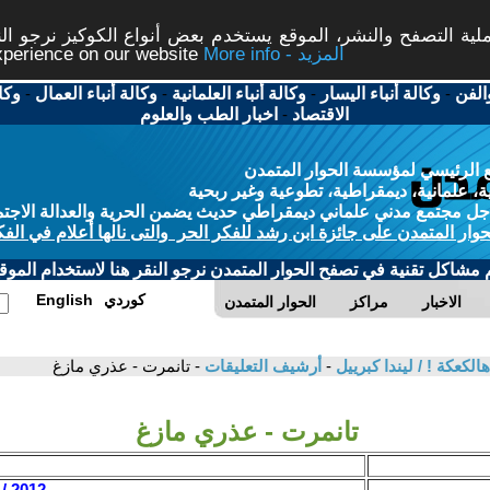
ة التصفح والنشر، الموقع يستخدم بعض أنواع الكوكيز نرجو النق
More info - المزيد
experience on our website
الفن
-
وكالة أنباء اليسار
-
وكالة أنباء العلمانية
-
وكالة أنباء العمال
-
وكا
الاقتصاد
-
اخبار الطب والعلوم
 الرئيسي لمؤسسة الحوار المتمدن
، علمانية، ديمقراطية، تطوعية وغير ربحية
ل مجتمع مدني علماني ديمقراطي حديث يضمن الحرية والعدالة الاجتم
حوار المتمدن على جائزة ابن رشد للفكر الحر والتى نالها أعلام في الفك
م مشاكل تقنية في تصفح الحوار المتمدن نرجو النقر هنا لاستخدام الموقع
كوردي
English
الاخبار
مراكز
الحوار المتمدن
الكعكة ! / ليندا كبرييل
-
أرشيف التعليقات
- تانمرت - عذري مازغ
تانمرت - عذري مازغ
2012 / 3 / 18 - 21:01