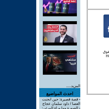
المزيد.....
احدث المواضيع
-
قصة قصيرة: حين انحنت
العصا / داود سلمان عجاج
-
الصورة وما وراء المرئي: