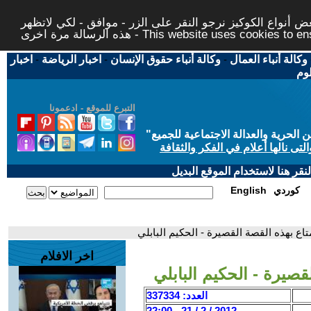
 أنواع الكوكيز نرجو النقر على الزر - موافق - لكي لاتظهر
This website uses cookies to ensure you ge
وكالة أنباء العمال
-
وكالة أنباء حقوق الإنسان
-
اخبار الرياضة
-
اخبار
لوم
التبرع للموقع - ادعمونا
حرية والعدالة الاجتماعية للجميع
"
تى نالها أعلام في الفكر والثقافة
قر هنا لاستخدام الموقع البديل
كوردي
English
تاع بهذه القصة القصيرة - الحكيم البابلي
اخر الافلام
قصيرة - الحكيم البابلي
العدد: 337334
2012 / 2 / 21 - 22:00