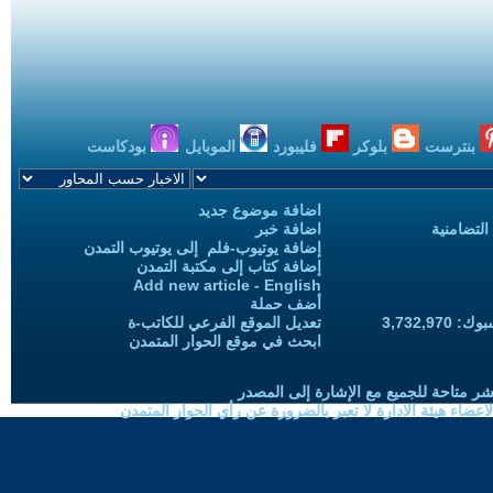
بنترست
بلوكر
فليبورد
الموبايل
بودكاست
اضافة موضوع جديد
التضامنية
اضافة خبر
إضافة يوتيوب-فلم إلى يوتيوب التمدن
إضافة كتاب إلى مكتبة التمدن
Add new article - English
أضف حملة
3,732,97
تعديل الموقع الفرعي للكاتب-ة
ابحث في موقع الحوار المتمدن
شر متاحة للجميع مع الإشارة إلى المصدر
ضاء هيئة الادارة لا تعبر بالضرورة عن رأي الحوار المتمدن