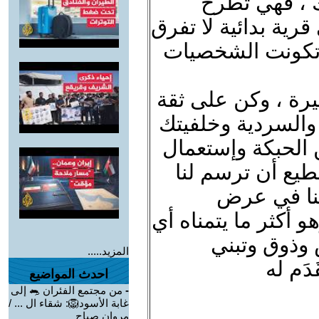
لك ، فهي تطرح
رية بدائية لا تفرق
ن تكونت الشخصيات
رة ، وكن على ثقة
ية والسردية وخلفيتك
من الحبكة وإستعمال
تطيع أن ترسم لنا
ننا في عرض
 أكثر ما يتمناه أي
 وذوق وتبني
المزيد.....
دَم له
احدث المواضيع
-
من مجتمع الفئران 🐀 إلى
غابة الأسود🦁: شقاء ال ... /
مروان صباح