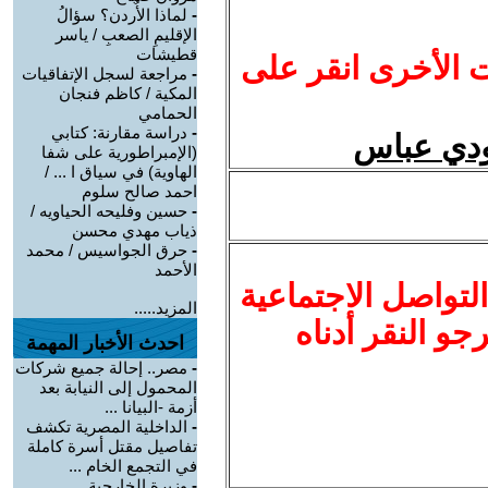
-
لماذا الأُردن؟ سؤالُ
الإقليمِ الصعبِ / ياسر
قطيشات
ت الأخرى انقر على
-
مراجعة لسجل الإتفاقيات
المكية / كاظم فنجان
الحمامي
-
دراسة مقارنة: كتابي
ودي عباس
(الإمبراطورية على شفا
الهاوية) في سياق ا ... /
احمد صالح سلوم
-
حسين وفليحه الحياويه /
ذياب مهدي محسن
-
حرق الجواسيس / محمد
الأحمد
لتواصل الاجتماعية
المزيد.....
نرجو النقر أدناه
احدث الأخبار المهمة
-
مصر.. إحالة جميع شركات
المحمول إلى النيابة بعد
أزمة -البيانا ...
-
الداخلية المصرية تكشف
تفاصيل مقتل أسرة كاملة
في التجمع الخام ...
-
وزيرة الخارجية