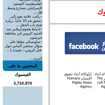
الفلسطينية: التصعيد
الإسرائيلي يتسارع وسط
وك
إفل ...
-
راغب علامة يعود إلى
دمشق بعد 15 عاماً.. زيارة
تفتح باب الحفل ...
-
إحباط هجوم إرهابي ضد
الجنود الروس في مقاطعة
خيرسون
-
سلوتسكي معلقا على
سؤال صحفي ألماني حول
-قتل الروس-: عقيدة با ...
المزيد.....
المعجبين بنا على
الفيسبوك
3,732,970