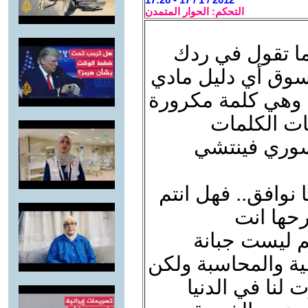
التحكم: الحوار المتمدن
كما تقول في ردك
تسوق أي دليل مادي
. وهي كلمة مكرورة
ات الكلمات
السوري فينتشي
نوافق.. فهل انتم
حها انت
م ليست جبانة
ية والمحاسبة ولكن
 لنا في الدنيا