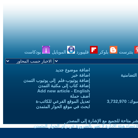
بنترست
بلوكر
فليبورد
الموبايل
بودكاست
اضافة موضوع جديد
التضامنية
اضافة خبر
إضافة يوتيوب-فلم إلى يوتيوب التمدن
إضافة كتاب إلى مكتبة التمدن
Add new article - English
أضف حملة
3,732,97
تعديل الموقع الفرعي للكاتب-ة
ابحث في موقع الحوار المتمدن
شر متاحة للجميع مع الإشارة إلى المصدر
ضاء هيئة الادارة لا تعبر بالضرورة عن رأي الحوار المتمدن