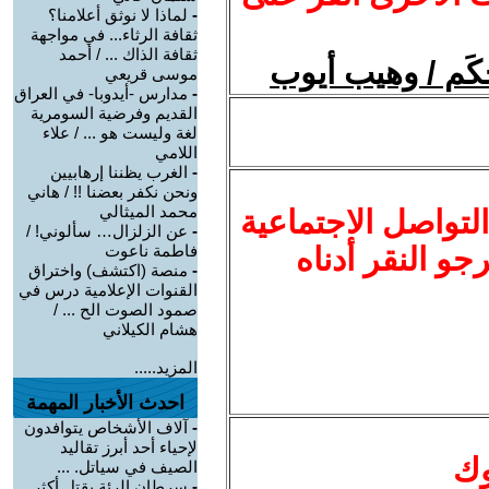
-
لماذا لا نوثق أعلامنا؟
ثقافة الرثاء... في مواجهة
ثقافة الذاك ... / أحمد
كَم / وهيب أيوب
موسى قريعي
-
مدارس -أيدوبا- في العراق
القديم وفرضية السومرية
لغة وليست هو ... / علاء
اللامي
-
الغرب يظننا إرهابيين
ونحن نكفر بعضنا !! / هاني
محمد الميثالي
لتواصل الاجتماعية
-
عن الزلزال… سألوني! /
نرجو النقر أدناه
فاطمة ناعوت
-
منصة (اكتشف) واختراق
القنوات الإعلامية درس في
صمود الصوت الح ... /
هشام الكيلاني
المزيد.....
احدث الأخبار المهمة
-
آلاف الأشخاص يتوافدون
لإحياء أحد أبرز تقاليد
وك
الصيف في سياتل. ...
-
سرطان الرئة يقتل أكثر