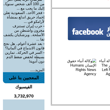
من 100 ألف شخص سنويًا..
إليك ما يجب مع ...
-
فجر الأحد.. السعودية تعلن
إخماد حريق اندلع بمنشأة
لأرامكو في ...
-
حرب إيران تستنزف
مخزون واشنطن من
الأسلحة.. وبزشكيان يكشف
تفا ...
-
بعد عشرة أعوام.. هل نجح
قانون الاندماج في ألمانيا؟
-
السر في الحركة.. تمارين
بسيطة لخفض ضغط الدم
دون أدوية!
المزيد.....
المعجبين بنا على
الفيسبوك
3,732,970