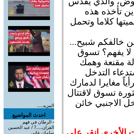
فوض، والذي يقدس
ين تأخذه هذه
يتها كلاما وتحمل
ن خالفكم شبيح...
لا يفهم؟ تسوق
لة مقنعة وهمك
تدعاء التدخل
أياً مغايرا لدمارك
ثورة تسوق لاقتتال
ل الاجنبي خائن
المزيد.....
احدث المواضيع
-
الرطان في فهم
القران.....7 / عبد الحسين
ت الأخرى انقر على
سلمان عاتي