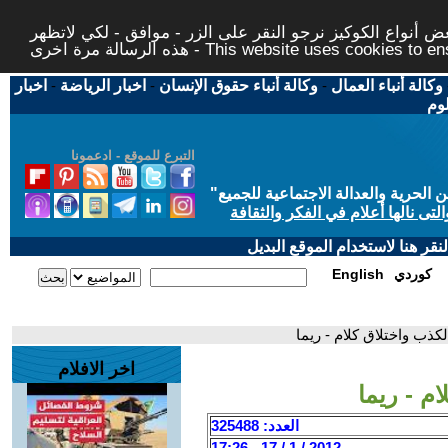
 أنواع الكوكيز نرجو النقر على الزر - موافق - لكي لاتظهر
This website uses cookies to ensure you ge
وكالة أنباء العمال
-
وكالة أنباء حقوق الإنسان
-
اخبار الرياضة
-
اخبار
لوم
التبرع للموقع - ادعمونا
حرية والعدالة الاجتماعية للجميع
"
تى نالها أعلام في الفكر والثقافة
قر هنا لاستخدام الموقع البديل
كوردي
English
الكذب واختلاق كلام - ريما
اخر الافلام
ام - ريما
العدد: 325488
2012 / 1 / 17 - 17:26