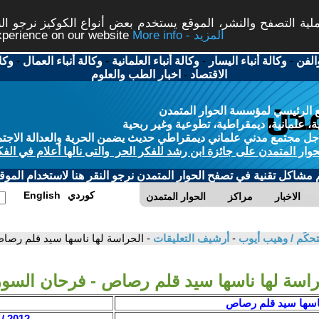
ة التصفح والنشر، الموقع يستخدم بعض أنواع الكوكيز نرجو النق
More info - المزيد
experience on our website
الفن
-
وكالة أنباء اليسار
-
وكالة أنباء العلمانية
-
وكالة أنباء العمال
-
وكا
الاقتصاد
-
اخبار الطب والعلوم
 الرئيسي لمؤسسة الحوار المتمدن
، علمانية، ديمقراطية، تطوعية وغير ربحية
ل مجتمع مدني علماني ديمقراطي حديث يضمن الحرية والعدالة الاجتم
حوار المتمدن على جائزة ابن رشد للفكر الحر والتى نالها أعلام في الفك
م مشاكل تقنية في تصفح الحوار المتمدن نرجو النقر هنا لاستخدام الموقع
كوردي
English
الاخبار
مراكز
الحوار المتمدن
ستحكَم / وهيب أيوب
-
أرشيف التعليقات
- الحراسة لها ناسها سيد قلم رصا
راسة لها ناسها سيد قلم رصاص - فرحان السو
ناسها سيد قلم رصاص
2012 / 1 / 16 - 20:04