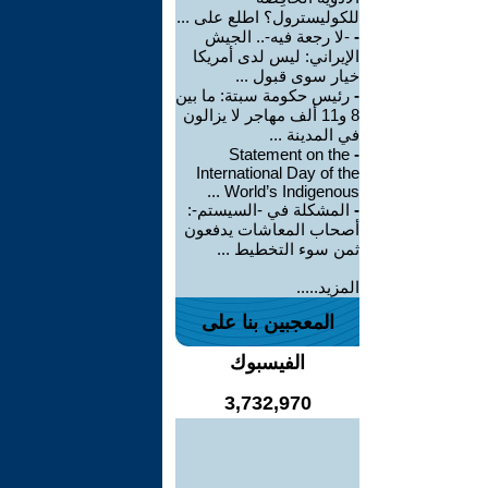
للكوليسترول؟ اطلع على ...
-
-لا رجعة فيه-.. الجيش
الإيراني: ليس لدى أمريكا
خيار سوى قبول ...
-
رئيس حكومة سبتة: ما بين
8 و11 ألف مهاجر لا يزالون
في المدينة ...
Statement on the
-
International Day of the
World’s Indigenous ...
-
المشكلة في -السيستم-:
أصحاب المعاشات يدفعون
ثمن سوء التخطيط ...
المزيد.....
المعجبين بنا على
الفيسبوك
3,732,970