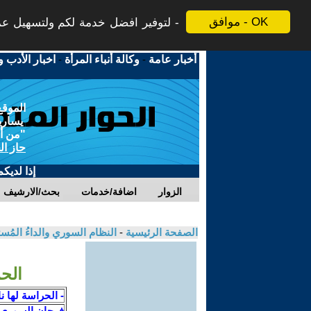
موافق - OK
لتوفير افضل خدمة لكم ولتسهيل عملي
أخبار عامة
-
وكالة أنباء المرأة
-
اخبار الأدب و
الموقع
يسارية
"من أج
حاز ال
إذا لديك
الزوار
اضافة/خدمات
بحث/الارشيف
الصفحة الرئيسية
-
النظام السوري والداءُ المُ
الح
- الحراسة لها 
فرحان السوري