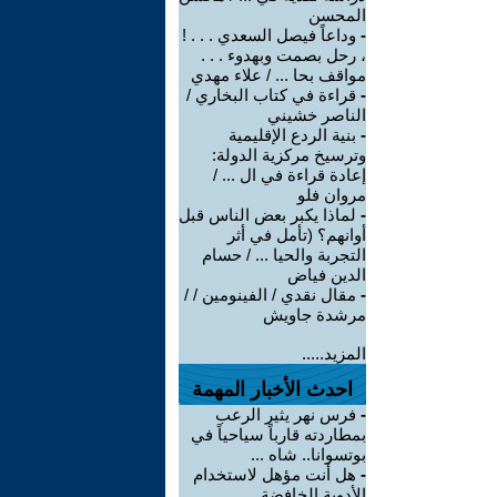
المحسن
-
وداعاً فيصل السعدي . . . !
، رحل بصمت وبهدوء . . .
مواقف بحا ... / علاء مهدي
-
قراءة في كتاب البخاري /
الناصر خشيني
-
بنية الردع الإقليمية
وترسيخ مركزية الدولة:
إعادة قراءة في ال ... /
مروان فلو
-
لماذا يكبر بعض الناس قبل
أوانهم؟ (تأمل في أثر
التجربة والحيا ... / حسام
الدين فياض
-
مقال نقدي / الفينومين / /
مرشدة جاويش
المزيد.....
احدث الأخبار المهمة
-
فرس نهر يثير الرعب
بمطاردته قارباً سياحياً في
بوتسوانا.. شاه ...
-
هل أنت مؤهل لاستخدام
الأدوية الخافِضة