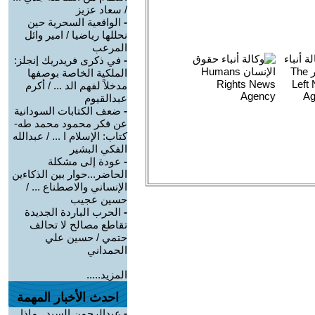
/ سعاد عزيز
-
الواقعية السحرية حين
نحللها رياضيا / امير وائل
المرعب
-
في ذكرى فريدريك إنجلز:
الملكية الخاصة بوصفها
مدخلاً لفهم الد ... / أكرم
عبدالقيوم
-
ضعف الكتابات السودانية
عن فكر محمود محمد طه-
كتاب: الإسلام ا ... / عبدالله
الفكي البشير
-
عودة إلى مشكلة
الحاضر...حوار بين الذكاءين
الإنساني والاصطناع ... /
حسين عجيب
-
الحرب الباردة الجديدة
تقاطع مصالح لا تحالف
حتمي / حسين علي
الحمداني
المزيد.....
احدث الأخبار المهمة
-
عبدالرحمن السيد.. ماذا