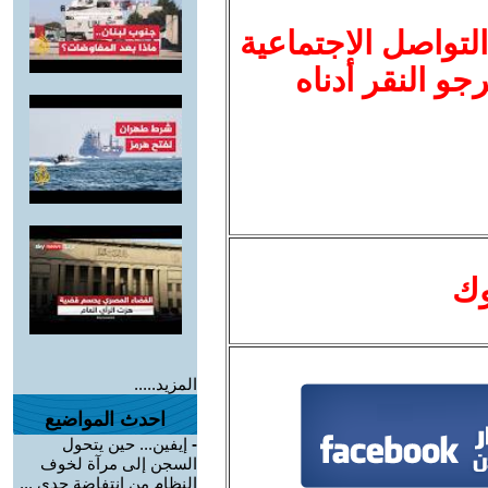
لتواصل الاجتماعية
نرجو النقر أدناه
وك
المزيد.....
احدث المواضيع
-
إيفين... حين يتحول
السجن إلى مرآة لخوف
النظام من انتفاضة جدي ...