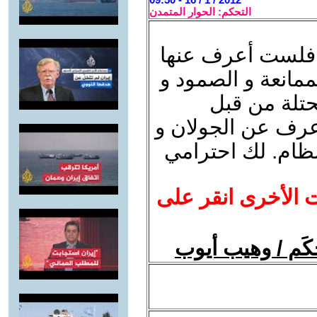
التحكم: الحوار المتمدن
ي فلست أعرف عنها
لممانعة و الصمود و
تلة من قبل
أعرف عن الجولان و
لنظام. لك احترامي
ت الأخرى انقر على
كَم / وهيب أيوب