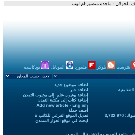
عرف الجولان - ماجدة منصور-ام لهب
بنترست
بلوكر
فليبورد
الموبايل
بودكاست
اضافة موضوع جديد
التضامنية
اضافة خبر
إضافة يوتيوب-فلم إلى يوتيوب التمدن
إضافة كتاب إلى مكتبة التمدن
Add new article - English
أضف حملة
3,732,97
تعديل الموقع الفرعي للكاتب-ة
ابحث في موقع الحوار المتمدن
شر متاحة للجميع مع الإشارة إلى المصدر