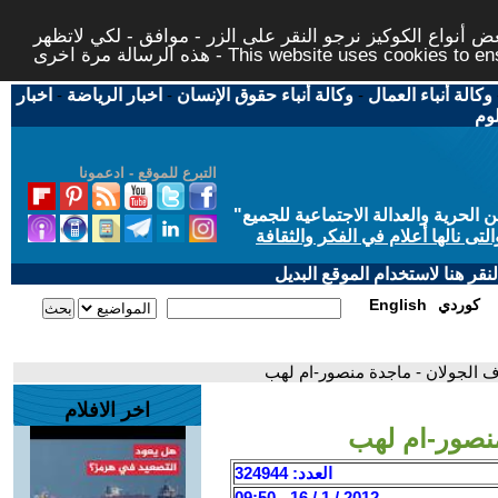
 أنواع الكوكيز نرجو النقر على الزر - موافق - لكي لاتظهر
This website uses cookies to ensure you ge
وكالة أنباء العمال
-
وكالة أنباء حقوق الإنسان
-
اخبار الرياضة
-
اخبار
لوم
التبرع للموقع - ادعمونا
حرية والعدالة الاجتماعية للجميع
"
تى نالها أعلام في الفكر والثقافة
قر هنا لاستخدام الموقع البديل
كوردي
English
عرف الجولان - ماجدة منصور-ام لهب
اخر الافلام
منصور-ام لهب
العدد: 324944
2012 / 1 / 16 - 09:50