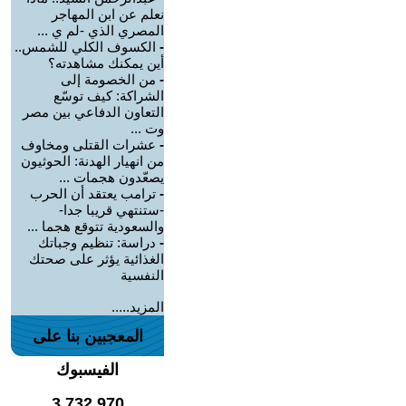
نعلم عن ابن المهاجر
المصري الذي -لم ي ...
-
الكسوف الكلي للشمس..
أين يمكنك مشاهدته؟
-
من الخصومة إلى
الشراكة: كيف توسّع
التعاون الدفاعي بين مصر
وت ...
-
عشرات القتلى ومخاوف
من انهيار الهدنة: الحوثيون
يصعّدون هجمات ...
-
ترامب يعتقد أن الحرب
-ستنتهي قريبا جدا-
والسعودية تتوقع هجما ...
-
دراسة: تنظيم وجباتك
الغذائية يؤثر على صحتك
النفسية
المزيد.....
المعجبين بنا على
الفيسبوك
3,732,970