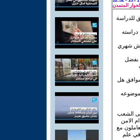
لحوار المتمدن
ق للدراسة
 دراسته
عاش شهري
م بفضل
موافق هل
 موضوعه
لى الشعب
م الامن
عاملون مع
 في علم