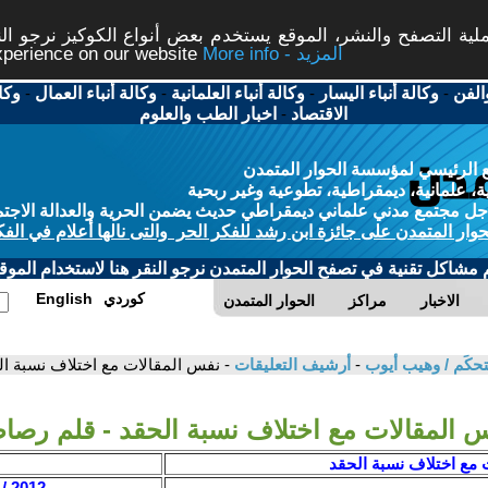
ة التصفح والنشر، الموقع يستخدم بعض أنواع الكوكيز نرجو النق
More info - المزيد
experience on our website
الفن
-
وكالة أنباء اليسار
-
وكالة أنباء العلمانية
-
وكالة أنباء العمال
-
وكا
الاقتصاد
-
اخبار الطب والعلوم
 الرئيسي لمؤسسة الحوار المتمدن
، علمانية، ديمقراطية، تطوعية وغير ربحية
ل مجتمع مدني علماني ديمقراطي حديث يضمن الحرية والعدالة الاجتم
حوار المتمدن على جائزة ابن رشد للفكر الحر والتى نالها أعلام في الفك
م مشاكل تقنية في تصفح الحوار المتمدن نرجو النقر هنا لاستخدام الموقع
كوردي
English
الاخبار
مراكز
الحوار المتمدن
ستحكَم / وهيب أيوب
-
أرشيف التعليقات
- نفس المقالات مع اختلاف نسبة ا
 المقالات مع اختلاف نسبة الحقد - قلم رص
 مع اختلاف نسبة الحقد
2012 / 1 / 15 - 12:52