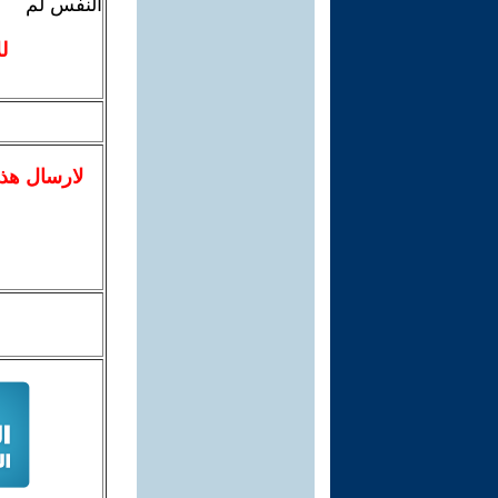
النفس لم
ل
لا
رسال
هذ