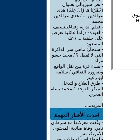
-
نص سيريالي بعنوان
(خَمْرُنَا مَا زَالَ عِنَبًا) هدى
عزالدين ... / هدى عزالدين
محمد
-
فيلم أندريه زفياغينتسيف
-العودة- دراما عائلية تعرض
على خلفية ... / علي
المسعود
-
سنجار: ماهي سر الذاكرة
التي لا تُقفل ؟ / مجيد حسو
مراد
-
نساء غزة بين ثقل الواقع
وضرورة التعافي / سلامه
ابو زعيتر
-
طرق العلاج والتدخل
المبكر للتوحد. / محمد بسام
العمري
المزيد.....
احدث الأخبار المهمة
-
وثّقت معركتها مع سرطان
نادر.. وفاة صانعة المحتوى
الأمريكية س ...
-
لحظة احتماء طلاب تحت