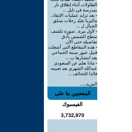
الطاولات أثناء إطلاق نار
بمدرسة في تايل ...
-
بعد تزايد عمليات الإنقاذ..
ماليزيا تقيّد رحلات تسلق
الجبال ل ...
-
لأول مرة.. صورة تكشف
سطح الشمس بأدق
تفاصيله حتى الآن
-
هذه المقاطع التي أشعلت
فتيل عبور سبتة الجماعي
بعد انتشارها ب ...
-
ماذا نعلم عن السعودي
عبدالله الشهري بعد تعيينه
قائدا للتحالف ...
المزيد.....
المعجبين بنا على
الفيسبوك
3,732,970