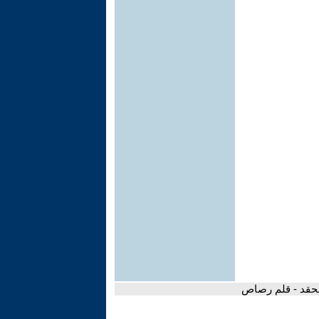
لحقد - قلم رصاص