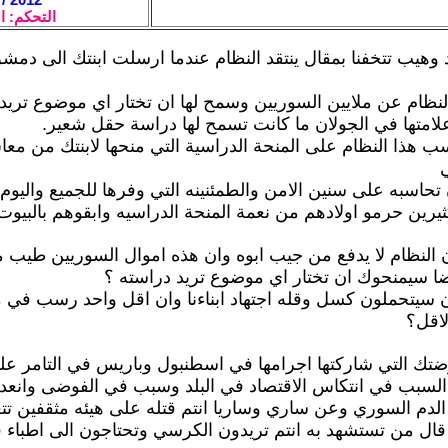
التحكم: ا
د وهيب تتخفنا بمقال ينتقد النظام عندما ارسلت ابنتك الى دمش
لنظام عن ملايين السوريين وسمح لها ان تختار اي موضوع تريد
لامتها في الجولان ما كانت تسمح لها دراسة حقل شعير.
ب هذا النظام على المنحة الدراسية التي منحها لابنتك من م
 تحاسبه على سنين الامن والطمئنينه التي وفرها للجميع واليو
يرين حرمو اولادهم من نعمة المنحة الدراسيه وابقوهم بالبيوت
النظام لا يدفع من جيب ابوه وان هذه اموال السوريين طيب 
ا سيمنحوك ان تختار اي موضوع تريد دراسته ؟
 سيتحملون كسل وقله اجتهاد ابناءنا وان اقل واحد رسب في
لاقل؟
ضتك التي شاركتها اجرامها في اسطنبول وباريس في التامر ع
لسبب في انتكاس الاقتصاد في البلد وسبب في الفوضى وانعدا
دم السوري وعن ساري وساريا انتم قتله على هيئه مثقفين تت
 قال من تستشهد به انتم تريدون الكرسي وتحتاجون الى اطباء