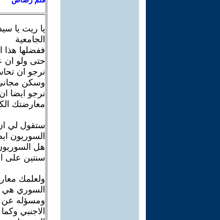
يا ريت يا سي
الجامعية
ففضلها هذا ا
حتى ولو ان ع
نرجو ان تحاس
وسكن مجاني
نرجو ايضا ان
معارضتك الكث
ستقول لي ان 
السوريون ايض
هل السوريون
سنتين على ا
ولعلمك معار
السوري هي ا
ومسؤله عن ال
الاجنبي وكما