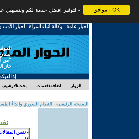
موافق - OK
لتوفير افضل خدمة لكم ولتسهيل عملي
أخبار عامة
-
وكالة أنباء المرأة
-
اخبار الأدب و
الموقع
يسارية
"من أج
حاز ال
إذا لديك
الزوار
اضافة/خدمات
بحث/الارشيف
الصفحة الرئيسية
-
النظام السوري والداءُ المُ
نفس
- نفس المقالات
قلم رصاص