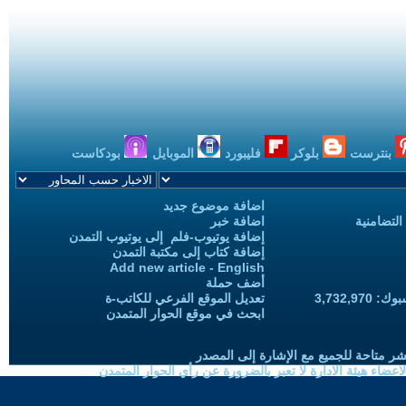
بنترست
بلوكر
فليبورد
الموبايل
بودكاست
اضافة موضوع جديد
التضامنية
اضافة خبر
إضافة يوتيوب-فلم إلى يوتيوب التمدن
إضافة كتاب إلى مكتبة التمدن
Add new article - English
أضف حملة
3,732,97
تعديل الموقع الفرعي للكاتب-ة
ابحث في موقع الحوار المتمدن
شر متاحة للجميع مع الإشارة إلى المصدر
ضاء هيئة الادارة لا تعبر بالضرورة عن رأي الحوار المتمدن