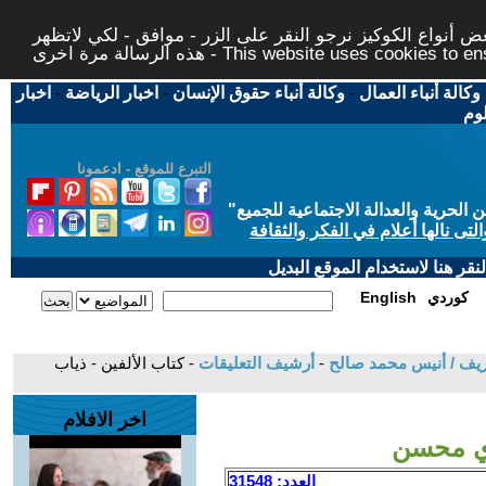
 أنواع الكوكيز نرجو النقر على الزر - موافق - لكي لاتظهر
This website uses cookies to ensure you ge
وكالة أنباء العمال
-
وكالة أنباء حقوق الإنسان
-
اخبار الرياضة
-
اخبار
لوم
التبرع للموقع - ادعمونا
حرية والعدالة الاجتماعية للجميع
"
تى نالها أعلام في الفكر والثقافة
قر هنا لاستخدام الموقع البديل
كوردي
English
لتحريف / أنيس محمد صالح
-
أرشيف التعليقات
- كتاب الألفين - ذياب
اخر الافلام
دي محسن
العدد: 31548