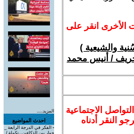
ت الأخرى انقر على
ُنية والشيعية )
تحريف / أنيس محمد
لتواصل الاجتماعية
المزيد.....
نرجو النقر أدناه
احدث المواضيع
-
الفكر في الدرجة الرابعة _
حوار بين الذكاءين...تكملة /