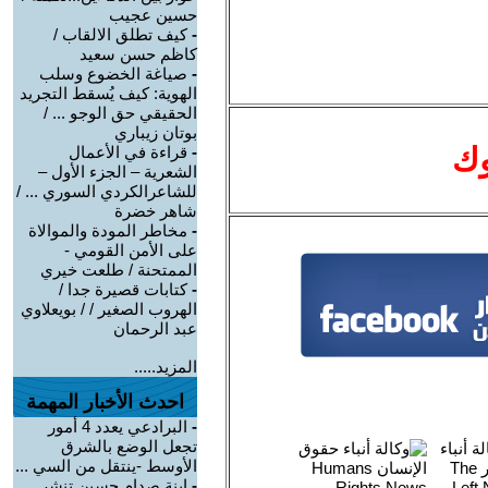
حسين عجيب
-
كيف تطلق الالقاب /
كاظم حسن سعيد
-
صياغة الخضوع وسلب
الهوية: كيف يُسقط التجريد
الحقيقي حق الوجو ... /
بوتان زيباري
وك
-
قراءة في الأعمال
الشعرية – الجزء الأول –
للشاعرالكردي السوري ... /
شاهر خضرة
-
مخاطر المودة والموالاة
على الأمن القومي -
الممتحنة / طلعت خيري
-
كتابات قصيرة جدا /
الهروب الصغير / / بويعلاوي
عبد الرحمان
المزيد.....
احدث الأخبار المهمة
-
البرادعي يعدد 4 أمور
تجعل الوضع بالشرق
الأوسط -ينتقل من السي ...
-
ابنة صدام حسين تنشر