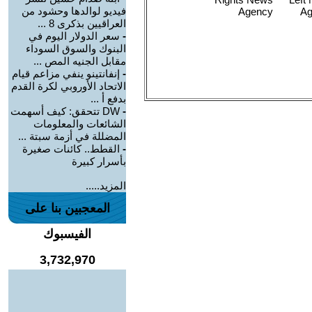
فيديو لوالدها وحشود من
العراقيين بذكرى 8 ...
-
سعر الدولار اليوم في
البنوك والسوق السوداء
مقابل الجنيه المص ...
-
إنفانتينو ينفي مزاعم قيام
الاتحاد الأوروبي لكرة القدم
بدفع أ ...
-
DW تتحقق: كيف أسهمت
الشائعات والمعلومات
المضللة في أزمة سبتة ...
-
القطط.. كائنات صغيرة
بأسرار كبيرة
المزيد.....
المعجبين بنا على
الفيسبوك
3,732,970