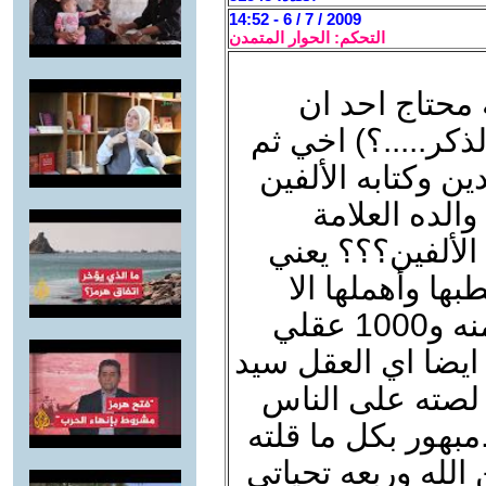
2009 / 7 / 6 - 14:52
التحكم: الحوار المتمدن
 محتاج احد ان
لذكر.....؟) اخي ثم
ن وكتابه الألفين
الده العلامة
الألفين؟؟؟ يعني
ها وأهملها الا
2000 حديث 1000 نقلي محقق منه و1000 عقلي
يضا اي العقل سيد
 لصته على الناس
مبهور بكل ما قلته
لله وربعه تحياتي