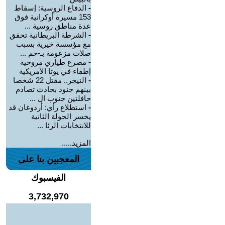
-
الدفاع الروسية: إسقاط
153 مسيرة أوكرانية فوق
عدة مناطق روسية ...
-
الشرطة البريطانية تحقق
مع مؤسسة خيرية بسبب
صلات مزعومة بـ-حم ...
-
مصرع طياري مروحية
إطفاء في يوتا الأمريكية
-
النيجر.. مقتل 22 شخصا
بينهم جنود بحادث تصادم
حافلتين جنوب ال ...
-
استطلاع رأي: أردوغان قد
يخسر الجولة الثانية
للانتخابات الرئا ...
المزيد.....
المعجبين بنا على
الفيسبوك
3,732,970