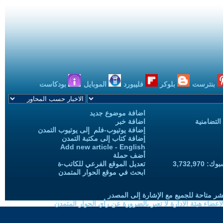
بنترست
بلوكر
فليبورد
الموبايل
بودكاست
اضافة موضوع جديد
التضامنية
اضافة خبر
إضافة يوتيوب-فلم إلى يوتيوب التمدن
إضافة كتاب إلى مكتبة التمدن
Add new article - English
أضف حملة
3,732,97
تعديل الموقع الفرعي للكاتب-ة
ابحث في موقع الحوار المتمدن
شر متاحة للجميع مع الإشارة إلى المصدر
ضاء هيئة الادارة لا تعبر بالضرورة عن رأي الحوار المتمدن