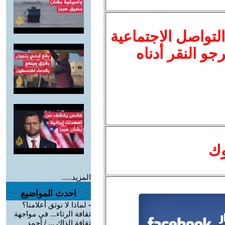
لتواصل الاجتماعية
نرجو النقر أدناه
وك
المزيد.....
احدث المواضيع
-
لماذا لا نوثق أعلامنا؟
ثقافة الرثاء... في مواجهة
ثقافة الذاك ... / أحمد