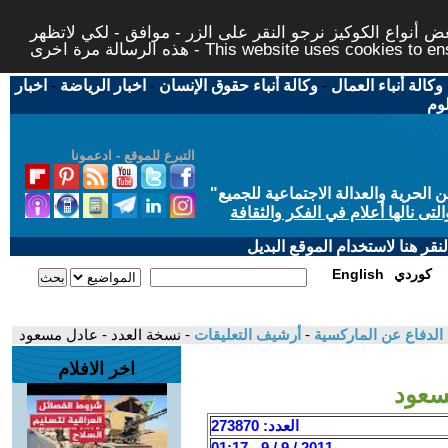
 أنواع الكوكيز نرجو النقر على الزر - موافق - لكي لاتظهر
This website uses cookies to ensure you ge
وكالة أنباء العمال
-
وكالة أنباء حقوق الإنسان
-
اخبار الرياضة
-
اخبار
لوم
التبرع للموقع - ادعمونا
حرية والعدالة الاجتماعية للجميع
"
تى نالها أعلام في الفكر والثقافة
قر هنا لاستخدام الموقع البديل
كوردي
English
 الدفاع عن الماركسية
-
أرشيف التعليقات
- نسخة العدد - عادل مسعود
اخر الافلام
سعود
العدد: 273870
2011 / 9 / 9 - 01:17