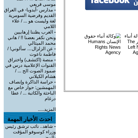
موسى قريعي
-
مدارس -أيدوبا- في العراق
القديم وفرضية السومرية
لغة وليست هو ... / علاء
اللامي
-
الغرب يظننا إرهابيين
ونحن نكفر بعضنا !! / هاني
محمد الميثالي
-
عن الزلزال… سألوني! /
فاطمة ناعوت
-
منصة (اكتشف) واختراق
القنوات الإعلامية درس في
صمود الصوت الح ... /
هشام الكيلاني
-
حراسة الذاكرة وإنصاف
المهمشين: حوار خاص مع
الباحثة والكاتبة ... / عطا
درغام
المزيد.....
احدث الأخبار المهمة
-
شاهد.. نائب ترشق رئيس
وزراء كوسوفو المؤقت
بالبيض