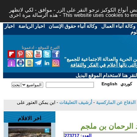
 أنواع الكوكيز نرجو النقر على الزر - موافق - لكي لاتظهر
This website uses cookies to ensure you ge
وكالة أنباء العمال
-
وكالة أنباء حقوق الإنسان
-
اخبار الرياضة
-
اخبار
لوم
التبرع للموقع - ادعمونا
حرية والعدالة الاجتماعية للجميع
"
تى نالها أعلام في الفكر والثقافة
قر هنا لاستخدام الموقع البديل
كوردي
English
 الدفاع عن الماركسية
-
أرشيف التعليقات
- اين يمكن العثور على
اخر الافلام
د الرحمان بن ملجم
العدد: 273717