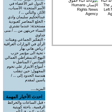
-
الدول غير الأعضاء في
الأمم المتحدة- الأسباب،
الآثار، والتأثي ... /
عبدالحكيم سليمان وادي
-
الخلع المعاصر كعبودية
مستحدثة: عندما تشتري
النساء حريتهن من ... / منى
جداوي
-
التفكير الجماعي وهيئات
الرأي في الوزارات العراقية
/ رياض هاني بهار
-
تحية الى مؤتمر حزب
النهج الديمقراطي العمالي
السادس / المناضل-ة
-
أمواج الابتزاز على تخوم
المجهول: حين تنقلب
هندسة الحدود إلى ... /
ياسين لمقدم
المزيد.....
احدث الأخبار المهمة
-
قبل الساعات والخرائط
الرقمية.. باحثة كويتية
تكشف كيف قرأ الع ...