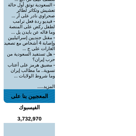
-
السعودية توثق أول حالة
تعشيش وتكاثر لطائر
صحراوي نادر على أر ...
-
فيديو ردة فعل ترامب
لطفل ركض على المنصة
وما قاله عن بايدن يل ...
-
مقتل جنديين إسرائيليين
وإصابة 4 أشخاص مع تصعيد
الغارات على ج ...
-
هل تستفيد السعودية من
حرب إيران؟
-
مضيق هرمز على أعتاب
تسوية.. ما مطالب إيران
وما شروط الولايات ...
المزيد.....
المعجبين بنا على
الفيسبوك
3,732,970