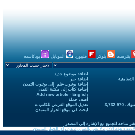
بنترست
بلوكر
فليبورد
الموبايل
بودكاست
اضافة موضوع جديد
التضامنية
اضافة خبر
إضافة يوتيوب-فلم إلى يوتيوب التمدن
إضافة كتاب إلى مكتبة التمدن
Add new article - English
أضف حملة
3,732,97
تعديل الموقع الفرعي للكاتب-ة
ابحث في موقع الحوار المتمدن
شر متاحة للجميع مع الإشارة إلى المصدر
ضاء هيئة الادارة لا تعبر بالضرورة عن رأي الحوار المتمدن