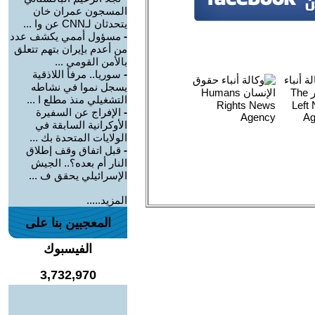
المسجون عمران خان
يتحدثان لـCNN عن وا ...
-
مسؤول أممي يكشف عدد
من أعدم بإيران بتهم تتعلق
بالأمن القومي ...
-
سوريا.. مرفأ اللاذقية
يسجل نموا في نشاطه
التشغيلي منذ مطلع ا ...
-
الإفراج عن السفيرة
الأوكرانية السابقة في
الولايات المتحدة بك ...
-
قبل اتفاق وقف إطلاق
النار أم بعده؟.. الجيش
الإسرائيلي يحقق ف ...
المزيد.....
المعجبين بنا على
الفيسبوك
3,732,970