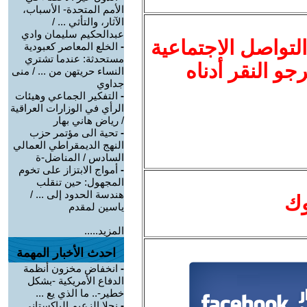
الأمم المتحدة- الأسباب،
الآثار، والتأثي ... /
عبدالحكيم سليمان وادي
لتواصل الاجتماعية
-
الخلع المعاصر كعبودية
مستحدثة: عندما تشتري
نرجو النقر أدناه
النساء حريتهن من ... / منى
جداوي
-
التفكير الجماعي وهيئات
الرأي في الوزارات العراقية
/ رياض هاني بهار
-
تحية الى مؤتمر حزب
النهج الديمقراطي العمالي
السادس / المناضل-ة
-
أمواج الابتزاز على تخوم
المجهول: حين تنقلب
هندسة الحدود إلى ... /
وك
ياسين لمقدم
المزيد.....
احدث الأخبار المهمة
-
انخفاض مخزون أنظمة
الدفاع الأمريكية -بشكل
خطير-.. ما الذي يع ...
-
نجلا الزعيم الباكستاني