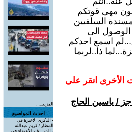
 عنه..انتم
مون مهي قوتكم
مسندة السلفيين
 الوصول الى
...لم اسمع احدكم
..لما ذا..لربما
ت الأخرى انقر على
جز / ياسين الحاج
المزيد.....
احدث المواضيع
-
الذكرى الأخيرة في
المطار / كريم عبدالله
-
الدول غير الأعضاء في