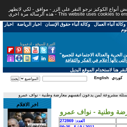
 أنواع الكوكيز نرجو النقر على الزر - موافق - لكي لاتظهر
This website uses cookies to ensure you ge
وكالة أنباء العمال
-
وكالة أنباء حقوق الإنسان
-
اخبار الرياضة
-
اخبار
لوم
التبرع للموقع - ادعمونا
حرية والعدالة الاجتماعية للجميع
"
تى نالها أعلام في الفكر والثقافة
قر هنا لاستخدام الموقع البديل
كوردي
English
سئلة مشروعة لمن يدعون انفسهم معارضة وطنية - نواف عمرو
اخر الافلام
ضة وطنية - نواف عمرو
العدد: 272869
2011 / 9 / 5 - 09:35