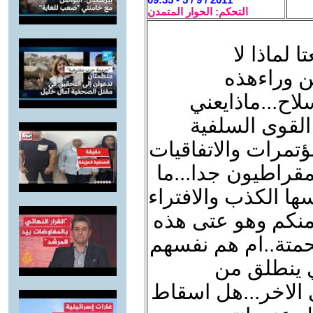
التحكم: الحوار المتمدن
 لماذا لا
ن وراءهذه
اح...ماذايعني
القوى السلفية
مؤتمرات والاتفاقيات
مقراطيون جدا...ما
ها الكذب والافتراء
 منكم وهو عتى هذه
متة..ام هم نفسهم
ي ينطلق من
الاخر...هل اسقاط