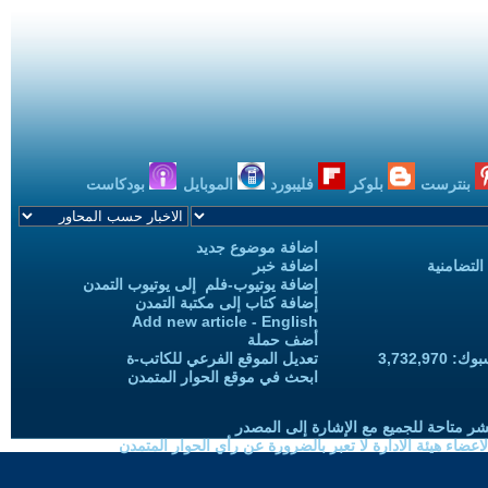
بنترست
بلوكر
فليبورد
الموبايل
بودكاست
اضافة موضوع جديد
التضامنية
اضافة خبر
إضافة يوتيوب-فلم إلى يوتيوب التمدن
إضافة كتاب إلى مكتبة التمدن
Add new article - English
أضف حملة
3,732,97
تعديل الموقع الفرعي للكاتب-ة
ابحث في موقع الحوار المتمدن
شر متاحة للجميع مع الإشارة إلى المصدر
ضاء هيئة الادارة لا تعبر بالضرورة عن رأي الحوار المتمدن