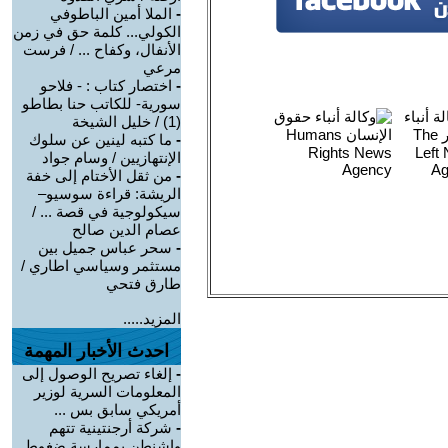
-
الملا أمين الباطوفي
الكولي... كلمة حق في زمن
الأنفال، وكفاح ... / فرست
مرعي
-
اختصار كتاب : - فلاحو
سورية- للكاتب حنا بطاطو
(1) / خليل الشيخة
-
ما كتبه لينين عن سلوك
الإنتهازيين / وسام جواد
-
من ثقل الأختام إلى خفة
الريشة: قراءة سوسيو–
سيكولوجية في قصة ... /
عصام الدين صالح
-
سحر عباس جميل بين
مستثمر وسياسي اطاري /
طارق فتحي
المزيد.....
احدث الأخبار المهمة
-
إلغاء تصريح الوصول إلى
المعلومات السرية لوزير
أمريكي سابق بس ...
-
شركة أرجنتينية تتهم
واشنطن بممارسة ضغوط