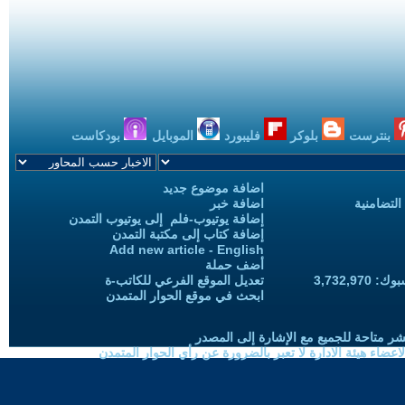
بنترست
بلوكر
فليبورد
الموبايل
بودكاست
اضافة موضوع جديد
التضامنية
اضافة خبر
إضافة يوتيوب-فلم إلى يوتيوب التمدن
إضافة كتاب إلى مكتبة التمدن
Add new article - English
أضف حملة
3,732,97
تعديل الموقع الفرعي للكاتب-ة
ابحث في موقع الحوار المتمدن
شر متاحة للجميع مع الإشارة إلى المصدر
ضاء هيئة الادارة لا تعبر بالضرورة عن رأي الحوار المتمدن