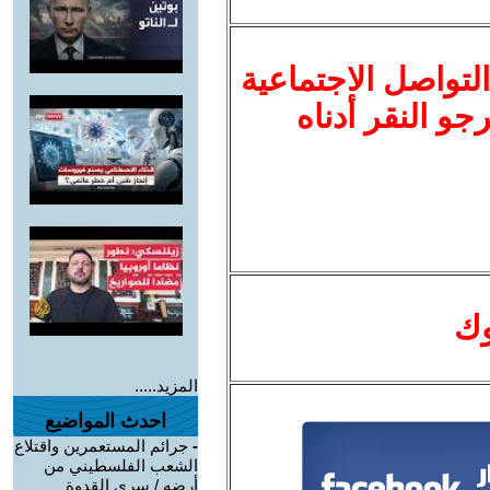
لتواصل الاجتماعية
نرجو النقر أدناه
وك
المزيد.....
احدث المواضيع
-
جرائم المستعمرين واقتلاع
الشعب الفلسطيني من
أرضه / سري القدوة