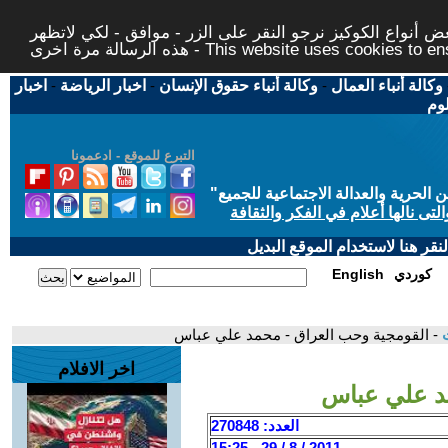
 أنواع الكوكيز نرجو النقر على الزر - موافق - لكي لاتظهر
This website uses cookies to ensure you ge
وكالة أنباء العمال
-
وكالة أنباء حقوق الإنسان
-
اخبار الرياضة
-
اخبار
لوم
التبرع للموقع - ادعمونا
حرية والعدالة الاجتماعية للجميع
"
تى نالها أعلام في الفكر والثقافة
قر هنا لاستخدام الموقع البديل
كوردي
English
ت
- القومجية وحب العراق - محمد علي عباس
اخر الافلام
د علي عباس
العدد: 270848
2011 / 8 / 29 - 15:25