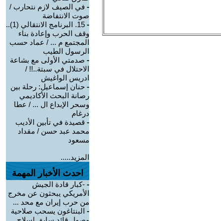
-
في الصيف لازم نتحارب /
صوت الانتفاضة
-
15. البرنامج الانتقالي (1)..
وقف الحرب وإعادة بناء
المجتمع م ... / عماد حسب
الرسول الطيب
-
صدمتي الأولى مع بشاعة
الاحتلال في سبتة..!! /
ادريس الواغيش
-
حنان إسماعيل: رحلة بين
رصانة البحث الأكاديمي
وسحر الإبداع ال ... / عطا
درغام
-
قصيدة في تأبين الأديب
محمد عبد حسن / مقداد
مسعود
المزيد.....
احدث الأخبار المهمة
-
-كبار قادة الجيش
الأمريكي يبحثون عن مخرج
من حرب إيران مع محد ...
-
البنتاغون يسحب صلاحية
وصول قائد سابق لسلاح