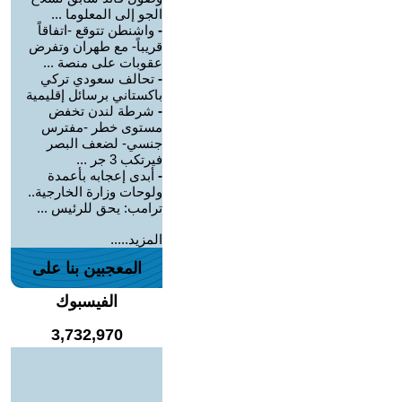
الجو إلى المعلوما ...
-
واشنطن تتوقع -اتفاقاً
قريباً- مع طهران وتفرض
عقوبات على منصة ...
-
تحالف سعودي تركي
باكستاني برسائل إقليمية
-
شرطة لندن تخفض
مستوى خطر -مفترس
جنسي- لضعف البصر
فيرتكب 3 جر ...
-
أبدى إعجابه بأعمدة
ولوحات وزارة الخارجية..
ترامب: يحق للرئيس ...
المزيد.....
المعجبين بنا على
الفيسبوك
3,732,970