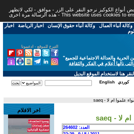
 أنواع الكوكيز نرجو النقر على الزر - موافق - لكي لاتظهر
This website uses cookies to ensure you ge
وكالة أنباء العمال
-
وكالة أنباء حقوق الإنسان
-
اخبار الرياضة
-
اخبار
لوم
التبرع للموقع - ادعمونا
حرية والعدالة الاجتماعية للجميع
"
تى نالها أعلام في الفكر والثقافة
قر هنا لاستخدام الموقع البديل
كوردي
English
علموا ام لا - saeq
اخر الافلام
 - saeq
العدد: 264602
2011 / 8 / 9 - 22:29