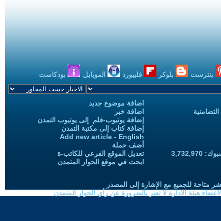
بنترست
بلوكر
فليبورد
الموبايل
بودكاست
اضافة موضوع جديد
التضامنية
اضافة خبر
إضافة يوتيوب-فلم إلى يوتيوب التمدن
إضافة كتاب إلى مكتبة التمدن
Add new article - English
أضف حملة
3,732,97
تعديل الموقع الفرعي للكاتب-ة
ابحث في موقع الحوار المتمدن
شر متاحة للجميع مع الإشارة إلى المصدر
ضاء هيئة الادارة لا تعبر بالضرورة عن رأي الحوار المتمدن