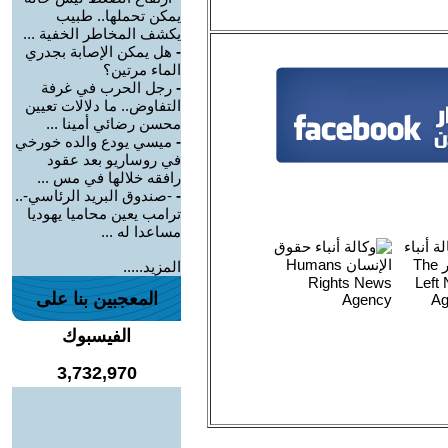
يمكن تحملها.. طبيب
يكشف المخاطر الخفية ...
-
هل يمكن الإصابة بجدري
الماء مرتين؟
-
رجل الحرب في غرفة
التفاوض.. ما دلالات تعيين
محسن رضائي أمينا ...
-
ميسي يودع والده خورخي
في روساريو بعد عقود
رافقه خلالها في مس ...
-
-صندوق البريد الرئاسي-..
ترامب يعين محاميا يهوديا
مساعدا له ...
المزيد.....
المعجبين بنا على
الفيسبوك
3,732,970