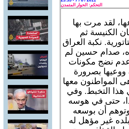
التحكم: الحوار المتمدن
ا، لقد مرت بها
ان الكنيسة ثم
تورية. نكبة العراق
ؤه، صدام حسين لم
عدم نضج مكونات
ة ووعيها بصرورة
اهى المواطنون معها
هذا التخبط. وفي
ذا، حتى في هوسه
وتوهم أن بوسعه
لده غير مؤهل له