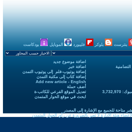
بنترست
بلوكر
فليبورد
الموبايل
بودكاست
اضافة موضوع جديد
التضامنية
اضافة خبر
إضافة يوتيوب-فلم إلى يوتيوب التمدن
إضافة كتاب إلى مكتبة التمدن
Add new article - English
أضف حملة
3,732,97
تعديل الموقع الفرعي للكاتب-ة
ابحث في موقع الحوار المتمدن
شر متاحة للجميع مع الإشارة إلى المصدر
ضاء هيئة الادارة لا تعبر بالضرورة عن رأي الحوار المتمدن