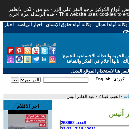
 أنواع الكوكيز نرجو النقر على الزر - موافق - لكي لاتظهر
This website uses cookies to ensure you ge
وكالة أنباء العمال
-
وكالة أنباء حقوق الإنسان
-
اخبار الرياضة
-
اخبار
لوم
التبرع للموقع - ادعمونا
حرية والعدالة الاجتماعية للجميع
"
تى نالها أعلام في الفكر والثقافة
قر هنا لاستخدام الموقع البديل
كوردي
English
قات
- العيب فينا 2 - عبد القادر أنيس
اخر الافلام
العدد: 263962
2011 / 8 / 7 - 23:33