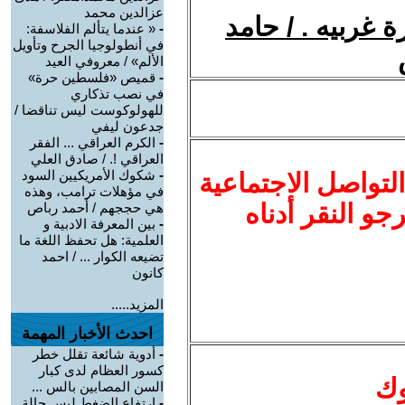
عزالدين محمد
 غربيه . / حامد
-
« عندما يتألم الفلاسفة:
في أنطولوجيا الجرح وتأويل
الألم» / معروفي العيد
-
قميص «فلسطين حرة»
في نصب تذكاري
للهولوكوست ليس تناقضا /
جدعون ليفي
-
الكرم العراقي ... الفقر
العراقي !. / صادق العلي
-
شكوك الأمريكيين السود
لتواصل الاجتماعية
في مؤهلات ترامب، وهذه
نرجو النقر أدناه
هي حججهم / أحمد رباص
-
بين المعرفة الادبية و
العلمية: هل تحفظ اللغة ما
تضيعه الكوار ... / احمد
كانون
المزيد.....
احدث الأخبار المهمة
-
أدوية شائعة تقلل خطر
كسور العظام لدى كبار
وك
السن المصابين بالس ...
-
ارتفاع الضغط ليس حالة