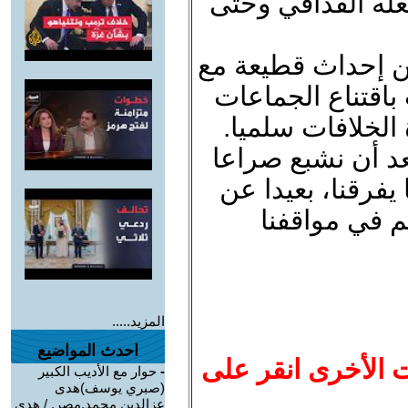
عله القذافي وحتى
ن إحداث قطيعة مع
باقتناع الجماعات
 الخلافات سلميا.
عد أن نشبع صراعا
يفرقنا، بعيدا عن
م في مواقفنا
المزيد.....
احدث المواضيع
ت الأخرى انقر على
-
حوار مع الأديب الكبير
(صبري يوسف)هدى
عزالدين محمد.مصر. / هدى