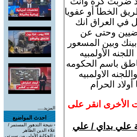
د ضربت كرة وانت
يق الخطأ أو عفويا
ل في العراق انك
ياضيين وحتى عن
 بينك وبين المسعور
جنه الأولمبيه
ناطق باسم الحكومه
اللجنه الاولمبيه
أولاد الحرام
ت الأخرى انقر على
المزيد.....
احدث المواضيع
ة علي بداي / علي
-
نتيجة التدهور المستمر /
علاء الدين الظاهر
-
الحكاية الأولى من سيرتي