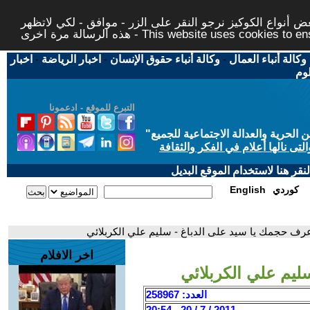
 أنواع الكوكيز نرجو النقر على الزر - موافق - لكي لاتظهر
This website uses cookies to ensure you ge
وكالة أنباء العمال
-
وكالة أنباء حقوق الإنسان
-
اخبار الرياضة
-
اخبار
لوم
التبرع للموقع - ادعمونا
حرية والعدالة الاجتماعية للجميع
"
تى نالها أعلام في الفكر والثقافة
قر هنا لاستخدام الموقع البديل
كوردي
English
عرف حجمك يا سيد على الدباغ - سليم علي الكربلائي
اخر الافلام
ليم علي الكربلائي
العدد: 258967
2011 / 7 / 20 - 20:54