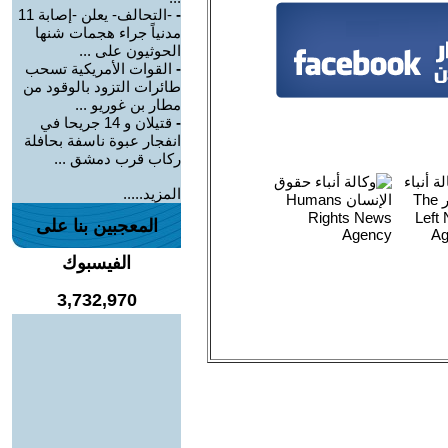
-
-التحالف- يعلن -إصابة 11
مدنياً جراء هجمات شنها
الحوثيون على ...
-
القوات الأمريكية تسحب
طائرات التزود بالوقود من
مطار بن غوريو ...
-
قتيلان و 14 جريحا في
انفجار عبوة ناسفة بحافلة
ركاب قرب دمشق ...
المزيد.....
المعجبين بنا على
الفيسبوك
3,732,970