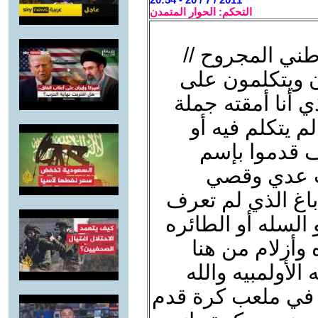
التحكم: الحوار المتمدن
طني المجروح //
ن ويتكلمون على
 أنا أمقته جملة
 يتكلم فيه أو
ف قدموا بإسم
قت عدي وقصي
باغ الذي لم تعرف
السله أو الطائره
وأزلام من هنا
لأولمبيه والله
 في ملعب كرة قدم