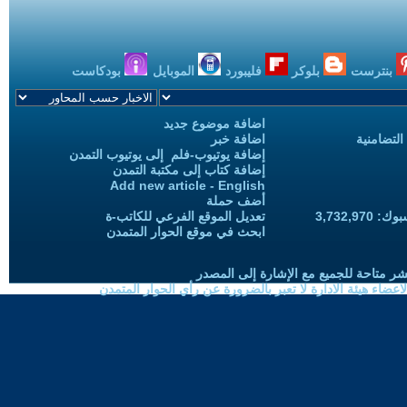
بنترست
بلوكر
فليبورد
الموبايل
بودكاست
اضافة موضوع جديد
التضامنية
اضافة خبر
إضافة يوتيوب-فلم إلى يوتيوب التمدن
إضافة كتاب إلى مكتبة التمدن
Add new article - English
أضف حملة
3,732,97
تعديل الموقع الفرعي للكاتب-ة
ابحث في موقع الحوار المتمدن
شر متاحة للجميع مع الإشارة إلى المصدر
ضاء هيئة الادارة لا تعبر بالضرورة عن رأي الحوار المتمدن