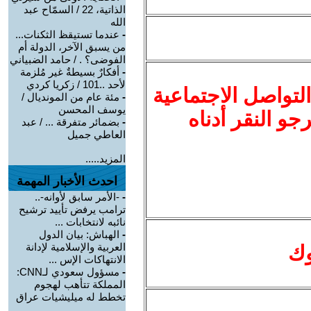
الذاتية، 22 / السمّاح عبد
الله
-
عندما تستيقظ الثكنات...
من يسبق الآخر، الدولة أم
الفوضى؟ . / حامد الضبياني
-
أفكارٌ بسيطةٌ غير مُلزمة
لأحد ..101 / زكريا كردي
لتواصل الاجتماعية
-
مئة عام من المونديال /
يوسف المحسن
نرجو النقر أدناه
-
بضمائر متفرقة ... / عبد
العاطي جميل
المزيد.....
احدث الأخبار المهمة
-
-الأمر سابق لأوانه-..
ترامب يرفض تأييد ترشيح
نائبه لانتخابات ...
-
الهباش: بيان الدول
العربية والإسلامية لإدانة
وك
الانتهاكات الإس ...
-
مسؤول سعودي لـCNN:
المملكة تتأهب لهجوم
تخطط له ميليشيات عراق
...