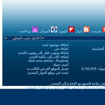
بنترست
بلوكر
فليبورد
الموبايل
بودكاست
اضافة موضوع جديد
التضامنية
اضافة خبر
إضافة يوتيوب-فلم إلى يوتيوب التمدن
إضافة كتاب إلى مكتبة التمدن
Add new article - English
أضف حملة
3,732,97
تعديل الموقع الفرعي للكاتب-ة
ابحث في موقع الحوار المتمدن
شر متاحة للجميع مع الإشارة إلى المصدر
ضاء هيئة الادارة لا تعبر بالضرورة عن رأي الحوار المتمدن