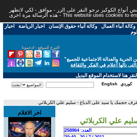
 أنواع الكوكيز نرجو النقر على الزر - موافق - لكي لاتظهر
This website uses cookies to ensure you ge
وكالة أنباء العمال
-
وكالة أنباء حقوق الإنسان
-
اخبار الرياضة
-
اخبار
لوم
التبرع للموقع - ادعمونا
حرية والعدالة الاجتماعية للجميع
"
تى نالها أعلام في الفكر والثقافة
قر هنا لاستخدام الموقع البديل
كوردي
English
عرف حجمك يا سيد على الدباغ - سليم علي الكربلائي
اخر الافلام
ليم علي الكربلائي
العدد: 258964
2011 / 7 / 20 - 20:40