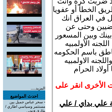
د ضربت كرة وانت
يق الخطأ أو عفويا
ل في العراق انك
ياضيين وحتى عن
 بينك وبين المسعور
جنه الأولمبيه
ناطق باسم الحكومه
اللجنه الاولمبيه
أولاد الحرام
ت الأخرى انقر على
المزيد.....
احدث المواضيع
ة علي بداي / علي
-
سحر عباس جميل بين
مستثمر وسياسي اطاري /
طارق فتحي