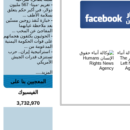
-
تغريم -ميتا- 567 مليون
دولار، في أكبر حكم يتعلق
بسلامة الأطف ...
-
خبازة تُنقذ زوجين مسنّين
بعد ملاحظة غيابهما
المفاجئ عن المخب ...
-
الحوثيون يكثفون هجماتهم
على قوات الحكومة اليمنية
المدعومة من ...
-
استراتيجية إيران.. حرب
تستنزف قدرات الجيش
الأمريكي
المزيد.....
المعجبين بنا على
الفيسبوك
3,732,970