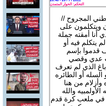
التحكم: الحوار المتمدن
طني المجروح //
ن ويتكلمون على
 أنا أمقته جملة
 يتكلم فيه أو
ف قدموا بإسم
قت عدي وقصي
باغ الذي لم تعرف
السله أو الطائره
وأزلام من هنا
لأولمبيه والله
 في ملعب كرة قدم