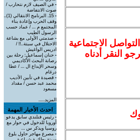
-
في الصيف لازم نتحارب /
صوت الانتفاضة
-
15. البرنامج الانتقالي (1)..
وقف الحرب وإعادة بناء
المجتمع م ... / عماد حسب
الرسول الطيب
-
صدمتي الأولى مع بشاعة
لتواصل الاجتماعية
الاحتلال في سبتة..!! /
ادريس الواغيش
نرجو النقر أدناه
-
حنان إسماعيل: رحلة بين
رصانة البحث الأكاديمي
وسحر الإبداع ال ... / عطا
درغام
-
قصيدة في تأبين الأديب
محمد عبد حسن / مقداد
مسعود
المزيد.....
احدث الأخبار المهمة
وك
-
رئيس فنلندي سابق يدعو
أوروبا للدخول في حوار مع
روسيا ويذكر س ...
-
مصرع مهاجر حاول بلوغ
سبتة بطائرة شراعية