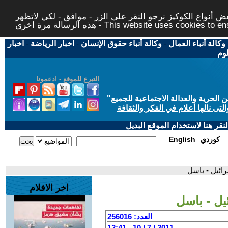
 أنواع الكوكيز نرجو النقر على الزر - موافق - لكي لاتظهر
This website uses cookies to ensure you ge
وكالة أنباء العمال
-
وكالة أنباء حقوق الإنسان
-
اخبار الرياضة
-
اخبار
لوم
التبرع للموقع - ادعمونا
حرية والعدالة الاجتماعية للجميع
"
تى نالها أعلام في الفكر والثقافة
قر هنا لاستخدام الموقع البديل
كوردي
English
ائيل - باسل
اخر الافلام
يل - باسل
العدد: 256016
2011 / 7 / 10 - 12:41