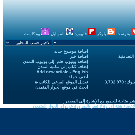
بنترست
بلوكر
فليبورد
الموبايل
بودكاست
اضافة موضوع جديد
التضامنية
اضافة خبر
إضافة يوتيوب-فلم إلى يوتيوب التمدن
إضافة كتاب إلى مكتبة التمدن
Add new article - English
أضف حملة
3,732,97
تعديل الموقع الفرعي للكاتب-ة
ابحث في موقع الحوار المتمدن
شر متاحة للجميع مع الإشارة إلى المصدر
ضاء هيئة الادارة لا تعبر بالضرورة عن رأي الحوار المتمدن