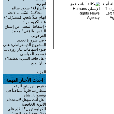
ابو زيد
-
الزلزلة / سعود سالم
-
-محاكمةُ السَّنة… لائحةُ
اتهامٍ ضدَّ شعبٍ مُستنزَف” /
عبدالكريم مراد
-
إسقاط المعنى من إشباع
النفس والمُنى / محمد
العرجوني
-
في ضرورة تجديد
المشروع الديمقراطي: على
ضوء اسهامات بيار روزن ...
/ محمد الحباسي
-
هل فاقد الشيء يعطيه؟ /
حنان بديع
المزيد.....
احدث الأخبار المهمة
-
فرس نهر يثير الرعب
بمطاردته قارباً سياحياً في
بوتسوانا.. شاه ...
-
هل أنت مؤهل لاستخدام
الأدوية الخافِضة
للكوليسترول؟ اطلع على ...
-
-لا رجعة فيه-.. الجيش