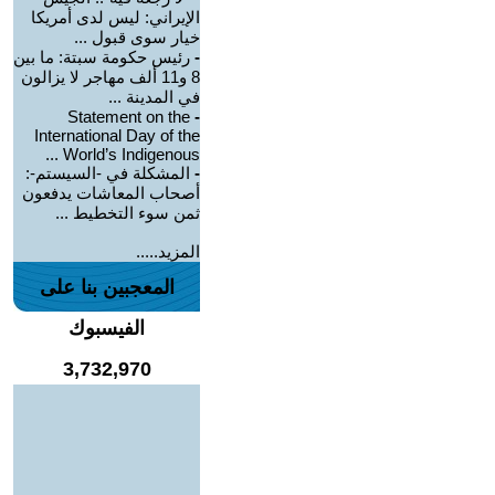
الإيراني: ليس لدى أمريكا
خيار سوى قبول ...
-
رئيس حكومة سبتة: ما بين
8 و11 ألف مهاجر لا يزالون
في المدينة ...
Statement on the
-
International Day of the
World’s Indigenous ...
-
المشكلة في -السيستم-:
أصحاب المعاشات يدفعون
ثمن سوء التخطيط ...
المزيد.....
المعجبين بنا على
الفيسبوك
3,732,970