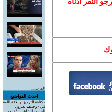
نرجو النقر أدناه
وك
المزيد.....
احدث المواضيع
-
كثافة الترميز..و بلاغة اللغة
في - وحدهم يعبرون
الجسر- للشاعر ... / ناصر