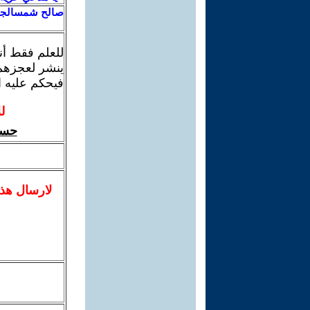
صالح شمسالجول
للعلم فقط أن
ينشر لعجزهم 
فيحكم عليه ال
ل
حسن 
لا
رسال
هذ