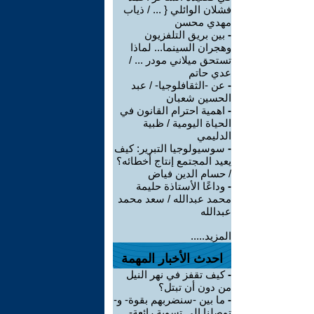
فشلان الوائلي { ... / ذياب
مهدي محسن
-
بين بريق التلفزيون
وهجران السينما... لماذا
تستحق ميلاني مودر ... /
عدي حاتم
-
عن -الثقافلوجيا- / عبد
الحسين شعبان
-
اهمية احترام القانون في
الحياة اليومية / ظبية
الدليمي
-
سوسيولوجيا التبرير: كيف
يعيد المجتمع إنتاج أخطائه؟
/ حسام الدين فياض
-
وداعًا الأستاذة حليمة
محمد عبدالله / سعد محمد
عبدالله
المزيد.....
احدث الأخبار المهمة
-
كيف تقفز في نهر النيل
من دون أن تبتل؟
-
ما بين -سنضربهم بقوة- و-
توصلنا إلى تسوية رائعة-..