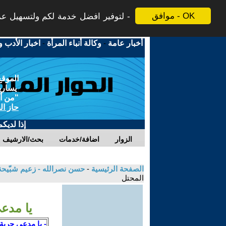
موافق - OK
لتوفير افضل خدمة لكم ولتسهيل عملي
أخبار عامة
-
وكالة أنباء المرأة
-
اخبار الأدب و
الموقع
يسارية
"من أج
حاز ال
إذا لديك
الزوار
اضافة/خدمات
بحث/الارشيف
الصفحة الرئيسية
-
حسن نصرالله - زعيم شبّيحة
المحتل
يا مدع
- يا مدعي حرية 