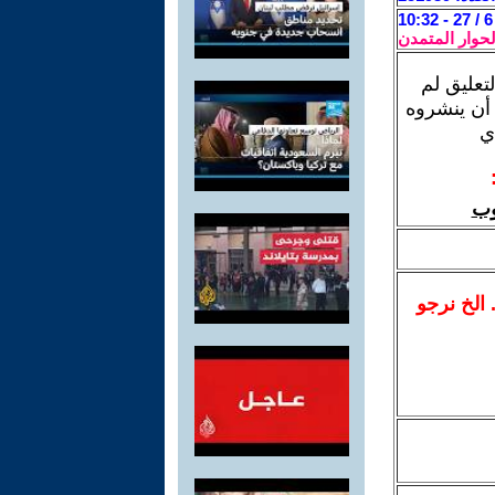
لحوار المتمدن
تعليق لم
 أن ينشروه
ي
وب
.. الخ نرجو