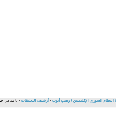
 النظام السوري الإقليميين / وهيب أيوب
-
أرشيف التعليقات
- يا مدعي حر