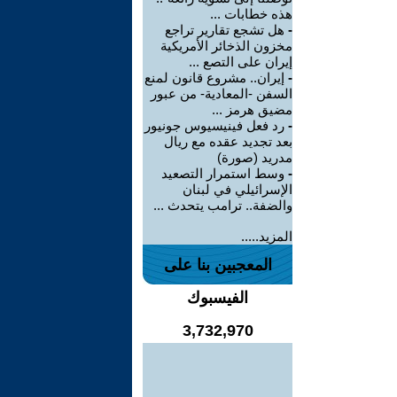
هذه خطابات ...
-
هل تشجع تقارير تراجع
مخزون الذخائر الأمريكية
إيران على التصع ...
-
إيران.. مشروع قانون لمنع
السفن -المعادية- من عبور
مضيق هرمز ...
-
رد فعل فينيسيوس جونيور
بعد تجديد عقده مع ريال
مدريد (صورة)
-
وسط استمرار التصعيد
الإسرائيلي في لبنان
والضفة.. ترامب يتحدث ...
المزيد.....
المعجبين بنا على
الفيسبوك
3,732,970