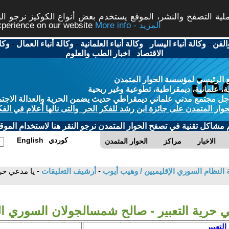
ة التصفح والنشر، الموقع يستخدم بعض أنواع الكوكيز نرجو النق
More info - المزيد
experience on our website
الفن
-
وكالة أنباء اليسار
-
وكالة أنباء العلمانية
-
وكالة أنباء العمال
-
وكا
الاقتصاد
-
اخبار الطب والعلوم
 الرئيسي لمؤسسة الحوار المتمدن
، علمانية، ديمقراطية، تطوعية وغير ربحية
ل مجتمع مدني علماني ديمقراطي حديث يضمن الحرية والعدالة الاجتم
حوار المتمدن على جائزة ابن رشد للفكر الحر والتى نالها أعلام في الفك
م مشاكل تقنية في تصفح الحوار المتمدن نرجو النقر هنا لاستخدام الموقع
كوردي
English
الاخبار
مراكز
الحوار المتمدن
 النظام السوري الإقليميين / وهيب أيوب
-
أرشيف التعليقات
- يا مدعي حر
ي حرية التعبير - صالح شمسالجولان السوري ا
التعبير