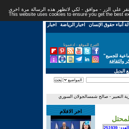
ر على الزر - موافق - لكي لاتظهر هذه الرسالة مرة اخرى -
This website uses cookies to ensure you get the best 
لة أنباء حقوق الإنسان
-
اخبار الرياضة
-
اخبار
التبرع للموقع - ادعمونا
اعية للجميع
"
ر والثقافة
 البديل
ية التعبير - صالح شمسالجولان السوري
اخر الافلام
لمحتل
العدد: 251939