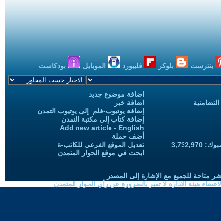
بنترست
بلوكر
فليبورد
الموبايل
بودكاست
اضافة موضوع جديد
التضامنية
اضافة خبر
إضافة يوتيوب-فلم إلى يوتيوب التمدن
إضافة كتاب إلى مكتبة التمدن
Add new article - English
أضف حملة
3,732,97
تعديل الموقع الفرعي للكاتب-ة
ابحث في موقع الحوار المتمدن
شر متاحة للجميع مع الإشارة إلى المصدر
ضاء هيئة الادارة لا تعبر بالضرورة عن رأي الحوار المتمدن