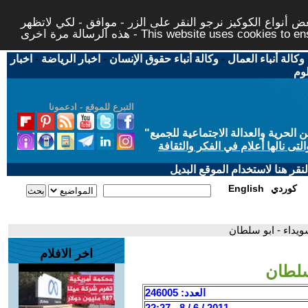
 أنواع الكوكيز نرجو النقر على الزر - موافق - لكي لاتظهر
This website uses cookies to ensure you ge
وكالة أنباء العمال
-
وكالة أنباء حقوق الإنسان
-
اخبار الرياضة
-
اخبار
لوم
التبرع للموقع - ادعمونا
حرية والعدالة الاجتماعية للجميع
"
تى نالها أعلام في الفكر والثقافة
قر هنا لاستخدام الموقع البديل
كوردي
English
ويداء - ابو سلطان
اخر الافلام
سلطان
العدد: 246005
2011 / 6 / 8 - 22:27