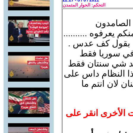
التحكم: الحوار المتمدن
 الصامدون
م يعرفوه ..........
ري بقول كف عدس .
 في سوريا فقط
سد شي سنتان فقط
ذا النظام داس على
ن لان انتم ما
ت الأخرى انقر على