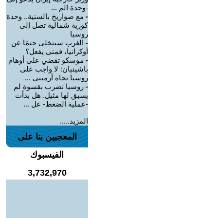
-وحدة الم ...
-
مع صواريخ بالستية.. وحدة
كورية شمالية تصل إلى
روسيا
-
الغرب سيتخلى حتمًا عن
أوكرانيا، فمتى يفعل؟
-
موسكو تقضي على أوهام
باشينيان: لا واجب على
روسيا تجاه أرميني ...
-
روسيا تضرب بقسوة لم
يسبق لها مثيل. هل بدأت
-عملية الضغط- عل ...
المزيد.....
المعجبين بنا على
الفيسبوك
3,732,970