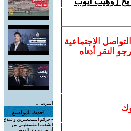
ريخ / وهيب أيوب
لتواصل الاجتماعية
نرجو النقر أدناه
المزيد.....
وك
احدث المواضيع
-
جرائم المستعمرين واقتلاع
الشعب الفلسطيني من
أرضه / سري القدوة