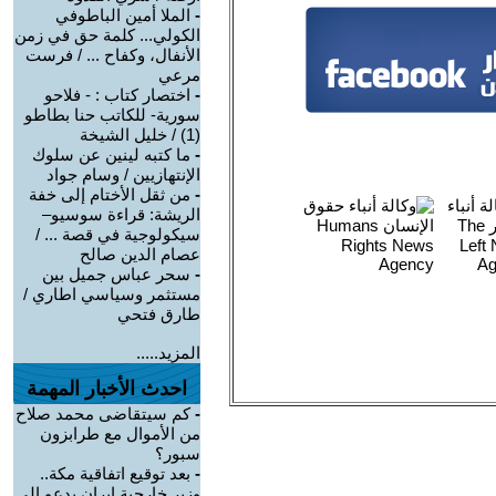
-
الملا أمين الباطوفي
الكولي... كلمة حق في زمن
الأنفال، وكفاح ... / فرست
مرعي
-
اختصار كتاب : - فلاحو
سورية- للكاتب حنا بطاطو
(1) / خليل الشيخة
-
ما كتبه لينين عن سلوك
الإنتهازيين / وسام جواد
-
من ثقل الأختام إلى خفة
الريشة: قراءة سوسيو–
سيكولوجية في قصة ... /
عصام الدين صالح
-
سحر عباس جميل بين
مستثمر وسياسي اطاري /
طارق فتحي
المزيد.....
احدث الأخبار المهمة
-
كم سيتقاضى محمد صلاح
من الأموال مع طرابزون
سبور؟
-
بعد توقيع اتفاقية مكة..
وزير خارجية إيران يدعو إلى